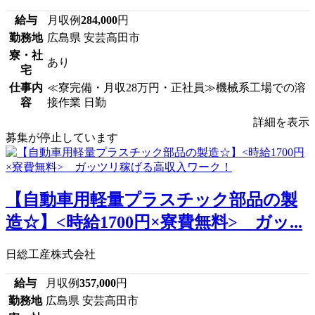
給与
月収例
284,000
円
勤務地
広島県 安芸高田市
寮・社
あり
宅
仕事内
≪寮完備・月収28万円・正社員≫機械系工場での溶
容
接作業 日勤
詳細を表示
募集が停止しています
【自動車用軽量プラスチック部品の製
造☆】<時給1700円×寮費無料> ガッ...
日総工産株式会社
給与
月収例
357,000
円
勤務地
広島県 安芸高田市