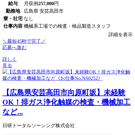
給与
月収例
257,000
円
勤務地
広島県 安芸高田市
寮・社宅
なし
仕事内容
機械系工場での検査・検品製造スタッフ
詳細を表示
＼最短45秒で完了／
応募へ進む
詳しく
見る
【広島県安芸高田市向原町坂】未経験
OK！排ガス浄化触媒の検査・機械加工
など...
日研トータルソーシング株式会社