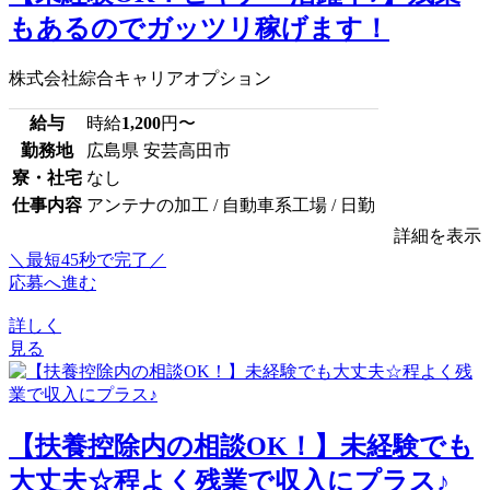
もあるのでガッツリ稼げます！
株式会社綜合キャリアオプション
給与
時給
1,200
円〜
勤務地
広島県 安芸高田市
寮・社宅
なし
仕事内容
アンテナの加工 / 自動車系工場 / 日勤
詳細を表示
＼最短45秒で完了／
応募へ進む
詳しく
見る
【扶養控除内の相談OK！】未経験でも
大丈夫☆程よく残業で収入にプラス♪