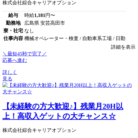
株式会社綜合キャリアオプション
給与
時給
1,181
円〜
勤務地
広島県 安芸高田市
寮・社宅
なし
仕事内容
機械オペレーター・検査 / 自動車系工場 / 日勤
詳細を表示
＼最短45秒で完了／
応募へ進む
詳しく
見る
【未経験の方大歓迎♪】残業月20H以
上！高収入ゲットの大チャンス☆
株式会社綜合キャリアオプション