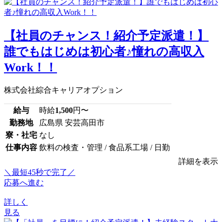
【社員のチャンス！紹介予定派遣！】
誰でもはじめは初心者♪憧れの高収入
Work！！
株式会社綜合キャリアオプション
給与
時給
1,500
円〜
勤務地
広島県 安芸高田市
寮・社宅
なし
仕事内容
飲料の検査・管理 / 食品系工場 / 日勤
詳細を表示
＼最短45秒で完了／
応募へ進む
詳しく
見る