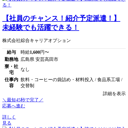
【社員のチャンス！紹介予定派遣！】
未経験でも活躍できる！
株式会社綜合キャリアオプション
給与
時給
1,600
円〜
勤務地
広島県 安芸高田市
寮・社
なし
宅
仕事内
飲料・コーヒーの袋詰め・材料投入 / 食品系工場 /
容
交替制
詳細を表示
＼最短45秒で完了／
応募へ進む
詳しく
見る