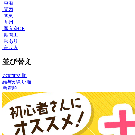
東海
関西
関東
九州
即入寮OK
期間工
寮あり
高収入
並び替え
おすすめ順
給与が高い順
新着順