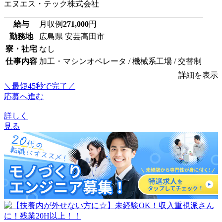
エヌエス・テック株式会社
給与
月収例
271,000
円
勤務地
広島県 安芸高田市
寮・社宅
なし
仕事内容
加工・マシンオペレータ / 機械系工場 / 交替制
詳細を表示
＼最短45秒で完了／
応募へ進む
詳しく
見る