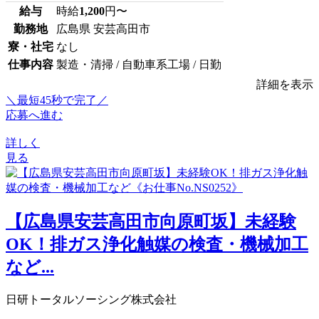
給与
時給
1,200
円〜
勤務地
広島県 安芸高田市
寮・社宅
なし
仕事内容
製造・清掃 / 自動車系工場 / 日勤
詳細を表示
＼最短45秒で完了／
応募へ進む
詳しく
見る
【広島県安芸高田市向原町坂】未経験
OK！排ガス浄化触媒の検査・機械加工
など...
日研トータルソーシング株式会社