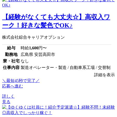
【経験がなくても大丈夫☆】高収入ワ
ーク！好きな髪色でOK♪
株式会社綜合キャリアオプション
給与
時給
1,600
円〜
勤務地
広島県 安芸高田市
寮・社宅
なし
仕事内容
製造オペレーター・製造 / 自動車系工場 / 交替制
詳細を表示
＼最短45秒で完了／
応募へ進む
詳しく
見る