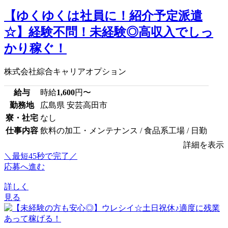
【ゆくゆくは社員に！紹介予定派遣
☆】経験不問！未経験◎高収入でしっ
かり稼ぐ！
株式会社綜合キャリアオプション
給与
時給
1,600
円〜
勤務地
広島県 安芸高田市
寮・社宅
なし
仕事内容
飲料の加工・メンテナンス / 食品系工場 / 日勤
詳細を表示
＼最短45秒で完了／
応募へ進む
詳しく
見る