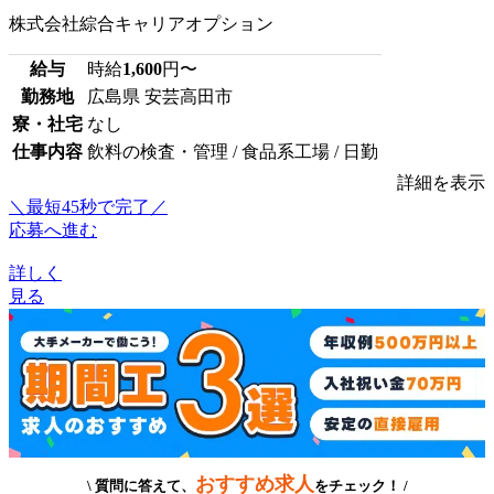
株式会社綜合キャリアオプション
給与
時給
1,600
円〜
勤務地
広島県 安芸高田市
寮・社宅
なし
仕事内容
飲料の検査・管理 / 食品系工場 / 日勤
詳細を表示
＼最短45秒で完了／
応募へ進む
詳しく
見る
おすすめ求人
\ 質問に答えて、
をチェック！ /