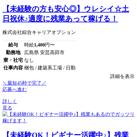
【未経験の方も安心◎】ウレシイ☆土
日祝休♪適度に残業あって稼げる！
株式会社綜合キャリアオプション
給与
時給
1,400
円〜
勤務地
広島県 安芸高田市
寮・社宅
なし
仕事内容
梱包 / 建築系工場 / 日勤
詳細を表示
＼最短45秒で完了／
応募へ進む
詳しく
見る
【未経験OK！ビギナー活躍中♪】残業