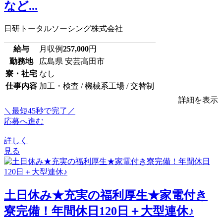
など...
日研トータルソーシング株式会社
給与
月収例
257,000
円
勤務地
広島県 安芸高田市
寮・社宅
なし
仕事内容
加工・検査 / 機械系工場 / 交替制
詳細を表示
＼最短45秒で完了／
応募へ進む
詳しく
見る
土日休み★充実の福利厚生★家電付き
寮完備！年間休日120日＋大型連休♪