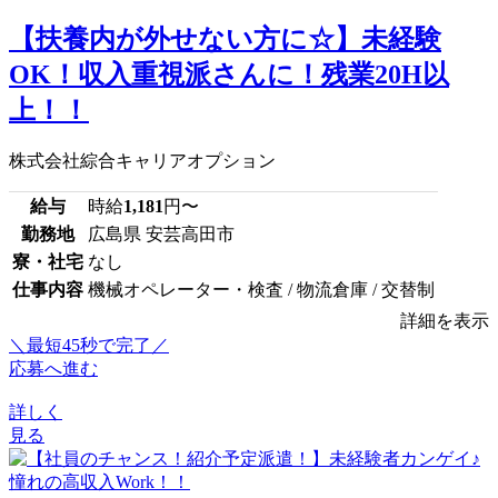
【扶養内が外せない方に☆】未経験
OK！収入重視派さんに！残業20H以
上！！
株式会社綜合キャリアオプション
給与
時給
1,181
円〜
勤務地
広島県 安芸高田市
寮・社宅
なし
仕事内容
機械オペレーター・検査 / 物流倉庫 / 交替制
詳細を表示
＼最短45秒で完了／
応募へ進む
詳しく
見る