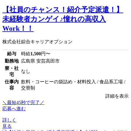
【社員のチャンス！紹介予定派遣！】
未経験者カンゲイ♪憧れの高収入
Work！！
株式会社綜合キャリアオプション
給与
時給
1,500
円〜
勤務地
広島県 安芸高田市
寮・社
なし
宅
仕事内
飲料・コーヒーの袋詰め・材料投入 / 食品系工場 /
容
交替制
詳細を表示
＼最短45秒で完了／
応募へ進む
詳しく
見る