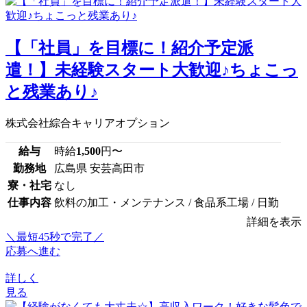
【「社員」を目標に！紹介予定派
遣！】未経験スタート大歓迎♪ちょこっ
と残業あり♪
株式会社綜合キャリアオプション
給与
時給
1,500
円〜
勤務地
広島県 安芸高田市
寮・社宅
なし
仕事内容
飲料の加工・メンテナンス / 食品系工場 / 日勤
詳細を表示
＼最短45秒で完了／
応募へ進む
詳しく
見る