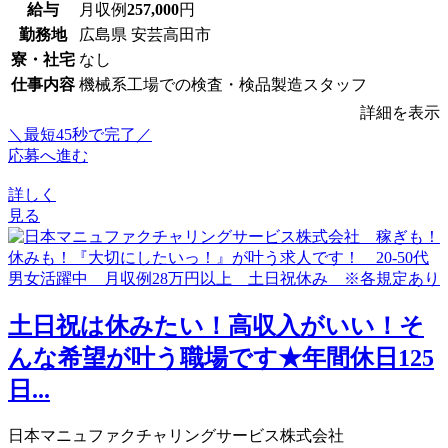
給与
月収例
257,000
円
勤務地
広島県 安芸高田市
寮・社宅
なし
仕事内容
機械系工場での検査・検品製造スタッフ
詳細を表示
＼最短45秒で完了／
応募へ進む
詳しく
見る
土日祝は休みたい！高収入がいい！そ
んな希望が叶う職場です★年間休日125
日...
日本マニュファクチャリングサービス株式会社