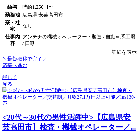
給与
時給
1,250
円〜
勤務地
広島県 安芸高田市
寮・社
なし
宅
仕事内
アンテナの機械オペレーター・製造 / 自動車系工場
容
/ 日勤
詳細を表示
＼最短45秒で完了／
応募へ進む
詳しく
見る
<20代～30代の男性活躍中>【広島県安
芸高田市】検査・機械オペレーター／...