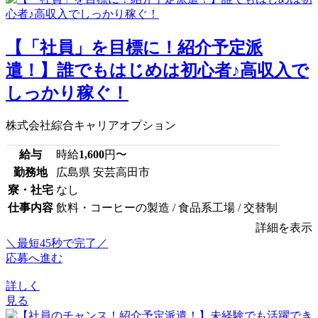
【「社員」を目標に！紹介予定派
遣！】誰でもはじめは初心者♪高収入で
しっかり稼ぐ！
株式会社綜合キャリアオプション
給与
時給
1,600
円〜
勤務地
広島県 安芸高田市
寮・社宅
なし
仕事内容
飲料・コーヒーの製造 / 食品系工場 / 交替制
詳細を表示
＼最短45秒で完了／
応募へ進む
詳しく
見る