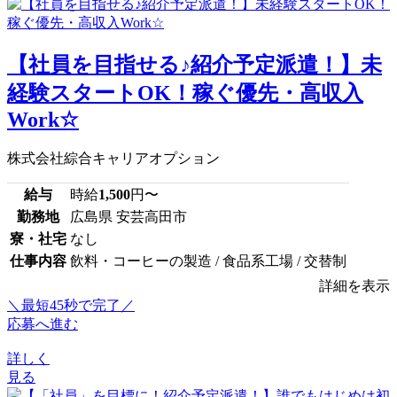
【社員を目指せる♪紹介予定派遣！】未
経験スタートOK！稼ぐ優先・高収入
Work☆
株式会社綜合キャリアオプション
給与
時給
1,500
円〜
勤務地
広島県 安芸高田市
寮・社宅
なし
仕事内容
飲料・コーヒーの製造 / 食品系工場 / 交替制
詳細を表示
＼最短45秒で完了／
応募へ進む
詳しく
見る