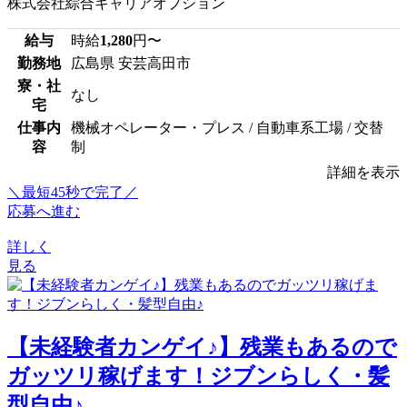
株式会社綜合キャリアオプション
給与
時給
1,280
円〜
勤務地
広島県 安芸高田市
寮・社
なし
宅
仕事内
機械オペレーター・プレス / 自動車系工場 / 交替
容
制
詳細を表示
＼最短45秒で完了／
応募へ進む
詳しく
見る
【未経験者カンゲイ♪】残業もあるので
ガッツリ稼げます！ジブンらしく・髪
型自由♪