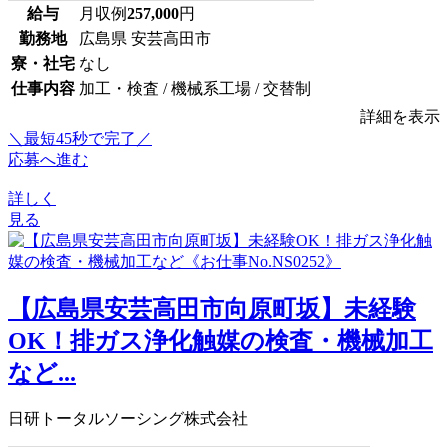
給与
月収例
257,000
円
勤務地
広島県 安芸高田市
寮・社宅
なし
仕事内容
加工・検査 / 機械系工場 / 交替制
詳細を表示
＼最短45秒で完了／
応募へ進む
詳しく
見る
【広島県安芸高田市向原町坂】未経験
OK！排ガス浄化触媒の検査・機械加工
など...
日研トータルソーシング株式会社