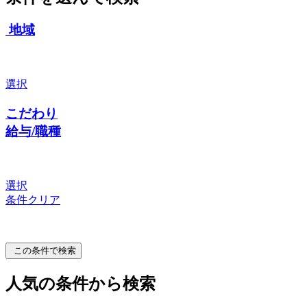
地域
選択
こだわり
給与/職種
選択
条件クリア
この条件で検索
人気の条件から検索