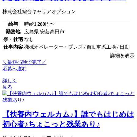
株式会社綜合キャリアオプション
給与
時給
1,280
円〜
勤務地
広島県 安芸高田市
寮・社宅
なし
仕事内容
機械オペレーター・プレス / 自動車系工場 / 日勤
詳細を表示
＼最短45秒で完了／
応募へ進む
詳しく
見る
【扶養内ウェルカム♪】誰でもはじめは
初心者♪ちょこっと残業あり♪