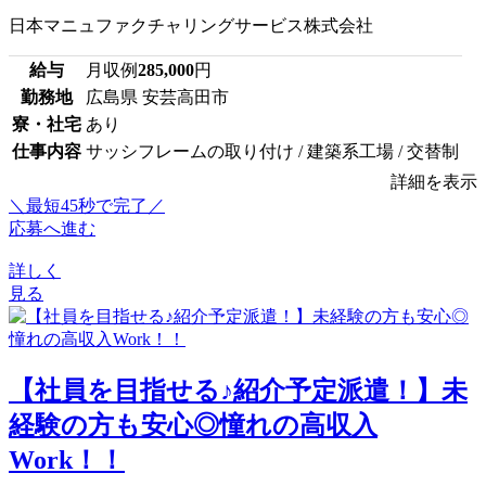
日本マニュファクチャリングサービス株式会社
給与
月収例
285,000
円
勤務地
広島県 安芸高田市
寮・社宅
あり
仕事内容
サッシフレームの取り付け / 建築系工場 / 交替制
詳細を表示
＼最短45秒で完了／
応募へ進む
詳しく
見る
【社員を目指せる♪紹介予定派遣！】未
経験の方も安心◎憧れの高収入
Work！！