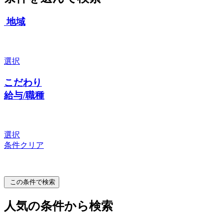
地域
選択
こだわり
給与/職種
選択
条件クリア
この条件で検索
人気の条件から検索