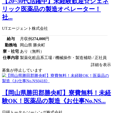
【20~30代活躍中】未経験歓迎☆ジェネ
リック医薬品の製造オペレーター！
社...
UTエージェント株式会社
給与
月収例
274,000
円
勤務地
岡山県 勝央町
寮・社宅
あり（無料）
仕事内容
製薬化粧品系工場 / 機械操作・製造補助 / 正社員
詳細を表示
募集が停止しています
【岡山県勝田郡勝央町】寮費無料！未経
験OK！医薬品の製造《お仕事No.NS...
日研トータルソーシング株式会社