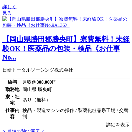
詳しく
見る
【岡山県勝田郡勝央町】寮費無料！未経
験OK！医薬品の包装・検品《お仕事
No...
日研トータルソーシング株式会社
給与
月収例
308,000
円
勤務地
岡山県 勝央町
寮・社
あり（無料）
宅
仕事内
検品・製造マシンの操作 / 製薬化粧品系工場 / 交替
容
制
詳細を表示
＼最短45秒で完了／