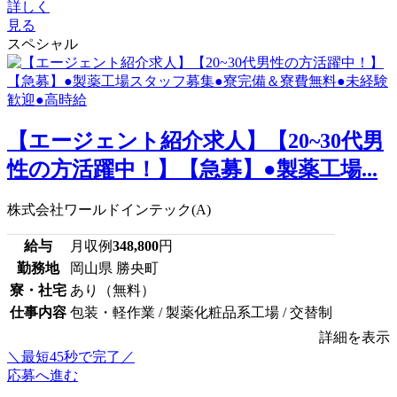
詳しく
見る
スペシャル
【エージェント紹介求人】【20~30代男
性の方活躍中！】【急募】●製薬工場...
株式会社ワールドインテック(A)
給与
月収例
348,800
円
勤務地
岡山県 勝央町
寮・社宅
あり（無料）
仕事内容
包装・軽作業 / 製薬化粧品系工場 / 交替制
詳細を表示
＼最短45秒で完了／
応募へ進む