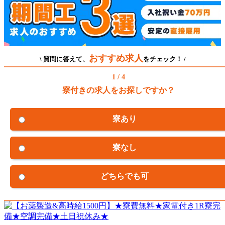
おすすめ求人
\ 質問に答えて、
をチェック！ /
1 / 4
寮付きの求人をお探しですか？
寮あり
寮なし
どちらでも可