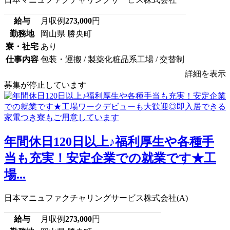
給与
月収例
273,000
円
勤務地
岡山県 勝央町
寮・社宅
あり
仕事内容
包装・運搬 / 製薬化粧品系工場 / 交替制
詳細を表示
募集が停止しています
年間休日120日以上♪福利厚生や各種手
当も充実！安定企業での就業です★工
場...
日本マニュファクチャリングサービス株式会社(A)
給与
月収例
273,000
円