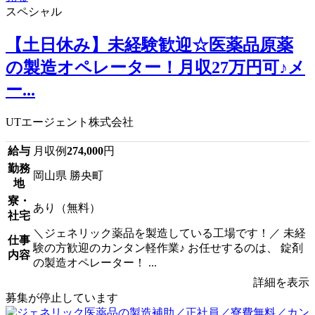
スペシャル
【土日休み】未経験歓迎☆医薬品原薬
の製造オペレーター！月収27万円可♪メ
ー...
UTエージェント株式会社
給与
月収例
274,000
円
勤務
岡山県 勝央町
地
寮・
あり（無料）
社宅
＼ジェネリック薬品を製造している工場です！／ 未経
仕事
験の方歓迎のカンタン軽作業♪ お任せするのは、 錠剤
内容
の製造オペレーター！ ...
詳細を表示
募集が停止しています