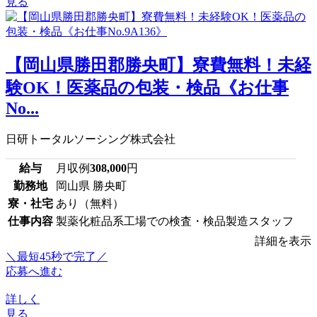
見る
【岡山県勝田郡勝央町】寮費無料！未経
験OK！医薬品の包装・検品《お仕事
No...
日研トータルソーシング株式会社
給与
月収例
308,000
円
勤務地
岡山県 勝央町
寮・社宅
あり（無料）
仕事内容
製薬化粧品系工場での検査・検品製造スタッフ
詳細を表示
＼最短45秒で完了／
応募へ進む
詳しく
見る