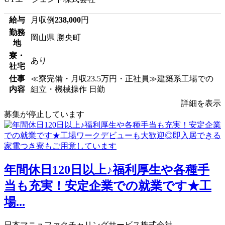
給与
月収例
238,000
円
勤務
岡山県 勝央町
地
寮・
あり
社宅
仕事
≪寮完備・月収23.5万円・正社員≫建築系工場での
内容
組立・機械操作 日勤
詳細を表示
募集が停止しています
年間休日120日以上♪福利厚生や各種手
当も充実！安定企業での就業です★工
場...
日本マニュファクチャリングサービス株式会社