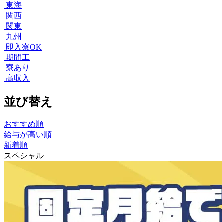
東海
関西
関東
九州
即入寮OK
期間工
寮あり
高収入
並び替え
おすすめ順
給与が高い順
新着順
スペシャル