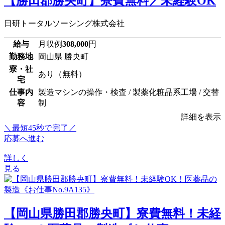
【勝田郡勝央町】寮費無料／未経験OK
日研トータルソーシング株式会社
給与
月収例
308,000
円
勤務地
岡山県 勝央町
寮・社
あり（無料）
宅
仕事内
製造マシンの操作・検査 / 製薬化粧品系工場 / 交替
容
制
詳細を表示
＼最短45秒で完了／
応募へ進む
詳しく
見る
【岡山県勝田郡勝央町】寮費無料！未経