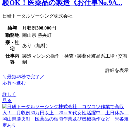
験OK！医薬品の製造《お仕事No.9A...
日研トータルソーシング株式会社
給与
月収例
308,000
円
勤務地
岡山県 勝央町
寮・社
あり（無料）
宅
仕事内
製造マシンの操作・検査 / 製薬化粧品系工場 / 交替
容
制
詳細を表示
＼最短45秒で完了／
応募へ進む
詳しく
見る