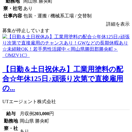
勤務地
岡山県 勝央町
寮・社宅
あり
仕事内容
包装・運搬 / 機械系工場 / 交替制
詳細を表示
募集が停止しています
【日勤＆土日祝休み】工業用塗料の配
合☆年休125日♪頑張り次第で直接雇用
の...
UTエージェント株式会社
給与
月収例
203,000
円
勤務地
岡山県 勝央町
寮・社
あり