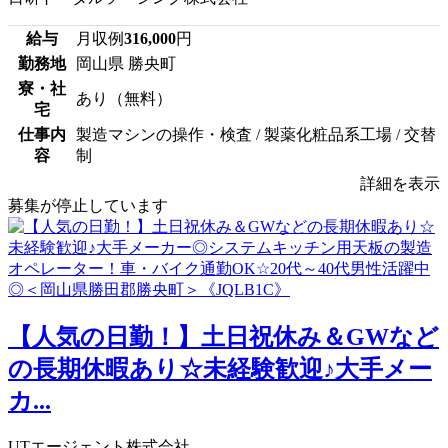
給与
月収例
316,000
円
勤務地
岡山県 勝央町
寮・社
あり（無料）
宅
仕事内
製造マシンの操作・検査 / 製薬化粧品系工場 / 交替
容
制
詳細を表示
募集が停止しています
【人気の日勤！】土日祝休み＆GWなど
の長期休暇あり☆未経験歓迎♪大手メー
カ...
UTエージェント株式会社