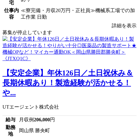
宅
仕事内
≪寮完備・月収20万円・正社員≫機械系工場での加
容
工作業 日勤
詳細を表示
募集が停止しています
【安定企業】年休126日／土日祝休み＆
長期休暇あり！製造経験が活かせる！
や...
UTエージェント株式会社
給与
月収例
206,000
円
勤務
岡山県 勝央町
地