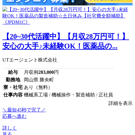
【20~30代活躍中】【月収28万円可！】
安心の大手♪未経験OK！医薬品の...
UTエージェント株式会社
給与
月収例
283,000
円
勤務地
岡山県 勝央町
寮・社宅
あり（無料）
仕事内容
機械系工場 / 機械操作・製造補助 / 正社員
詳細を表示
＼最短45秒で完了／
応募へ進む
詳しく
見る