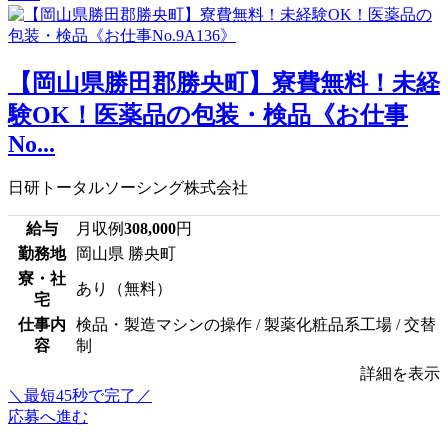
【岡山県勝田郡勝央町】寮費無料！未経
験OK！医薬品の包装・検品《お仕事
No...
日研トータルソーシング株式会社
給与
月収例
308,000
円
勤務地
岡山県 勝央町
寮・社
あり（無料）
宅
仕事内
検品・製造マシンの操作 / 製薬化粧品系工場 / 交替
容
制
詳細を表示
＼最短45秒で完了／
応募へ進む