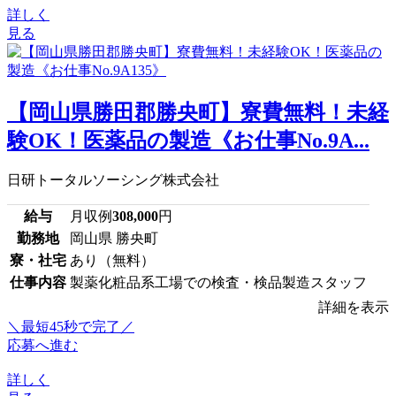
詳しく
見る
【岡山県勝田郡勝央町】寮費無料！未経
験OK！医薬品の製造《お仕事No.9A...
日研トータルソーシング株式会社
給与
月収例
308,000
円
勤務地
岡山県 勝央町
寮・社宅
あり（無料）
仕事内容
製薬化粧品系工場での検査・検品製造スタッフ
詳細を表示
＼最短45秒で完了／
応募へ進む
詳しく