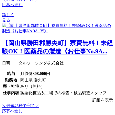
応募へ進む
詳しく
見る
【岡山県勝田郡勝央町】寮費無料！未経
験OK！医薬品の製造《お仕事No.9A...
日研トータルソーシング株式会社
給与
月収例
308,000
円
勤務地
岡山県 勝央町
寮・社宅
あり（無料）
仕事内容
製薬化粧品系工場での検査・検品製造スタッフ
詳細を表示
＼最短45秒で完了／
応募へ進む