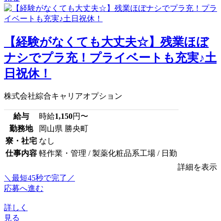
【経験がなくても大丈夫☆】残業ほぼ
ナシでプラ充！プライベートも充実♪土
日祝休！
株式会社綜合キャリアオプション
給与
時給
1,150
円〜
勤務地
岡山県 勝央町
寮・社宅
なし
仕事内容
軽作業・管理 / 製薬化粧品系工場 / 日勤
詳細を表示
＼最短45秒で完了／
応募へ進む
詳しく
見る