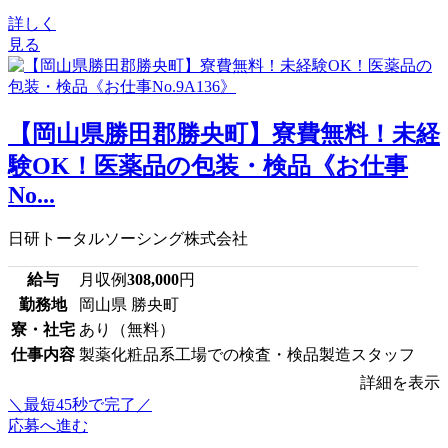
詳しく
見る
【岡山県勝田郡勝央町】寮費無料！未経
験OK！医薬品の包装・検品《お仕事
No...
日研トータルソーシング株式会社
給与
月収例
308,000
円
勤務地
岡山県 勝央町
寮・社宅
あり（無料）
仕事内容
製薬化粧品系工場での検査・検品製造スタッフ
詳細を表示
＼最短45秒で完了／
応募へ進む