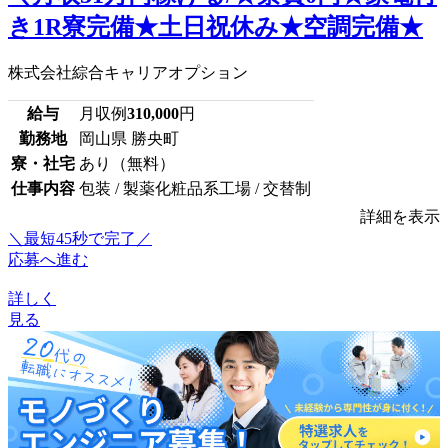
き1R寮完備★土日祝休み★空調完備★
株式会社綜合キャリアオプション
給与
月収例
310,000
円
勤務地
岡山県 勝央町
寮・社宅
あり（無料）
仕事内容
包装 / 製薬化粧品系工場 / 交替制
詳細を表示
＼最短45秒で完了／
応募へ進む
詳しく
見る