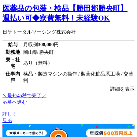
医薬品の包装・検品【勝田郡勝央町】
週払い可◆寮費無料！未経験OK
日研トータルソーシング株式会社
給与
月収例
308,000
円
勤務地
岡山県 勝央町
寮・社
あり（無料）
宅
仕事内
検品・製造マシンの操作 / 製薬化粧品系工場 / 交替
容
制
詳細を表示
＼最短45秒で完了／
応募へ進む
詳しく
見る