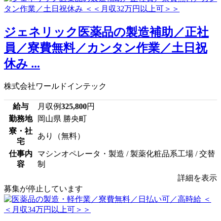
ジェネリック医薬品の製造補助／正社
員／寮費無料／カンタン作業／土日祝
休み ...
株式会社ワールドインテック
給与
月収例
325,800
円
勤務地
岡山県 勝央町
寮・社
あり（無料）
宅
仕事内
マシンオペレータ・製造 / 製薬化粧品系工場 / 交替
容
制
詳細を表示
募集が停止しています