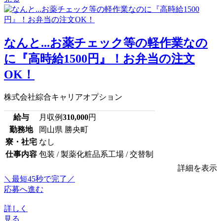
なんと...お薬チェック等の軽作業なの
に『高時給1500円』！お弁当の注文
OK！
株式会社綜合キャリアオプション
給与
月収例
310,000
円
勤務地
岡山県 勝央町
寮・社宅
なし
仕事内容
包装 / 製薬化粧品系工場 / 交替制
詳細を表示
＼最短45秒で完了／
応募へ進む
詳しく
見る