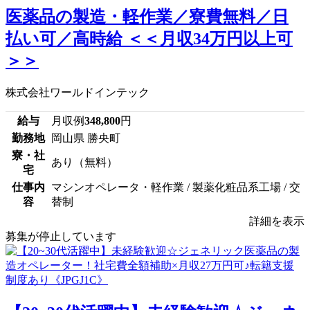
医薬品の製造・軽作業／寮費無料／日
払い可／高時給 ＜＜月収34万円以上可
＞＞
株式会社ワールドインテック
給与
月収例
348,800
円
勤務地
岡山県 勝央町
寮・社
あり（無料）
宅
仕事内
マシンオペレータ・軽作業 / 製薬化粧品系工場 / 交
容
替制
詳細を表示
募集が停止しています