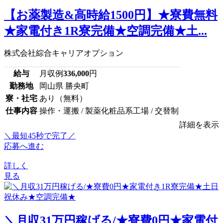
【お薬製造&高時給1500円】★寮費無料
★家電付き1R寮完備★空調完備★土...
株式会社綜合キャリアオプション
給与
月収例
336,000
円
勤務地
岡山県 勝央町
寮・社宅
あり（無料）
仕事内容
操作・運搬 / 製薬化粧品系工場 / 交替制
詳細を表示
＼最短45秒で完了／
応募へ進む
詳しく
見る
＼月収31万円稼げる/★寮費0円★家電付