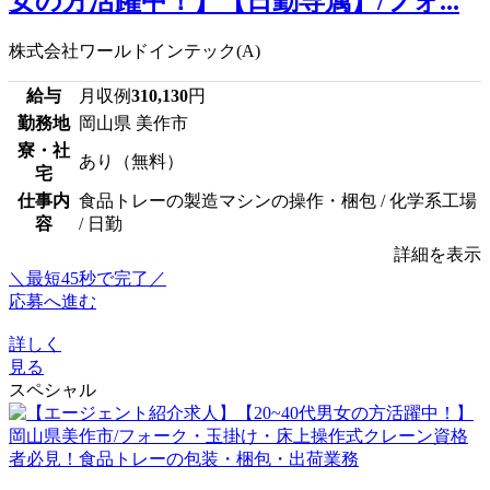
女の方活躍中！】【日勤専属】/フォ...
株式会社ワールドインテック(A)
給与
月収例
310,130
円
勤務地
岡山県 美作市
寮・社
あり（無料）
宅
仕事内
食品トレーの製造マシンの操作・梱包 / 化学系工場
容
/ 日勤
詳細を表示
＼最短45秒で完了／
応募へ進む
詳しく
見る
スペシャル