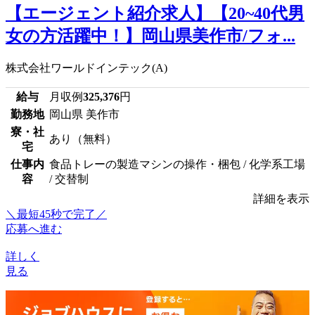
【エージェント紹介求人】【20~40代男
女の方活躍中！】岡山県美作市/フォ...
株式会社ワールドインテック(A)
給与
月収例
325,376
円
勤務地
岡山県 美作市
寮・社
あり（無料）
宅
仕事内
食品トレーの製造マシンの操作・梱包 / 化学系工場
容
/ 交替制
詳細を表示
＼最短45秒で完了／
応募へ進む
詳しく
見る