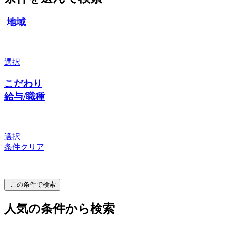
地域
選択
こだわり
給与/職種
選択
条件クリア
この条件で検索
人気の条件から検索