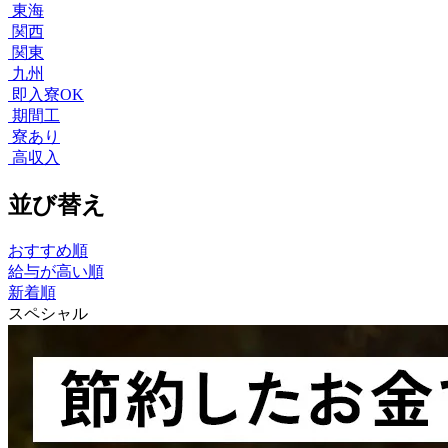
東海
関西
関東
九州
即入寮OK
期間工
寮あり
高収入
並び替え
おすすめ順
給与が高い順
新着順
スペシャル