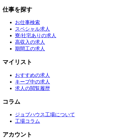
仕事を探す
お仕事検索
スペシャル求人
寮/社宅ありの求人
高収入の求人
期間工の求人
マイリスト
おすすめの求人
キープ中の求人
求人の閲覧履歴
コラム
ジョブハウス工場について
工場コラム
アカウント