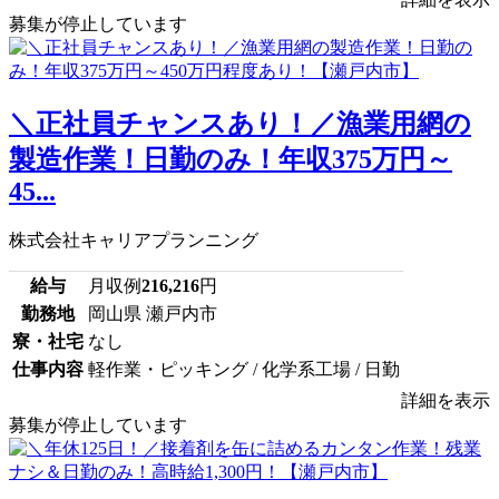
募集が停止しています
＼正社員チャンスあり！／漁業用網の
製造作業！日勤のみ！年収375万円～
45...
株式会社キャリアプランニング
給与
月収例
216,216
円
勤務地
岡山県 瀬戸内市
寮・社宅
なし
仕事内容
軽作業・ピッキング / 化学系工場 / 日勤
詳細を表示
募集が停止しています