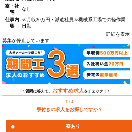
寮・社
なし
宅
仕事内
≪月収20万円・派遣社員≫機械系工場での軽作業
容
日勤
詳細を表示
募集が停止しています
おすすめ求人
\ 質問に答えて、
をチェック！ /
1 / 4
寮付きの求人をお探しですか？
寮あり