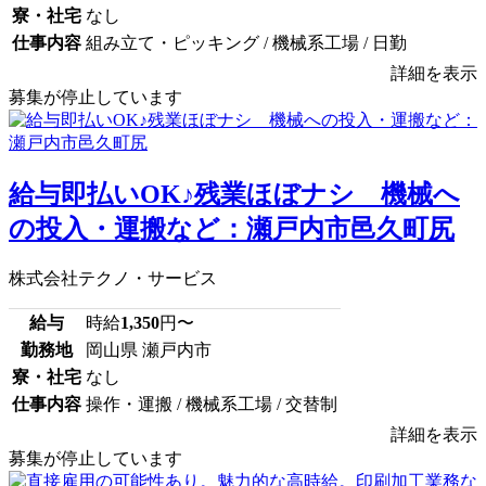
寮・社宅
なし
仕事内容
組み立て・ピッキング / 機械系工場 / 日勤
詳細を表示
募集が停止しています
給与即払いOK♪残業ほぼナシ 機械へ
の投入・運搬など：瀬戸内市邑久町尻
株式会社テクノ・サービス
給与
時給
1,350
円〜
勤務地
岡山県 瀬戸内市
寮・社宅
なし
仕事内容
操作・運搬 / 機械系工場 / 交替制
詳細を表示
募集が停止しています