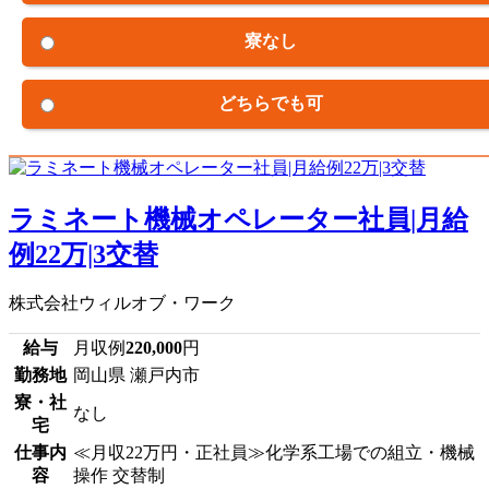
寮なし
どちらでも可
ラミネート機械オペレーター社員|月給
例22万|3交替
株式会社ウィルオブ・ワーク
給与
月収例
220,000
円
勤務地
岡山県 瀬戸内市
寮・社
なし
宅
仕事内
≪月収22万円・正社員≫化学系工場での組立・機械
容
操作 交替制