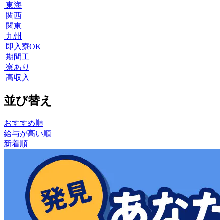
東海
関西
関東
九州
即入寮OK
期間工
寮あり
高収入
並び替え
おすすめ順
給与が高い順
新着順