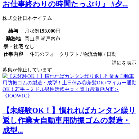
お仕事終わりの時間たっぷり』 #夕...
株式会社日本ケイテム
給与
月収例
193,000
円
勤務地
岡山県 瀬戸内市
寮・社宅
なし
仕事内容
一斗缶のフォークリフト / 物流倉庫 / 日勤
詳細を表示
募集が停止しています
【未経験OK！】慣れればカンタン繰り
返し作業★自動車用防振ゴムの製造・
成型...