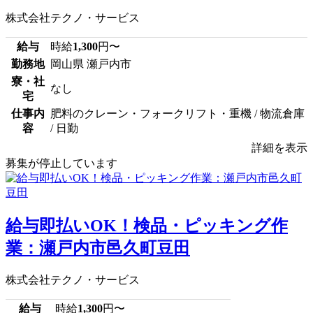
株式会社テクノ・サービス
給与
時給
1,300
円〜
勤務地
岡山県 瀬戸内市
寮・社
なし
宅
仕事内
肥料のクレーン・フォークリフト・重機 / 物流倉庫
容
/ 日勤
詳細を表示
募集が停止しています
給与即払いOK！検品・ピッキング作
業：瀬戸内市邑久町豆田
株式会社テクノ・サービス
給与
時給
1,300
円〜