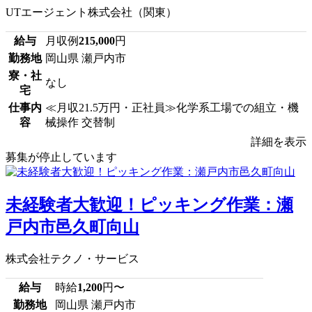
UTエージェント株式会社（関東）
給与
月収例
215,000
円
勤務地
岡山県 瀬戸内市
寮・社
なし
宅
仕事内
≪月収21.5万円・正社員≫化学系工場での組立・機
容
械操作 交替制
詳細を表示
募集が停止しています
未経験者大歓迎！ピッキング作業：瀬
戸内市邑久町向山
株式会社テクノ・サービス
給与
時給
1,200
円〜
勤務地
岡山県 瀬戸内市