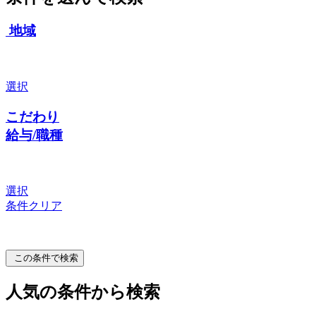
地域
選択
こだわり
給与/職種
選択
条件クリア
この条件で検索
人気の条件から検索