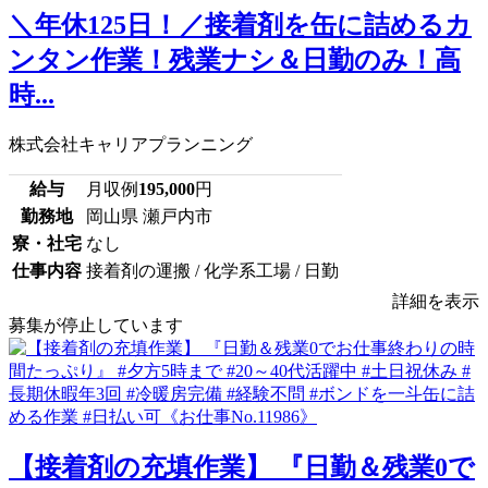
＼年休125日！／接着剤を缶に詰めるカ
ンタン作業！残業ナシ＆日勤のみ！高
時...
株式会社キャリアプランニング
給与
月収例
195,000
円
勤務地
岡山県 瀬戸内市
寮・社宅
なし
仕事内容
接着剤の運搬 / 化学系工場 / 日勤
詳細を表示
募集が停止しています
【接着剤の充填作業】 『日勤＆残業0で