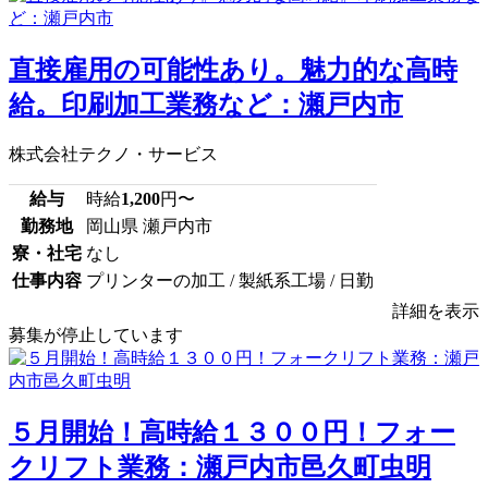
直接雇用の可能性あり。魅力的な高時
給。印刷加工業務など：瀬戸内市
株式会社テクノ・サービス
給与
時給
1,200
円〜
勤務地
岡山県 瀬戸内市
寮・社宅
なし
仕事内容
プリンターの加工 / 製紙系工場 / 日勤
詳細を表示
募集が停止しています
５月開始！高時給１３００円！フォー
クリフト業務：瀬戸内市邑久町虫明