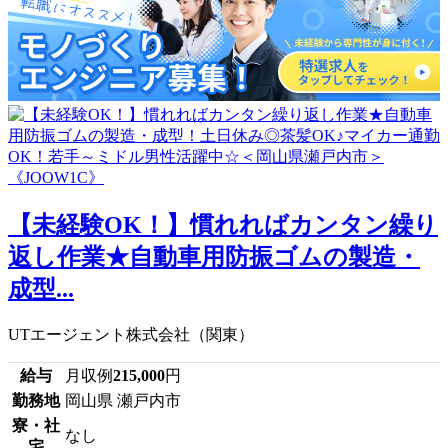
【未経験OK！】慣れればカンタン繰り
返し作業★自動車用防振ゴムの製造・
成型...
UTエージェント株式会社（関東）
給与
月収例
215,000
円
勤務地
岡山県 瀬戸内市
寮・社
なし
宅