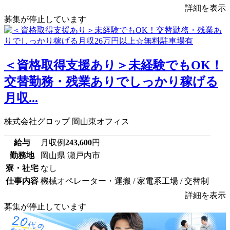
詳細を表示
募集が停止しています
＜資格取得支援あり＞未経験でもOK！
交替勤務・残業ありでしっかり稼げる
月収...
株式会社グロップ 岡山東オフィス
給与
月収例
243,600
円
勤務地
岡山県 瀬戸内市
寮・社宅
なし
仕事内容
機械オペレーター・運搬 / 家電系工場 / 交替制
詳細を表示
募集が停止しています