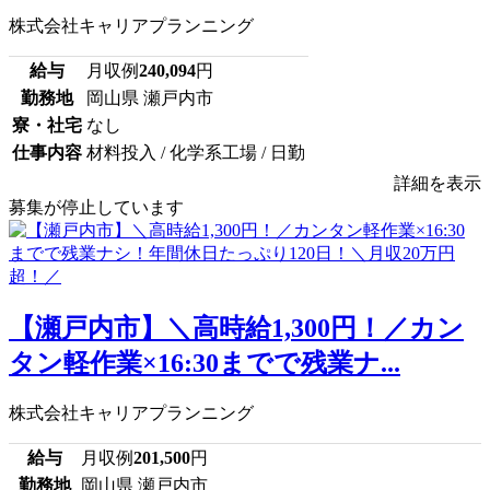
株式会社キャリアプランニング
給与
月収例
240,094
円
勤務地
岡山県 瀬戸内市
寮・社宅
なし
仕事内容
材料投入 / 化学系工場 / 日勤
詳細を表示
募集が停止しています
【瀬戸内市】＼高時給1,300円！／カン
タン軽作業×16:30までで残業ナ...
株式会社キャリアプランニング
給与
月収例
201,500
円
勤務地
岡山県 瀬戸内市