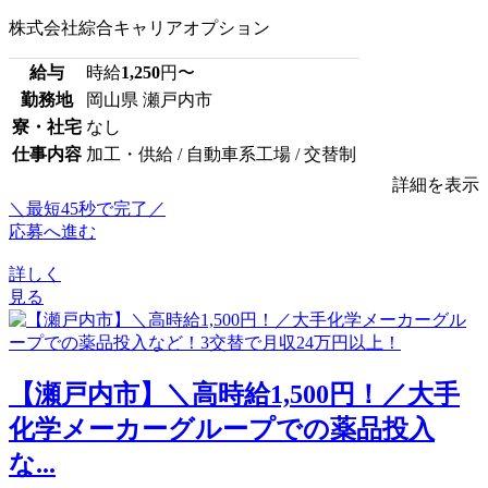
株式会社綜合キャリアオプション
給与
時給
1,250
円〜
勤務地
岡山県 瀬戸内市
寮・社宅
なし
仕事内容
加工・供給 / 自動車系工場 / 交替制
詳細を表示
＼最短45秒で完了／
応募へ進む
詳しく
見る
【瀬戸内市】＼高時給1,500円！／大手
化学メーカーグループでの薬品投入
な...