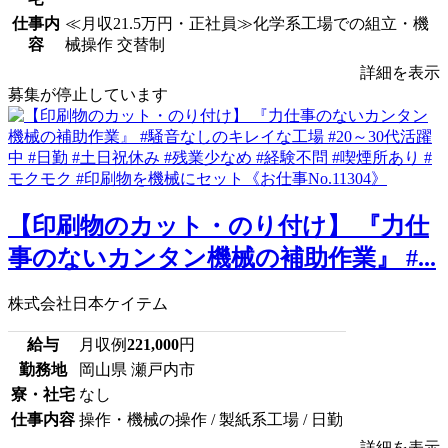
仕事内
≪月収21.5万円・正社員≫化学系工場での組立・機
容
械操作 交替制
詳細を表示
募集が停止しています
【印刷物のカット・のり付け】 『力仕
事のないカンタン機械の補助作業』 #...
株式会社日本ケイテム
給与
月収例
221,000
円
勤務地
岡山県 瀬戸内市
寮・社宅
なし
仕事内容
操作・機械の操作 / 製紙系工場 / 日勤
詳細を表示