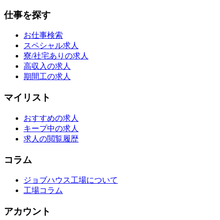
仕事を探す
お仕事検索
スペシャル求人
寮/社宅ありの求人
高収入の求人
期間工の求人
マイリスト
おすすめの求人
キープ中の求人
求人の閲覧履歴
コラム
ジョブハウス工場について
工場コラム
アカウント