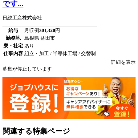
です...
日総工産株式会社
給与
月収例
301,320
円
勤務地
島根県 益田市
寮・社宅
あり
仕事内容
組立・加工 / 半導体工場 / 交替制
詳細を表示
募集が停止しています
関連する特集ページ