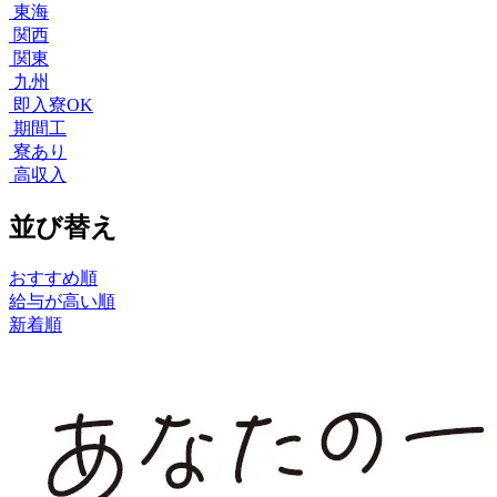
東海
関西
関東
九州
即入寮OK
期間工
寮あり
高収入
並び替え
おすすめ順
給与が高い順
新着順