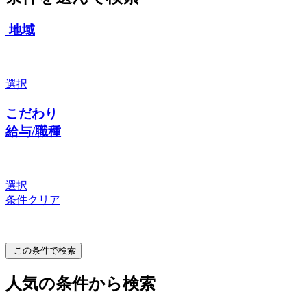
地域
選択
こだわり
給与/職種
選択
条件クリア
この条件で検索
人気の条件から検索