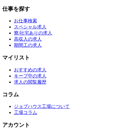
仕事を探す
お仕事検索
スペシャル求人
寮/社宅ありの求人
高収入の求人
期間工の求人
マイリスト
おすすめの求人
キープ中の求人
求人の閲覧履歴
コラム
ジョブハウス工場について
工場コラム
アカウント