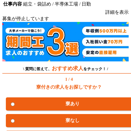
仕事内容
組立・袋詰め / 半導体工場 / 日勤
詳細を表示
募集が停止しています
おすすめ求人
\ 質問に答えて、
をチェック！ /
1 / 4
寮付きの求人をお探しですか？
寮あり
寮なし