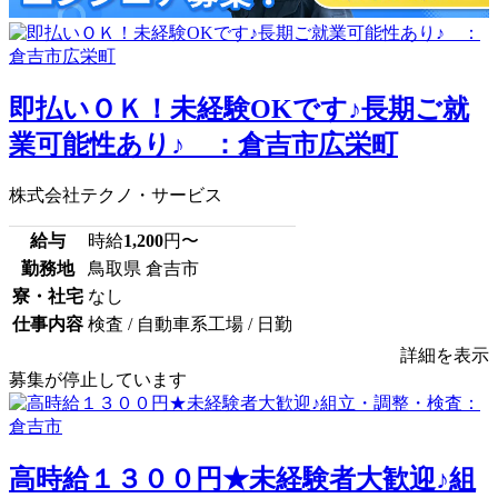
即払いＯＫ！未経験OKです♪長期ご就
業可能性あり♪ ：倉吉市広栄町
株式会社テクノ・サービス
給与
時給
1,200
円〜
勤務地
鳥取県 倉吉市
寮・社宅
なし
仕事内容
検査 / 自動車系工場 / 日勤
詳細を表示
募集が停止しています
高時給１３００円★未経験者大歓迎♪組