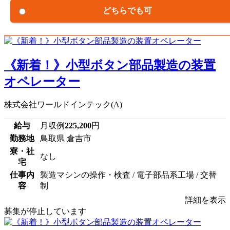
どちらでも可
《新着！》小型ボタン部品製造の装置
オペレーター
株式会社ワールドインテック(A)
給与
月収例
225,200
円
勤務地
鳥取県 倉吉市
寮・社
なし
宅
仕事内
製造マシンの操作・検査 / 電子部品系工場 / 交替
容
制
詳細を表示
募集が停止しています