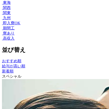
東海
関西
関東
九州
即入寮OK
期間工
寮あり
高収入
並び替え
おすすめ順
給与が高い順
新着順
スペシャル