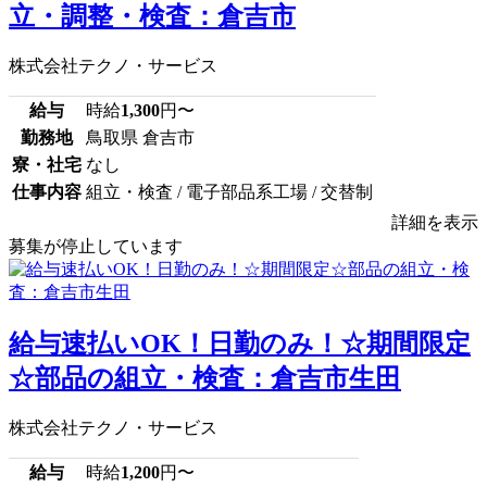
立・調整・検査：倉吉市
株式会社テクノ・サービス
給与
時給
1,300
円〜
勤務地
鳥取県 倉吉市
寮・社宅
なし
仕事内容
組立・検査 / 電子部品系工場 / 交替制
詳細を表示
募集が停止しています
給与速払いOK！日勤のみ！☆期間限定
☆部品の組立・検査：倉吉市生田
株式会社テクノ・サービス
給与
時給
1,200
円〜