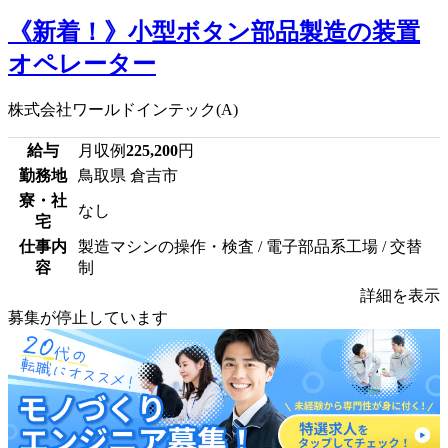
《新着！》小型ボタン部品製造の装置
オペレーター
株式会社ワールドインテック(A)
給与
月収例
225,200
円
勤務地
鳥取県 倉吉市
寮・社
なし
宅
仕事内
製造マシンの操作・検査 / 電子部品系工場 / 交替
容
制
詳細を表示
募集が停止しています