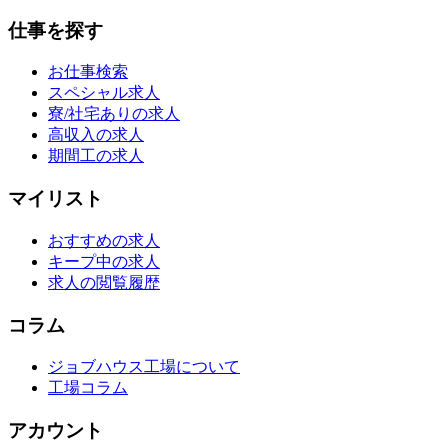
仕事を探す
お仕事検索
スペシャル求人
寮/社宅ありの求人
高収入の求人
期間工の求人
マイリスト
おすすめの求人
キープ中の求人
求人の閲覧履歴
コラム
ジョブハウス工場について
工場コラム
アカウント