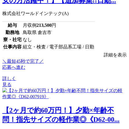
女の方活躍中！】【追加募集!!日勤...
株式会社ワールドインテック(A)
給与
月収例
213,500
円
勤務地
鳥取県 倉吉市
寮・社宅
なし
仕事内容
組立・検査 / 電子部品系工場 / 日勤
詳細を表示
＼最短45秒で完了／
応募へ進む
詳しく
見る
【2ヶ月で約60万円！】夕勤×年齢不
問！指先サイズの軽作業◎《D62-00...