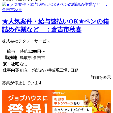
★人気案件・給与速払いOK★ペンの箱
詰め作業など ：倉吉市秋喜
株式会社テクノ・サービス
給与
時給
1,200
円〜
勤務地
鳥取県 倉吉市
寮・社宅
なし
仕事内容
組立・箱詰め / 機械系工場 / 日勤
詳細を表示
募集が停止しています