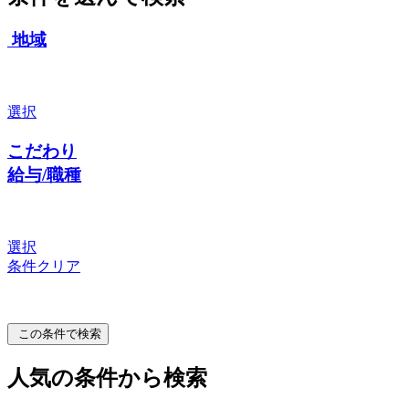
地域
選択
こだわり
給与/職種
選択
条件クリア
この条件で検索
人気の条件から検索