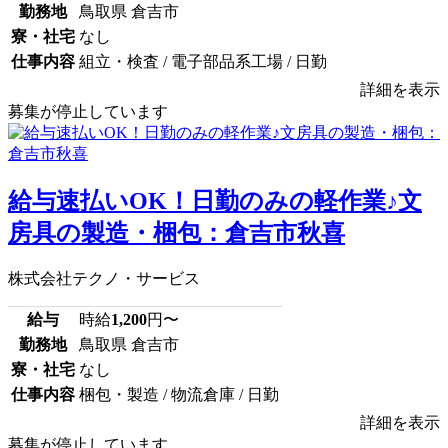
勤務地
鳥取県 倉吉市
寮・社宅
なし
仕事内容
組立・検査 / 電子部品系工場 / 日勤
詳細を表示
募集が停止しています
給与速払いOK！日勤のみの軽作業♪文
房具の製造・梱包：倉吉市秋喜
株式会社テクノ・サービス
給与
時給
1,200
円〜
勤務地
鳥取県 倉吉市
寮・社宅
なし
仕事内容
梱包・製造 / 物流倉庫 / 日勤
詳細を表示
募集が停止しています