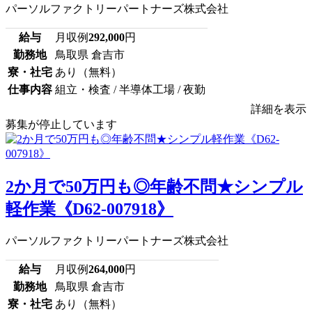
パーソルファクトリーパートナーズ株式会社
給与
月収例
292,000
円
勤務地
鳥取県 倉吉市
寮・社宅
あり（無料）
仕事内容
組立・検査 / 半導体工場 / 夜勤
詳細を表示
募集が停止しています
2か月で50万円も◎年齢不問★シンプル
軽作業《D62-007918》
パーソルファクトリーパートナーズ株式会社
給与
月収例
264,000
円
勤務地
鳥取県 倉吉市
寮・社宅
あり（無料）