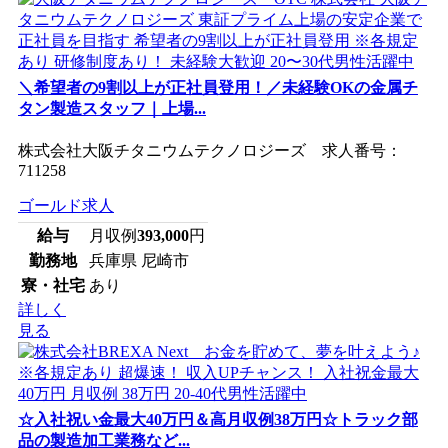
＼希望者の9割以上が正社員登用！／未経験OKの金属チ
タン製造スタッフ｜上場...
株式会社大阪チタニウムテクノロジーズ 求人番号：
711258
ゴールド求人
給与
月収例
393,000
円
勤務地
兵庫県 尼崎市
寮・社宅
あり
詳しく
見る
☆入社祝い金最大40万円＆高月収例38万円☆トラック部
品の製造加工業務など...