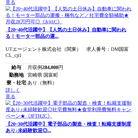
見る
【20~40代活躍中】【人気の土日休み】自動車に関われ
る！モーター部品の運...
UTエージェント株式会社（関東） 求人番号：DM国富
CL_cji1
給与
月収例
284,000
円
勤務地
宮崎県 国富町
寮・社宅
あり（無料）
詳しく
見る
【20~30代活躍中】電子部品の製造・検査！転籍支援制度
あり♪未経験歓迎◎...