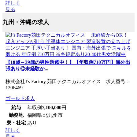
詳しく
見る
九州・沖縄の求人
【18歳～39歳の男性活躍中！】【年収例710万円】海外出
張あり◎未経験か...
株式会社J’s Factory 苅田テクニカルオフィス 求人番号：
1206469
ゴールド求人
給与
年収例
7,100,000
円
勤務地
福岡県 北九州市
寮・社宅
あり
詳しく
見る