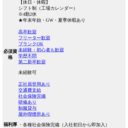
【休日・休暇】
シフト制（工場カレンダー）
※4勤2休
★年末年始・GW・夏季休暇あり
高卒歓迎
フリーター歓迎
ブランクOK
未経験・初心者も歓迎
必須資
学歴不問
格
第二新卒歓迎
未経験可
正社員登用あり
交通費支給
社会保険完備
研修あり
制服貸与
屋外喫煙所あり
福利厚
・各種社会保険完備（入社初日から即加入）