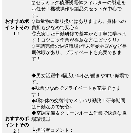
◎セラミック積層誘電体フィルターの製造を
お任せ！機械操作や製品のセットが中心で
す。
おすすめポ
◎重量物の取り扱いはありません。身体への
イントその
負担も少なめで安心☆
1！
◎充実した日勤研修で基本から丁寧に学べま
す！コツコツ作業が得意な方にピッタリ♪
◎空調完備の快適職場♪年末年始やGWなど長
期休暇があり、プライベートも充実できま
す！
◆男女活躍中♪幅広い年代が働きやすい職場で
す。
◆残業少なめでプライベートも充実できま
す！
◆4勤2休の交替制でメリハリ勤務！研修期間
は日勤なので安心♪
◆空調完備＆クリーンルーム作業で快適な職
おすすめポ
場環境◎
イントその
└ 担当者コメント：
2！