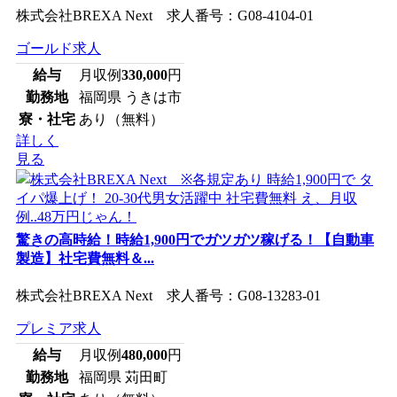
株式会社BREXA Next 求人番号：G08-4104-01
ゴールド求人
給与
月収例
330,000
円
勤務地
福岡県 うきは市
寮・社宅
あり（無料）
詳しく
見る
驚きの高時給！時給1,900円でガツガツ稼げる！【自動車
製造】社宅費無料＆...
株式会社BREXA Next 求人番号：G08-13283-01
プレミア求人
給与
月収例
480,000
円
勤務地
福岡県 苅田町