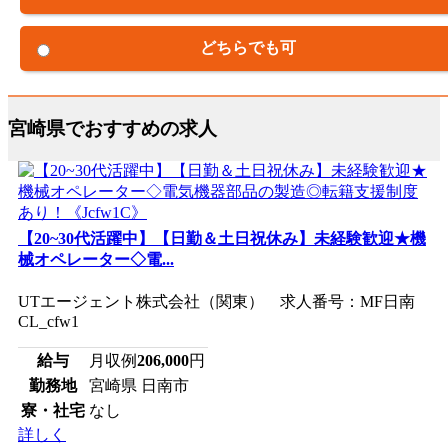
どちらでも可
宮崎県でおすすめの求人
【20~30代活躍中】【日勤＆土日祝休み】未経験歓迎★機
械オペレーター◇電...
UTエージェント株式会社（関東） 求人番号：MF日南
CL_cfw1
給与
月収例
206,000
円
勤務地
宮崎県 日南市
寮・社宅
なし
詳しく