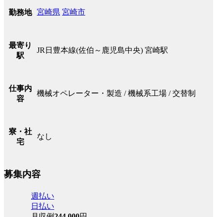
宮崎県
宮崎市
勤務地
最寄り
JR日豊本線(佐伯～鹿児島中央) 宮崎駅
駅
仕事内
機械オペレーター・製造 / 機械系工場 / 交替制
容
寮・社
なし
宅
募集内容
週払い
日払い
月収例
244,000
円