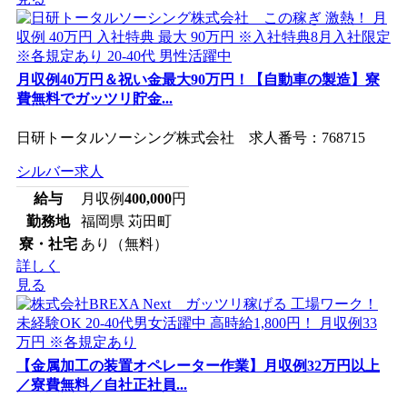
月収例40万円＆祝い金最大90万円！【自動車の製造】寮
費無料でガッツリ貯金...
日研トータルソーシング株式会社 求人番号：768715
シルバー求人
給与
月収例
400,000
円
勤務地
福岡県 苅田町
寮・社宅
あり（無料）
詳しく
見る
【金属加工の装置オペレーター作業】月収例32万円以上
／寮費無料／自社正社員...