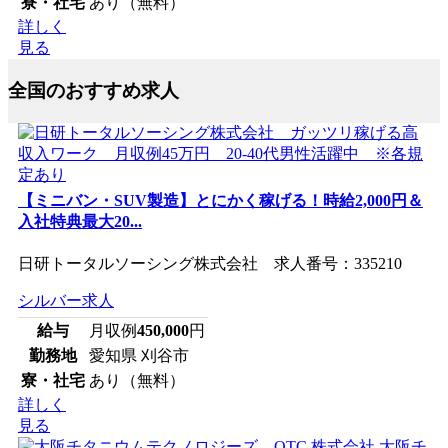
寮・社宅
あり（無料）
詳しく
見る
全国のおすすめ求人
【ミニバン・SUV製造】とにかく稼げる！時給2,000円＆
入社特典最大20...
日研トータルソーシング株式会社 求人番号：335210
シルバー求人
給与
月収例
450,000
円
勤務地
愛知県 刈谷市
寮・社宅
あり（無料）
詳しく
見る