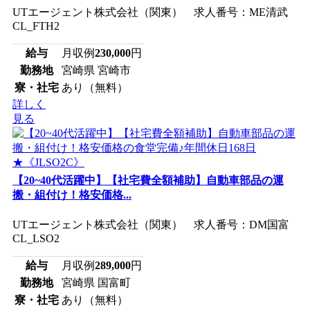
UTエージェント株式会社（関東） 求人番号：ME清武
CL_FTH2
給与
月収例
230,000
円
勤務地
宮崎県 宮崎市
寮・社宅
あり（無料）
詳しく
見る
【20~40代活躍中】【社宅費全額補助】自動車部品の運
搬・組付け！格安価格...
UTエージェント株式会社（関東） 求人番号：DM国富
CL_LSO2
給与
月収例
289,000
円
勤務地
宮崎県 国富町
寮・社宅
あり（無料）