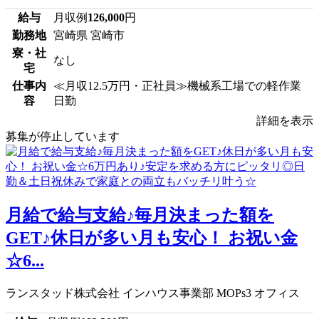
給与
月収例
126,000
円
勤務地
宮崎県 宮崎市
寮・社
なし
宅
仕事内
≪月収12.5万円・正社員≫機械系工場での軽作業
容
日勤
詳細を表示
募集が停止しています
月給で給与支給♪毎月決まった額を
GET♪休日が多い月も安心！ お祝い金
☆6...
ランスタッド株式会社 インハウス事業部 MOPs3 オフィス