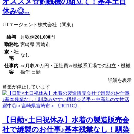
オススメ☆釣銭機の組立て！基本土日
休み◎...
UTエージェント株式会社（関東）
給与
月収例
201,000
円
勤務地
宮崎県 宮崎市
寮・社
なし
宅
仕事内
≪月収20万円・正社員≫機械系工場での組立・機械
容
操作 日勤
詳細を表示
募集が停止しています
【日勤×土日祝休み】水着の製造販売会
社で縫製のお仕事♪基本残業なし！馴染