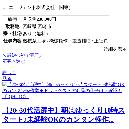
UTエージェント株式会社（関東）
給与
月収例
230,000
円
勤務地
宮崎県 宮崎市
寮・社宅
あり（無料）
仕事内容
機械系工場 / 機械操作・製造補助 / 正社員
詳細を表示
＼最短45秒で完了／
応募へ進む
詳しく
見る
【20~30代活躍中】朝はゆっくり10時ス
タート♪未経験OKのカンタン軽作...