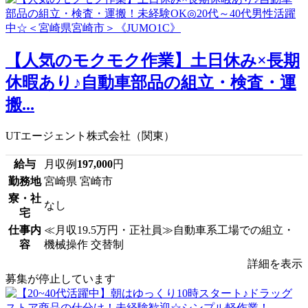
【人気のモクモク作業】土日休み×長期
休暇あり♪自動車部品の組立・検査・運
搬...
UTエージェント株式会社（関東）
給与
月収例
197,000
円
勤務地
宮崎県 宮崎市
寮・社
なし
宅
仕事内
≪月収19.5万円・正社員≫自動車系工場での組立・
容
機械操作 交替制
詳細を表示
募集が停止しています