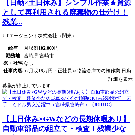
【日勤×土日休み】シンプル作業★資源
として再利用される廃棄物の仕分け！
残業...
UTエージェント株式会社（関東）
給与
月収例
182,000
円
勤務地
宮崎県 宮崎市
寮・社宅
なし
仕事内容
≪月収18万円・正社員≫物流倉庫での軽作業 日勤
詳細を表示
募集が停止しています
【土日休み×GWなどの長期休暇あり】
自動車部品の組立て・検査！残業少な