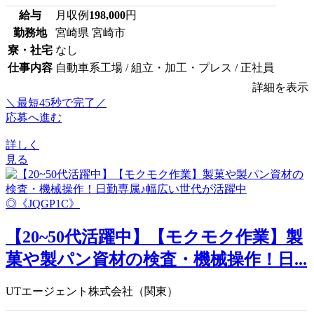
給与
月収例
198,000
円
勤務地
宮崎県 宮崎市
寮・社宅
なし
仕事内容
自動車系工場 / 組立・加工・プレス / 正社員
詳細を表示
＼最短45秒で完了／
応募へ進む
詳しく
見る
【20~50代活躍中】【モクモク作業】製
菓や製パン資材の検査・機械操作！日...
UTエージェント株式会社（関東）