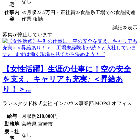
なし
宅
仕事内
≪月収22.5万円・正社員≫食品系工場での食品関連
容
作業 夜勤
詳細を表示
募集が停止しています
【女性活躍】生涯の仕事に！空の安全
を支え、キャリアも充実♪ ＜昇給あ
り！＞...
ランスタッド株式会社 インハウス事業部 MOPs3 オフィス
給与
月収例
218,000
円
勤務地
宮崎県 宮崎市
寮・社
なし
宅