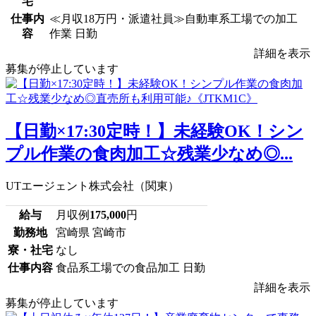
宅
仕事内
≪月収18万円・派遣社員≫自動車系工場での加工
容
作業 日勤
詳細を表示
募集が停止しています
【日勤×17:30定時！】未経験OK！シン
プル作業の食肉加工☆残業少なめ◎...
UTエージェント株式会社（関東）
給与
月収例
175,000
円
勤務地
宮崎県 宮崎市
寮・社宅
なし
仕事内容
食品系工場での食品加工 日勤
詳細を表示
募集が停止しています