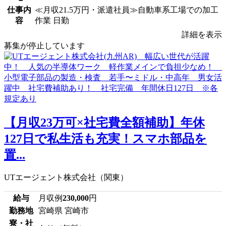
仕事内
≪月収21.5万円・派遣社員≫自動車系工場での加工
容
作業 日勤
詳細を表示
募集が停止しています
【月収23万可×社宅費全額補助】年休
127日で私生活も充実！スマホ部品を
置...
UTエージェント株式会社（関東）
給与
月収例
230,000
円
勤務地
宮崎県 宮崎市
寮・社