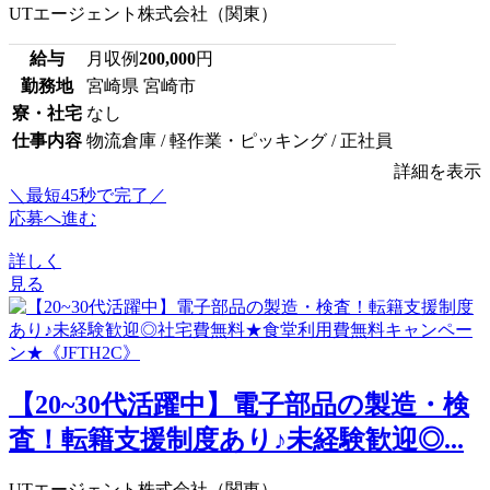
UTエージェント株式会社（関東）
給与
月収例
200,000
円
勤務地
宮崎県 宮崎市
寮・社宅
なし
仕事内容
物流倉庫 / 軽作業・ピッキング / 正社員
詳細を表示
＼最短45秒で完了／
応募へ進む
詳しく
見る
【20~30代活躍中】電子部品の製造・検
査！転籍支援制度あり♪未経験歓迎◎...
UTエージェント株式会社（関東）