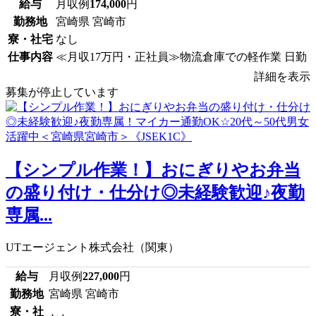
給与
月収例
174,000
円
勤務地
宮崎県 宮崎市
寮・社宅
なし
仕事内容
≪月収17万円・正社員≫物流倉庫での軽作業 日勤
詳細を表示
募集が停止しています
【シンプル作業！】おにぎりやお弁当
の盛り付け・仕分け◎未経験歓迎♪夜勤
専属...
UTエージェント株式会社（関東）
給与
月収例
227,000
円
勤務地
宮崎県 宮崎市
寮・社