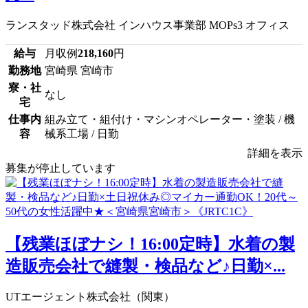
ランスタッド株式会社 インハウス事業部 MOPs3 オフィス
給与
月収例
218,160
円
勤務地
宮崎県 宮崎市
寮・社
なし
宅
仕事内
組み立て・組付け・マシンオペレーター・塗装 / 機
容
械系工場 / 日勤
詳細を表示
募集が停止しています
【残業ほぼナシ！16:00定時】水着の製
造販売会社で縫製・検品など♪日勤×...
UTエージェント株式会社（関東）