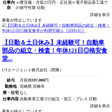
仕事内
≪寮完備・月収25万円・正社員≫電子部品系工場で
容
の保守作業 日勤
詳細を表示
募集が停止しています
【日勤＆土日休み】未経験可！自動車
部品の組立・検査！年休121日◎格安食
堂...
UTエージェント株式会社（関東）
給与
月収例
197,000
円
勤務地
宮崎県 宮崎市
寮・社宅
なし
仕事内容
自動車系工場での組立・加工・プレス 日勤
詳細を表示
募集が停止しています