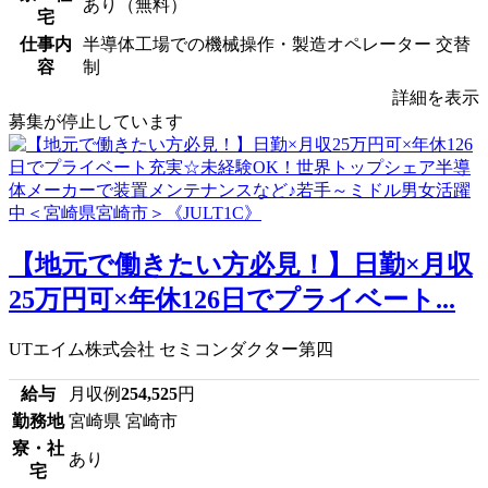
あり（無料）
宅
仕事内
半導体工場での機械操作・製造オペレーター 交替
容
制
詳細を表示
募集が停止しています
【地元で働きたい方必見！】日勤×月収
25万円可×年休126日でプライベート...
UTエイム株式会社 セミコンダクター第四
給与
月収例
254,525
円
勤務地
宮崎県 宮崎市
寮・社
あり
宅