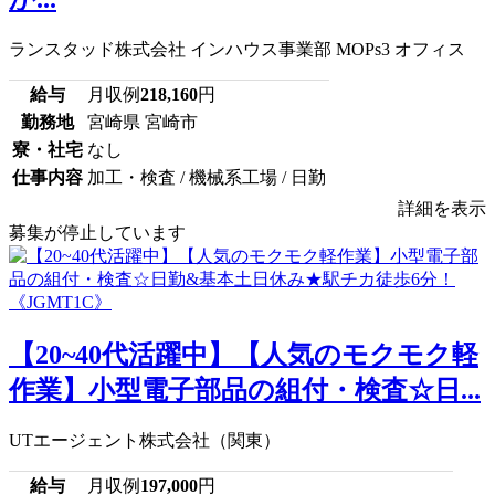
ランスタッド株式会社 インハウス事業部 MOPs3 オフィス
給与
月収例
218,160
円
勤務地
宮崎県 宮崎市
寮・社宅
なし
仕事内容
加工・検査 / 機械系工場 / 日勤
詳細を表示
募集が停止しています
【20~40代活躍中】【人気のモクモク軽
作業】小型電子部品の組付・検査☆日...
UTエージェント株式会社（関東）
給与
月収例
197,000
円