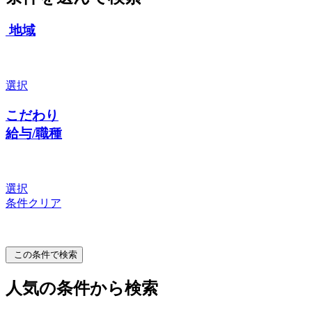
地域
選択
こだわり
給与/職種
選択
条件クリア
この条件で検索
人気の条件から検索