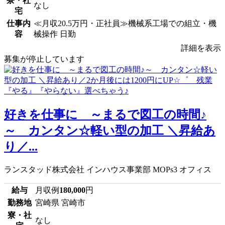
寮・社
なし
宅
仕事内
≪月収20.5万円・正社員≫機械系工場での組立・機
容
械操作 日勤
詳細を表示
募集が停止しています
好きを仕事に ～まるで図工の時間♪
～ カンタン☆軽い型の加工 ＼昇給あ
り／...
ランスタッド株式会社 インハウス事業部 MOPs3 オフィス
給与
月収例
180,000
円
勤務地
宮崎県 宮崎市
寮・社
なし