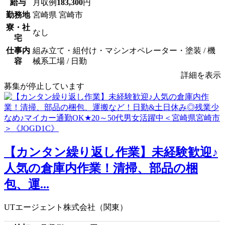
給与
月収例
183,300
円
勤務地
宮崎県 宮崎市
寮・社
なし
宅
仕事内
組み立て・組付け・マシンオペレーター・塗装 / 機
容
械系工場 / 日勤
詳細を表示
募集が停止しています
【カンタン繰り返し作業】未経験歓迎♪
人気の倉庫内作業！清掃、部品の梱
包、運...
UTエージェント株式会社（関東）