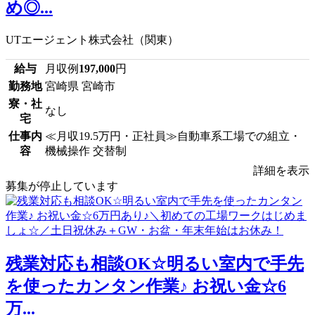
め◎...
UTエージェント株式会社（関東）
給与
月収例
197,000
円
勤務地
宮崎県 宮崎市
寮・社
なし
宅
仕事内
≪月収19.5万円・正社員≫自動車系工場での組立・
容
機械操作 交替制
詳細を表示
募集が停止しています
残業対応も相談OK☆明るい室内で手先
を使ったカンタン作業♪ お祝い金☆6
万...