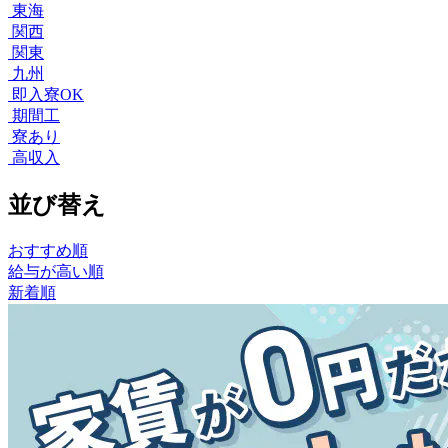
東海
関西
関東
九州
即入寮OK
期間工
寮あり
高収入
並び替え
おすすめ順
給与が高い順
新着順