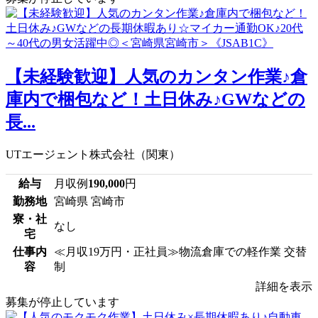
【未経験歓迎】人気のカンタン作業♪倉
庫内で梱包など！土日休み♪GWなどの
長...
UTエージェント株式会社（関東）
給与
月収例
190,000
円
勤務地
宮崎県 宮崎市
寮・社
なし
宅
仕事内
≪月収19万円・正社員≫物流倉庫での軽作業 交替
容
制
詳細を表示
募集が停止しています