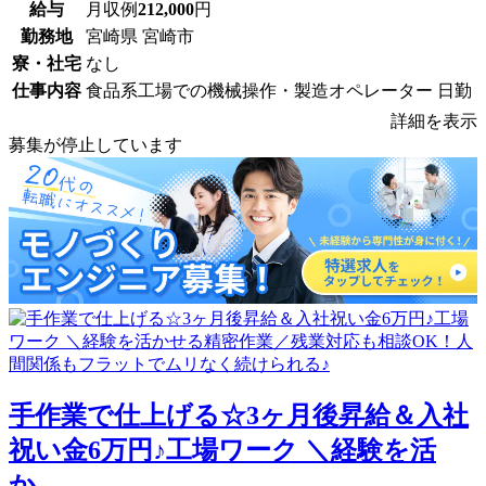
給与
月収例
212,000
円
勤務地
宮崎県 宮崎市
寮・社宅
なし
仕事内容
食品系工場での機械操作・製造オペレーター 日勤
詳細を表示
募集が停止しています
手作業で仕上げる☆3ヶ月後昇給＆入社
祝い金6万円♪工場ワーク ＼経験を活
か...