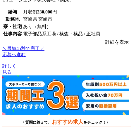
給与
月収例
230,000
円
勤務地
宮崎県 宮崎市
寮・社宅
あり（無料）
仕事内容
電子部品系工場 / 検査・検品 / 正社員
詳細を表示
＼最短45秒で完了／
応募へ進む
詳しく
見る
おすすめ求人
\ 質問に答えて、
をチェック！ /