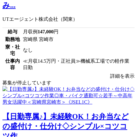
み...
UTエージェント株式会社（関東）
給与
月収例
147,000
円
勤務地
宮崎県 宮崎市
寮・社
なし
宅
仕事内
≪月収14.5万円・正社員≫機械系工場での軽作業
容
日勤
詳細を表示
募集が停止しています
【日勤専属♪】未経験OK！お弁当など
の盛付け・仕分け◇シンプル×コツコ
ツ作...