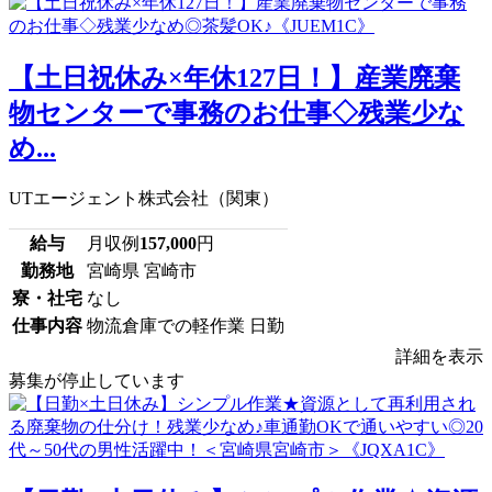
【土日祝休み×年休127日！】産業廃棄
物センターで事務のお仕事◇残業少な
め...
UTエージェント株式会社（関東）
給与
月収例
157,000
円
勤務地
宮崎県 宮崎市
寮・社宅
なし
仕事内容
物流倉庫での軽作業 日勤
詳細を表示
募集が停止しています