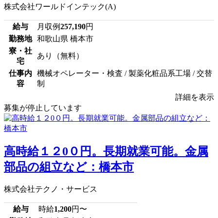
株式会社ワールドインテック(A)
給与
月収例
257,190
円
勤務地
和歌山県 橋本市
寮・社
あり（無料）
宅
仕事内
機械オペレーター・検査 / 製薬化粧品系工場 / 交替
容
制
詳細を表示
募集が停止しています
高時給１２0０円。長期就業可能。金属
部品の組立など：橋本市
株式会社テクノ・サービス
給与
時給
1,200
円〜