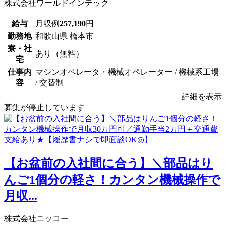
株式会社ワールドインテック
給与
月収例
257,190
円
勤務地
和歌山県 橋本市
寮・社
あり（無料）
宅
仕事内
マシンオペレータ・機械オペレーター / 機械系工場
容
/ 交替制
詳細を表示
募集が停止しています
【お盆前の入社間に合う】＼部品はり
んご1個分の軽さ！カンタン機械操作で
月収...
株式会社ニッコー