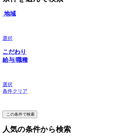
地域
選択
こだわり
給与/職種
選択
条件クリア
この条件で検索
人気の条件から検索