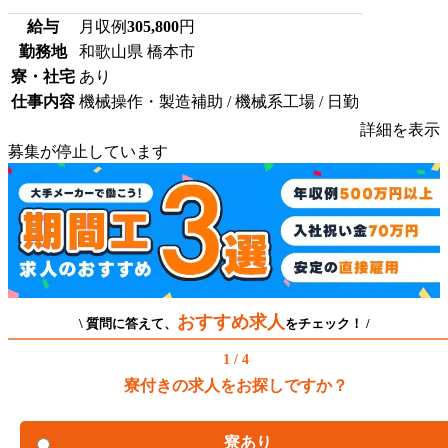
給与
月収例
305,800
円
勤務地
和歌山県 橋本市
寮・社宅
あり
仕事内容
機械操作・製造補助 / 機械系工場 / 日勤
詳細を表示
募集が停止しています
おすすめ求人
\ 質問に答えて、
をチェック！ /
1 / 4
寮付きの求人をお探しですか？
寮あり