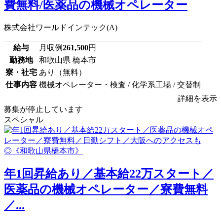
費無料/医薬品の機械オペレーター
株式会社ワールドインテック(A)
給与
月収例
261,500
円
勤務地
和歌山県 橋本市
寮・社宅
あり（無料）
仕事内容
機械オペレーター・検査 / 化学系工場 / 交替制
詳細を表示
募集が停止しています
スペシャル
年1回昇給あり／基本給22万スタート／
医薬品の機械オペレーター／寮費無料
／...