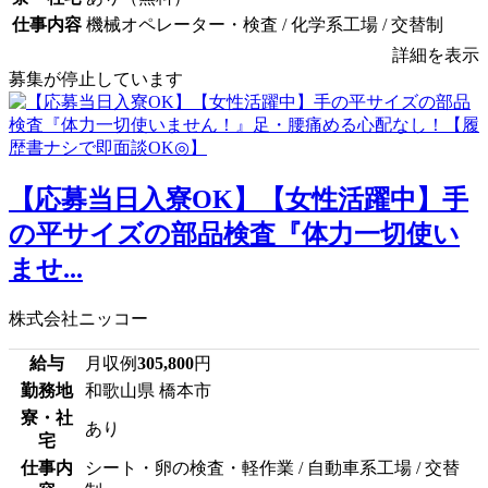
仕事内容
機械オペレーター・検査 / 化学系工場 / 交替制
詳細を表示
募集が停止しています
【応募当日入寮OK】【女性活躍中】手
の平サイズの部品検査『体力一切使い
ませ...
株式会社ニッコー
給与
月収例
305,800
円
勤務地
和歌山県 橋本市
寮・社
あり
宅
仕事内
シート・卵の検査・軽作業 / 自動車系工場 / 交替