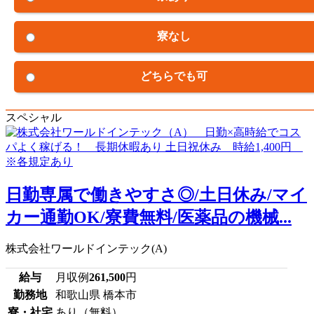
寮なし
どちらでも可
スペシャル
日勤専属で働きやすさ◎/土日休み/マイ
カー通勤OK/寮費無料/医薬品の機械...
株式会社ワールドインテック(A)
給与
月収例
261,500
円
勤務地
和歌山県 橋本市
寮・社宅
あり（無料）