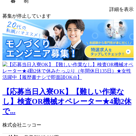
容
制
詳細を表示
募集が停止しています
【応募当日入寮OK】【難しい作業な
し】検査OR機械オペレーター★4勤2休
で...
株式会社ニッコー