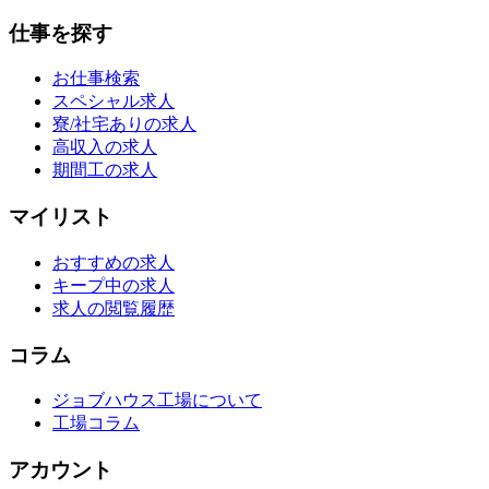
仕事を探す
お仕事検索
スペシャル求人
寮/社宅ありの求人
高収入の求人
期間工の求人
マイリスト
おすすめの求人
キープ中の求人
求人の閲覧履歴
コラム
ジョブハウス工場について
工場コラム
アカウント