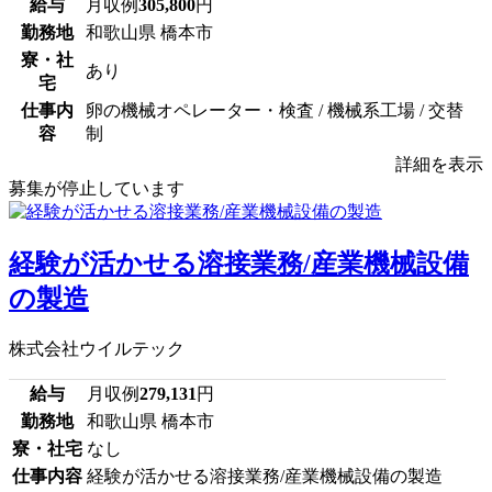
給与
月収例
305,800
円
勤務地
和歌山県 橋本市
寮・社
あり
宅
仕事内
卵の機械オペレーター・検査 / 機械系工場 / 交替
容
制
詳細を表示
募集が停止しています
経験が活かせる溶接業務/産業機械設備
の製造
株式会社ウイルテック
給与
月収例
279,131
円
勤務地
和歌山県 橋本市
寮・社宅
なし
仕事内容
経験が活かせる溶接業務/産業機械設備の製造