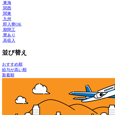
東海
関西
関東
九州
即入寮OK
期間工
寮あり
高収入
並び替え
おすすめ順
給与が高い順
新着順