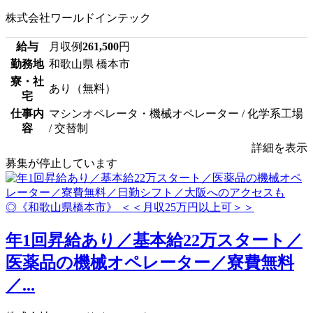
株式会社ワールドインテック
給与
月収例
261,500
円
勤務地
和歌山県 橋本市
寮・社
あり（無料）
宅
仕事内
マシンオペレータ・機械オペレーター / 化学系工場
容
/ 交替制
詳細を表示
募集が停止しています
年1回昇給あり／基本給22万スタート／
医薬品の機械オペレーター／寮費無料
／...