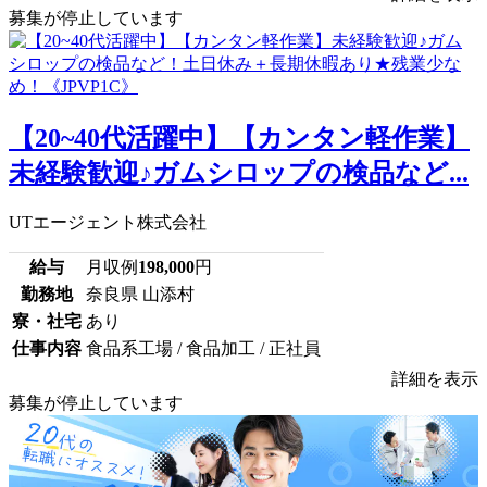
募集が停止しています
【20~40代活躍中】【カンタン軽作業】
未経験歓迎♪ガムシロップの検品など...
UTエージェント株式会社
給与
月収例
198,000
円
勤務地
奈良県 山添村
寮・社宅
あり
仕事内容
食品系工場 / 食品加工 / 正社員
詳細を表示
募集が停止しています