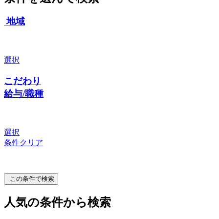
地域
選択
こだわり
給与/職種
選択
条件クリア
この条件で検索
人気の条件から検索