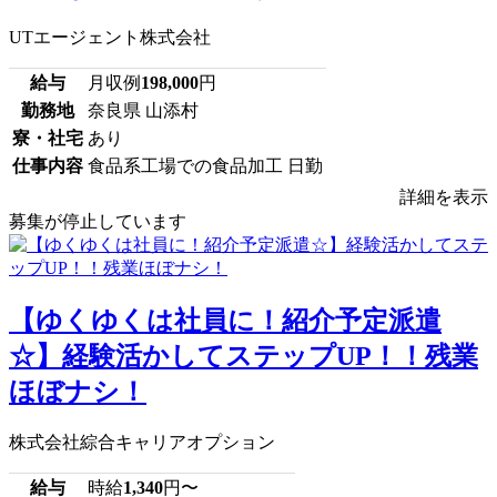
UTエージェント株式会社
給与
月収例
198,000
円
勤務地
奈良県 山添村
寮・社宅
あり
仕事内容
食品系工場での食品加工 日勤
詳細を表示
募集が停止しています
【ゆくゆくは社員に！紹介予定派遣
☆】経験活かしてステップUP！！残業
ほぼナシ！
株式会社綜合キャリアオプション
給与
時給
1,340
円〜