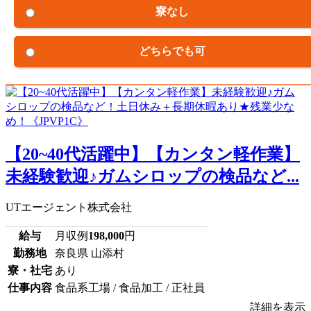
寮なし
どちらでも可
【20~40代活躍中】【カンタン軽作業】
未経験歓迎♪ガムシロップの検品など...
UTエージェント株式会社
給与
月収例
198,000
円
勤務地
奈良県 山添村
寮・社宅
あり
仕事内容
食品系工場 / 食品加工 / 正社員
詳細を表示