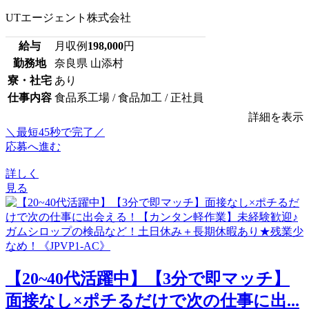
UTエージェント株式会社
給与
月収例
198,000
円
勤務地
奈良県 山添村
寮・社宅
あり
仕事内容
食品系工場 / 食品加工 / 正社員
詳細を表示
＼最短45秒で完了／
応募へ進む
詳しく
見る
【20~40代活躍中】【3分で即マッチ】
面接なし×ポチるだけで次の仕事に出...