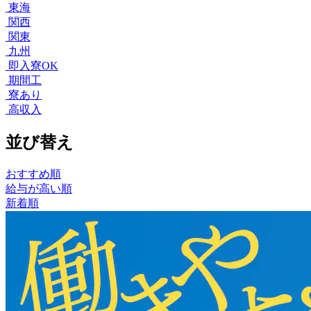
東海
関西
関東
九州
即入寮OK
期間工
寮あり
高収入
並び替え
おすすめ順
給与が高い順
新着順