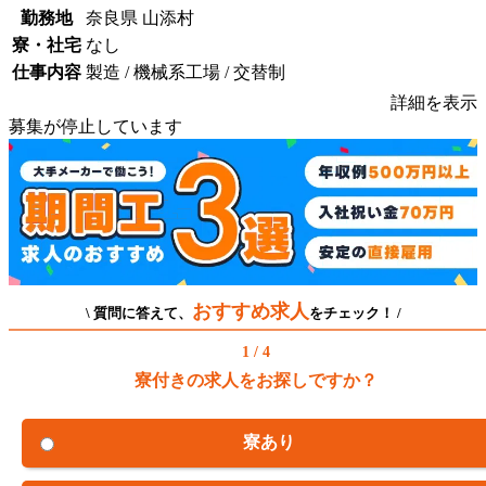
勤務地
奈良県 山添村
寮・社宅
なし
仕事内容
製造 / 機械系工場 / 交替制
詳細を表示
募集が停止しています
おすすめ求人
\ 質問に答えて、
をチェック！ /
1 / 4
寮付きの求人をお探しですか？
寮あり