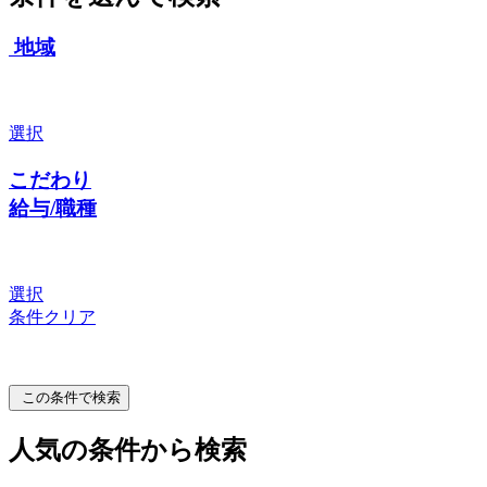
地域
選択
こだわり
給与/職種
選択
条件クリア
この条件で検索
人気の条件から検索