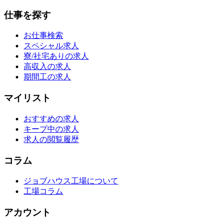
仕事を探す
お仕事検索
スペシャル求人
寮/社宅ありの求人
高収入の求人
期間工の求人
マイリスト
おすすめの求人
キープ中の求人
求人の閲覧履歴
コラム
ジョブハウス工場について
工場コラム
アカウント