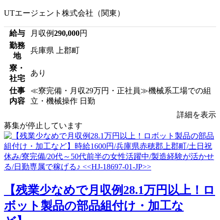
UTエージェント株式会社（関東）
給与
月収例
290,000
円
勤務
兵庫県 上郡町
地
寮・
あり
社宅
仕事
≪寮完備・月収29万円・正社員≫機械系工場での組
内容
立・機械操作 日勤
詳細を表示
募集が停止しています
【残業少なめで月収例28.1万円以上！ロ
ボット製品の部品組付け・加工な