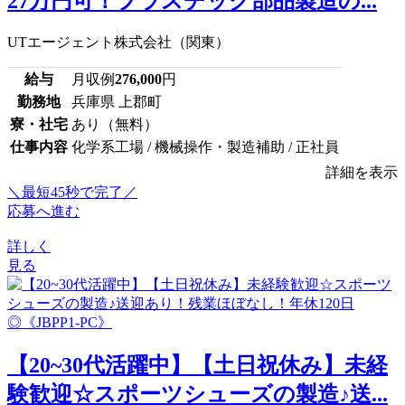
27万円可！プラスチック部品製造の...
UTエージェント株式会社（関東）
給与
月収例
276,000
円
勤務地
兵庫県 上郡町
寮・社宅
あり（無料）
仕事内容
化学系工場 / 機械操作・製造補助 / 正社員
詳細を表示
＼最短45秒で完了／
応募へ進む
詳しく
見る
【20~30代活躍中】【土日祝休み】未経
験歓迎☆スポーツシューズの製造♪送...