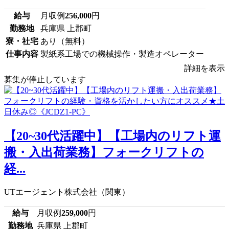
給与
月収例
256,000
円
勤務地
兵庫県 上郡町
寮・社宅
あり（無料）
仕事内容
製紙系工場での機械操作・製造オペレーター
詳細を表示
募集が停止しています
【20~30代活躍中】【工場内のリフト運
搬・入出荷業務】フォークリフトの
経...
UTエージェント株式会社（関東）
給与
月収例
259,000
円
勤務地
兵庫県 上郡町