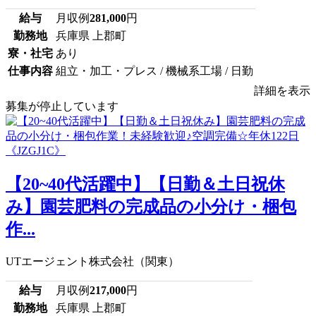
給与
月収例
281,000
円
勤務地
兵庫県 上郡町
寮・社宅
あり
仕事内容
組立・加工・プレス / 機械系工場 / 日勤
詳細を表示
募集が停止しています
【20~40代活躍中】【日勤＆土日祝休
み】園芸肥料の完成品の小分け・梱包
作...
UTエージェント株式会社（関東）
給与
月収例
217,000
円
勤務地
兵庫県 上郡町