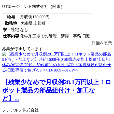
UTエージェント株式会社（関東）
給与
月収例
120,000
円
勤務地
兵庫県 上郡町
寮・社宅
なし
仕事内容
化学系工場での管理・清掃・事務 日勤
詳細を表示
募集が停止しています
【残業少なめで月収例28.1万円以上！ロ
ボット製品の部品組付け・加工な
ど】...
フジアルテ株式会社