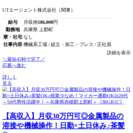
UTエージェント株式会社（関東）
給与
月収例
186,000
円
勤務地
兵庫県 上郡町
寮・社宅
なし
仕事内容
機械系工場 / 組立・加工・プレス / 正社員
詳細を表示
＼最短45秒で完了／
応募へ進む
詳しく
見る
【高収入】月収30万円可◎金属製品の
溶接や機械操作！日勤×土日休み♪茶髪