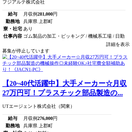
フジアルテ株式会社
給与
月収例
281,000
円
勤務地
兵庫県 上郡町
寮・社宅
あり
仕事内容
ゴム製品の加工・ピッキング / 機械系工場 / 日勤
詳細を表示
募集が停止しています
【20~40代活躍中】大手メーカー☆月収
27万円可！プラスチック部品製造の...
UTエージェント株式会社（関東）
給与
月収例
276,000
円
勤務地
兵庫県 上郡町