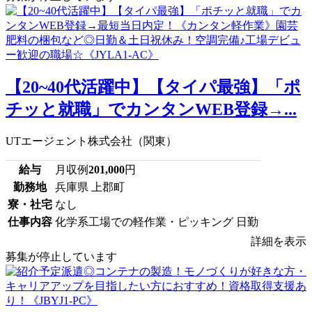
【20~40代活躍中】【タイパ最強】「ポ
チッと就職」でカンタンWEB登録→...
UTエージェント株式会社（関東）
給与
月収例
201,000
円
勤務地
兵庫県 上郡町
寮・社宅
なし
仕事内容
化学系工場での軽作業・ピッキング 日勤
詳細を表示
募集が停止しています