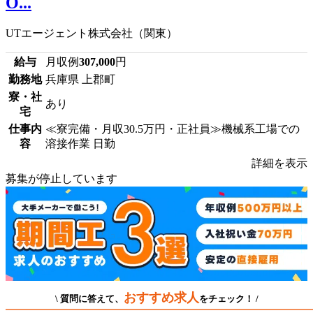
O...
UTエージェント株式会社（関東）
給与
月収例
307,000
円
勤務地
兵庫県 上郡町
寮・社
あり
宅
仕事内
≪寮完備・月収30.5万円・正社員≫機械系工場での
容
溶接作業 日勤
詳細を表示
募集が停止しています
おすすめ求人
\ 質問に答えて、
をチェック！ /