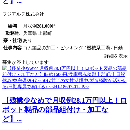
ど】...
フジアルテ株式会社
給与
月収例
281,000
円
勤務地
兵庫県 上郡町
寮・社宅
あり
仕事内容
ゴム製品の加工・ピッキング / 機械系工場 / 日勤
詳細を表示
募集が停止しています
【残業少なめで月収例28.1万円以上！ロ
ボット製品の部品組付け・加工な
ど】...