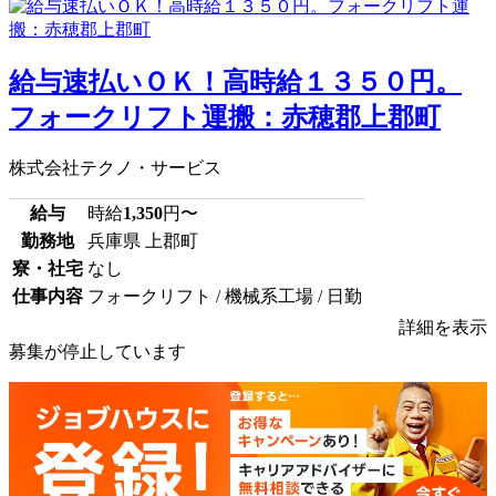
給与速払いＯＫ！高時給１３５０円。
フォークリフト運搬：赤穂郡上郡町
株式会社テクノ・サービス
給与
時給
1,350
円〜
勤務地
兵庫県 上郡町
寮・社宅
なし
仕事内容
フォークリフト / 機械系工場 / 日勤
詳細を表示
募集が停止しています