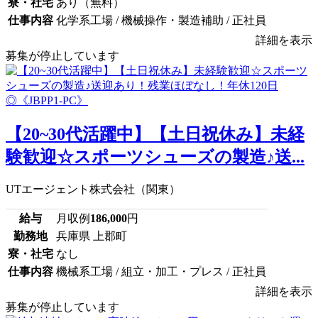
寮・社宅
あり（無料）
仕事内容
化学系工場 / 機械操作・製造補助 / 正社員
詳細を表示
募集が停止しています
【20~30代活躍中】【土日祝休み】未経
験歓迎☆スポーツシューズの製造♪送...
UTエージェント株式会社（関東）
給与
月収例
186,000
円
勤務地
兵庫県 上郡町
寮・社宅
なし
仕事内容
機械系工場 / 組立・加工・プレス / 正社員
詳細を表示
募集が停止しています