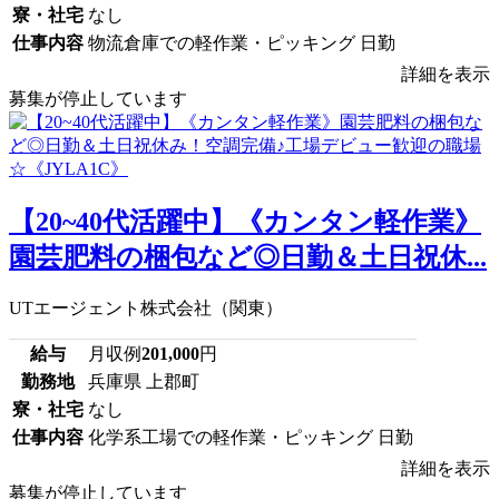
寮・社宅
なし
仕事内容
物流倉庫での軽作業・ピッキング 日勤
詳細を表示
募集が停止しています
【20~40代活躍中】《カンタン軽作業》
園芸肥料の梱包など◎日勤＆土日祝休...
UTエージェント株式会社（関東）
給与
月収例
201,000
円
勤務地
兵庫県 上郡町
寮・社宅
なし
仕事内容
化学系工場での軽作業・ピッキング 日勤
詳細を表示
募集が停止しています