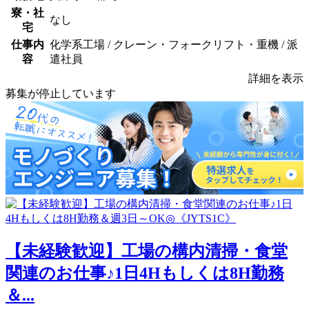
寮・社
なし
宅
仕事内
化学系工場 / クレーン・フォークリフト・重機 / 派
容
遣社員
詳細を表示
募集が停止しています
【未経験歓迎】工場の構内清掃・食堂
関連のお仕事♪1日4Hもしくは8H勤務
＆...