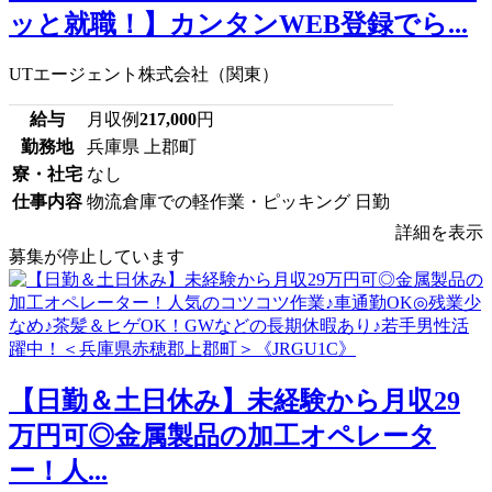
ッと就職！】カンタンWEB登録でら...
UTエージェント株式会社（関東）
給与
月収例
217,000
円
勤務地
兵庫県 上郡町
寮・社宅
なし
仕事内容
物流倉庫での軽作業・ピッキング 日勤
詳細を表示
募集が停止しています
【日勤＆土日休み】未経験から月収29
万円可◎金属製品の加工オペレータ
ー！人...