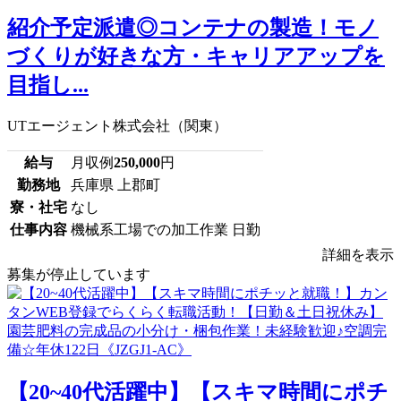
紹介予定派遣◎コンテナの製造！モノ
づくりが好きな方・キャリアアップを
目指し...
UTエージェント株式会社（関東）
給与
月収例
250,000
円
勤務地
兵庫県 上郡町
寮・社宅
なし
仕事内容
機械系工場での加工作業 日勤
詳細を表示
募集が停止しています
【20~40代活躍中】【スキマ時間にポチ