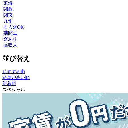
東海
関西
関東
九州
即入寮OK
期間工
寮あり
高収入
並び替え
おすすめ順
給与が高い順
新着順
スペシャル