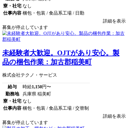
寮・社宅
なし
仕事内容
梱包・包装 / 食品系工場 / 日勤
詳細を表示
募集が停止しています
未経験者大歓迎。OJTがあり安心。製
品の梱包作業：加古郡稲美町
株式会社テクノ・サービス
給与
時給
1,150
円〜
勤務地
兵庫県 稲美町
寮・社宅
なし
仕事内容
梱包・包装 / 食品系工場 / 交替制
詳細を表示
募集が停止しています