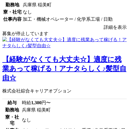
勤務地
兵庫県 稲美町
寮・社宅
なし
仕事内容
加工・機械オペレーター / 化学系工場 / 日勤
詳細を表示
募集が停止しています
【経験がなくても大丈夫☆】適度に残
業あって稼げる！アナタらしく♪髪型自
由☆
株式会社綜合キャリアオプション
給与
時給
1,300
円〜
勤務地
兵庫県 稲美町
寮・社
なし
宅