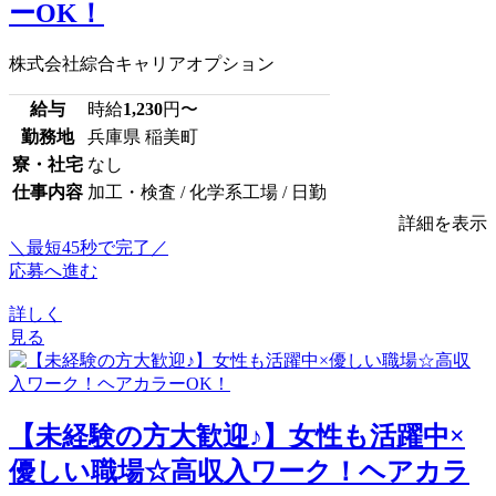
ーOK！
株式会社綜合キャリアオプション
給与
時給
1,230
円〜
勤務地
兵庫県 稲美町
寮・社宅
なし
仕事内容
加工・検査 / 化学系工場 / 日勤
詳細を表示
＼最短45秒で完了／
応募へ進む
詳しく
見る
【未経験の方大歓迎♪】女性も活躍中×
優しい職場☆高収入ワーク！ヘアカラ