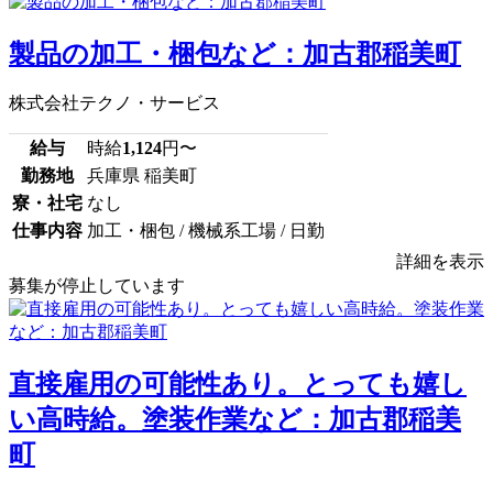
製品の加工・梱包など：加古郡稲美町
株式会社テクノ・サービス
給与
時給
1,124
円〜
勤務地
兵庫県 稲美町
寮・社宅
なし
仕事内容
加工・梱包 / 機械系工場 / 日勤
詳細を表示
募集が停止しています
直接雇用の可能性あり。とっても嬉し
い高時給。塗装作業など：加古郡稲美
町