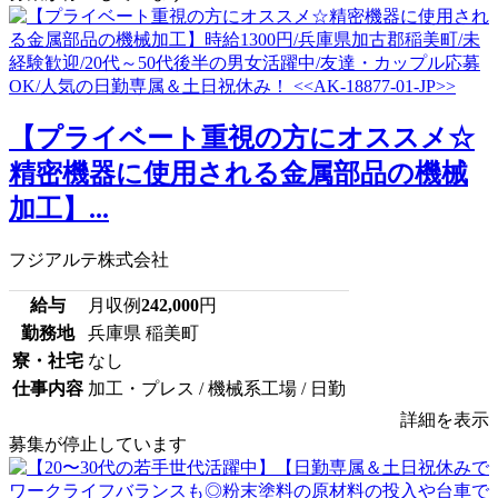
【プライベート重視の方にオススメ☆
精密機器に使用される金属部品の機械
加工】...
フジアルテ株式会社
給与
月収例
242,000
円
勤務地
兵庫県 稲美町
寮・社宅
なし
仕事内容
加工・プレス / 機械系工場 / 日勤
詳細を表示
募集が停止しています