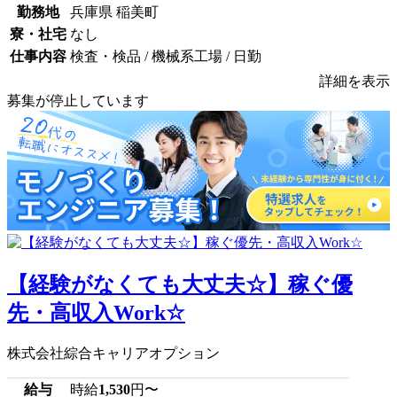
勤務地
兵庫県 稲美町
寮・社宅
なし
仕事内容
検査・検品 / 機械系工場 / 日勤
詳細を表示
募集が停止しています
【経験がなくても大丈夫☆】稼ぐ優
先・高収入Work☆
株式会社綜合キャリアオプション
給与
時給
1,530
円〜