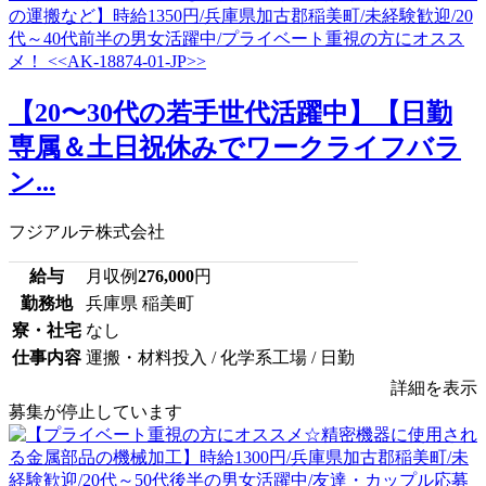
【20〜30代の若手世代活躍中】【日勤
専属＆土日祝休みでワークライフバラ
ン...
フジアルテ株式会社
給与
月収例
276,000
円
勤務地
兵庫県 稲美町
寮・社宅
なし
仕事内容
運搬・材料投入 / 化学系工場 / 日勤
詳細を表示
募集が停止しています