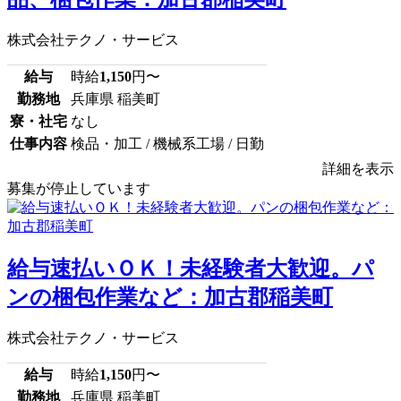
株式会社テクノ・サービス
給与
時給
1,150
円〜
勤務地
兵庫県 稲美町
寮・社宅
なし
仕事内容
検品・加工 / 機械系工場 / 日勤
詳細を表示
募集が停止しています
給与速払いＯＫ！未経験者大歓迎。パ
ンの梱包作業など：加古郡稲美町
株式会社テクノ・サービス
給与
時給
1,150
円〜
勤務地
兵庫県 稲美町