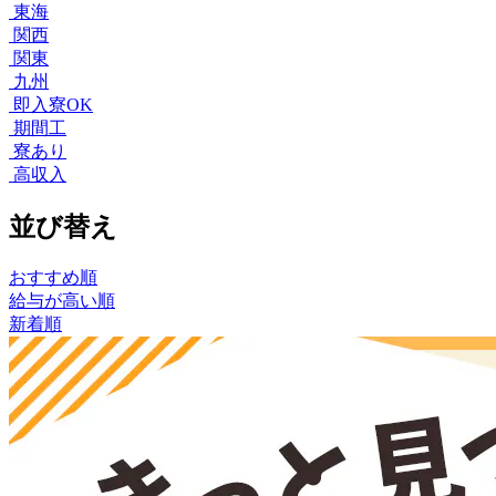
東海
関西
関東
九州
即入寮OK
期間工
寮あり
高収入
並び替え
おすすめ順
給与が高い順
新着順