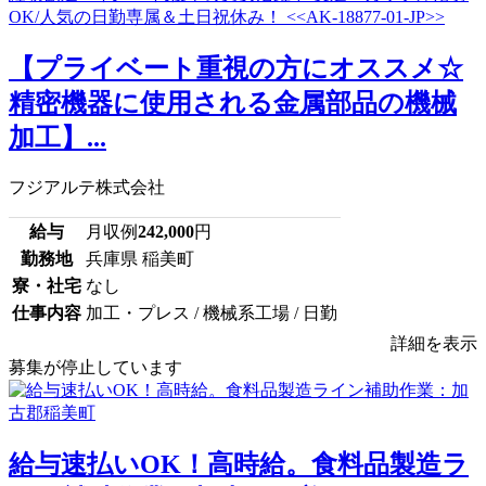
【プライベート重視の方にオススメ☆
精密機器に使用される金属部品の機械
加工】...
フジアルテ株式会社
給与
月収例
242,000
円
勤務地
兵庫県 稲美町
寮・社宅
なし
仕事内容
加工・プレス / 機械系工場 / 日勤
詳細を表示
募集が停止しています
給与速払いOK！高時給。食料品製造ラ