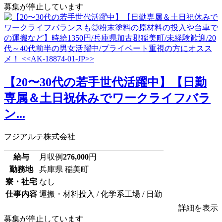
募集が停止しています
【20〜30代の若手世代活躍中】【日勤
専属＆土日祝休みでワークライフバラ
ン...
フジアルテ株式会社
給与
月収例
276,000
円
勤務地
兵庫県 稲美町
寮・社宅
なし
仕事内容
運搬・材料投入 / 化学系工場 / 日勤
詳細を表示
募集が停止しています