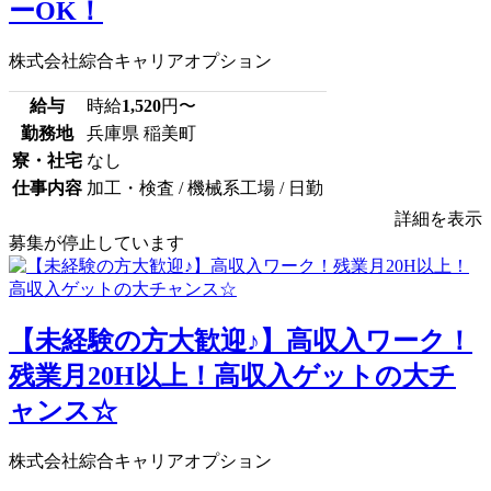
ーOK！
株式会社綜合キャリアオプション
給与
時給
1,520
円〜
勤務地
兵庫県 稲美町
寮・社宅
なし
仕事内容
加工・検査 / 機械系工場 / 日勤
詳細を表示
募集が停止しています
【未経験の方大歓迎♪】高収入ワーク！
残業月20H以上！高収入ゲットの大チ
ャンス☆
株式会社綜合キャリアオプション