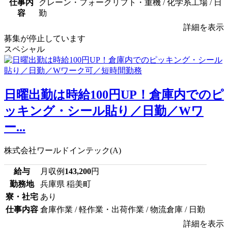
仕事内
クレーン・フォークリフト・重機 / 化学系工場 / 日
容
勤
詳細を表示
募集が停止しています
スペシャル
日曜出勤は時給100円UP！倉庫内でのピ
ッキング・シール貼り／日勤／Wワ
ー...
株式会社ワールドインテック(A)
給与
月収例
143,200
円
勤務地
兵庫県 稲美町
寮・社宅
あり
仕事内容
倉庫作業 / 軽作業・出荷作業 / 物流倉庫 / 日勤
詳細を表示