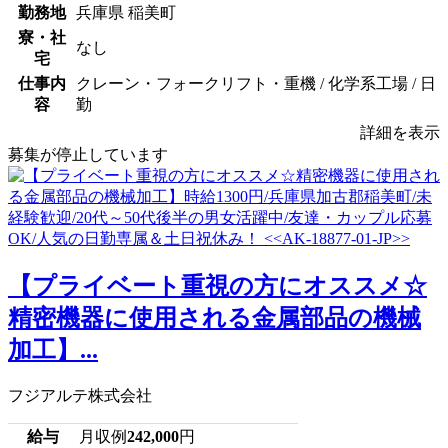
勤務地
兵庫県 稲美町
寮・社
なし
宅
仕事内
クレーン・フォークリフト・重機 / 化学系工場 / 日
容
勤
詳細を表示
募集が停止しています
【プライベート重視の方にオススメ☆
精密機器に使用される金属部品の機械
加工】...
フジアルテ株式会社
給与
月収例
242,000
円