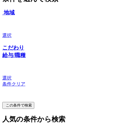
地域
選択
こだわり
給与/職種
選択
条件クリア
この条件で検索
人気の条件から検索