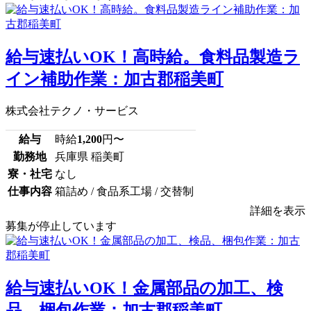
給与速払いOK！高時給。食料品製造ラ
イン補助作業：加古郡稲美町
株式会社テクノ・サービス
給与
時給
1,200
円〜
勤務地
兵庫県 稲美町
寮・社宅
なし
仕事内容
箱詰め / 食品系工場 / 交替制
詳細を表示
募集が停止しています
給与速払いOK！金属部品の加工、検
品、梱包作業：加古郡稲美町