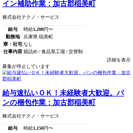
イン補助作業：加古郡稲美町
株式会社テクノ・サービス
給与
時給
1,200
円〜
勤務地
兵庫県 稲美町
寮・社宅
なし
仕事内容
箱詰め / 食品系工場 / 交替制
詳細を表示
募集が停止しています
給与速払いＯＫ！未経験者大歓迎。パ
ンの梱包作業：加古郡稲美町
株式会社テクノ・サービス
給与
時給
1,150
円〜