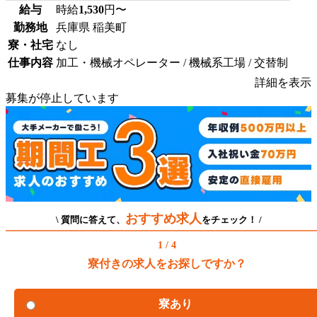
給与
時給
1,530
円〜
勤務地
兵庫県 稲美町
寮・社宅
なし
仕事内容
加工・機械オペレーター / 機械系工場 / 交替制
詳細を表示
募集が停止しています
おすすめ求人
\ 質問に答えて、
をチェック！ /
1 / 4
寮付きの求人をお探しですか？
寮あり