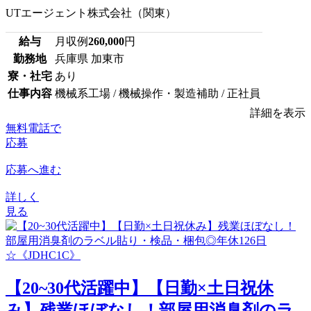
UTエージェント株式会社（関東）
給与
月収例
260,000
円
勤務地
兵庫県 加東市
寮・社宅
あり
仕事内容
機械系工場 / 機械操作・製造補助 / 正社員
詳細を表示
無料電話で
応募
応募へ進む
詳しく
見る
【20~30代活躍中】【日勤×土日祝休
み】残業ほぼなし！部屋用消臭剤のラ