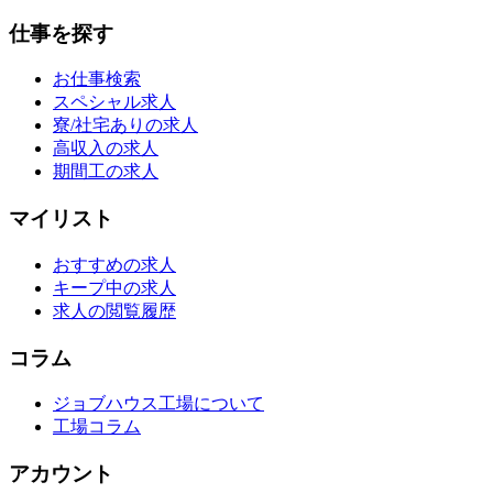
仕事を探す
お仕事検索
スペシャル求人
寮/社宅ありの求人
高収入の求人
期間工の求人
マイリスト
おすすめの求人
キープ中の求人
求人の閲覧履歴
コラム
ジョブハウス工場について
工場コラム
アカウント