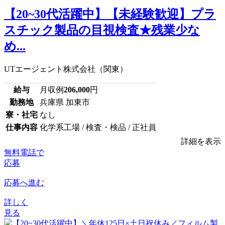
【20~30代活躍中】【未経験歓迎】プラ
スチック製品の目視検査★残業少な
め...
UTエージェント株式会社（関東）
給与
月収例
206,000
円
勤務地
兵庫県 加東市
寮・社宅
なし
仕事内容
化学系工場 / 検査・検品 / 正社員
詳細を表示
無料電話で
応募
応募へ進む
詳しく
見る