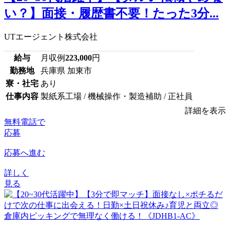
い？】面接・履歴書不要！たった3分...
UTエージェント株式会社
給与
月収例
223,000
円
勤務地
兵庫県 加東市
寮・社宅
あり
仕事内容
製紙系工場 / 機械操作・製造補助 / 正社員
詳細を表示
無料電話で
応募
応募へ進む
詳しく
見る