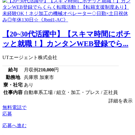
【20~30代活躍中】【スキマ時間にポチ
ッと就職！】カンタンWEB登録でら...
UTエージェント株式会社
給与
月収例
210,000
円
勤務地
兵庫県 加東市
寮・社宅
あり
仕事内容
自動車系工場 / 組立・加工・プレス / 正社員
詳細を表示
無料電話で
応募
応募へ進む