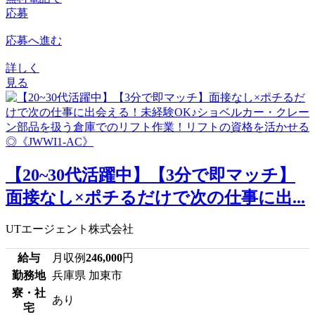
応募
応募へ進む
詳しく
見る
【20~30代活躍中】【3分で即マッチ】
面接なし×ポチるだけで次の仕事に出...
UTエージェント株式会社
給与
月収例
246,000
円
勤務地
兵庫県 加東市
寮・社
あり
宅