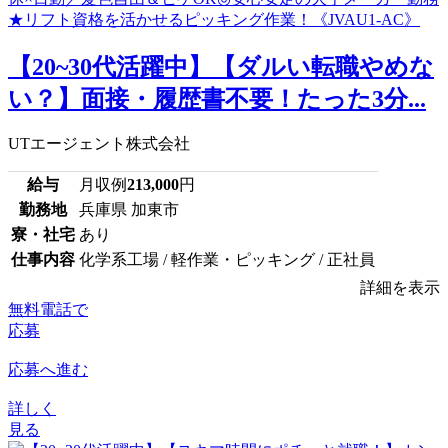
【20~30代活躍中】【ダルい転職やめな
い？】面接・履歴書不要！たった3分...
UTエージェント株式会社
給与
月収例
213,000
円
勤務地
兵庫県 加東市
寮・社宅
あり
仕事内容
化学系工場 / 軽作業・ピッキング / 正社員
詳細を表示
無料電話で
応募
応募へ進む
詳しく
見る