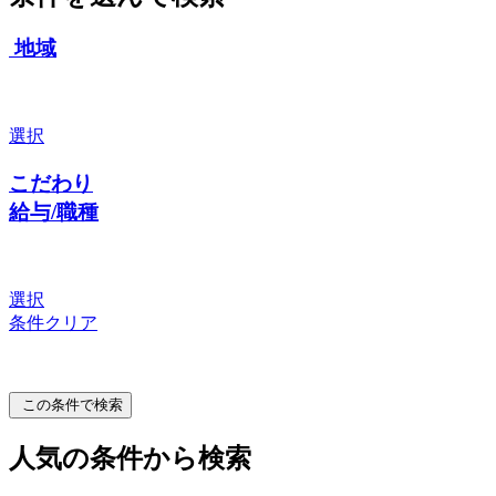
地域
選択
こだわり
給与/職種
選択
条件クリア
この条件で検索
人気の条件から検索