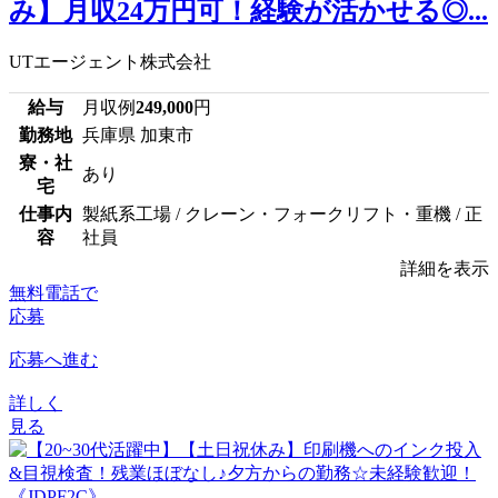
み】月収24万円可！経験が活かせる◎...
UTエージェント株式会社
給与
月収例
249,000
円
勤務地
兵庫県 加東市
寮・社
あり
宅
仕事内
製紙系工場 / クレーン・フォークリフト・重機 / 正
容
社員
詳細を表示
無料電話で
応募
応募へ進む
詳しく
見る