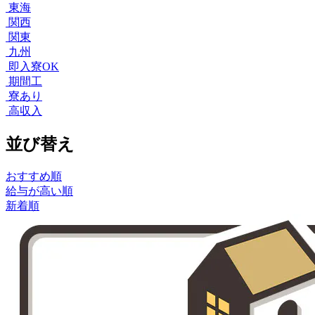
東海
関西
関東
九州
即入寮OK
期間工
寮あり
高収入
並び替え
おすすめ順
給与が高い順
新着順