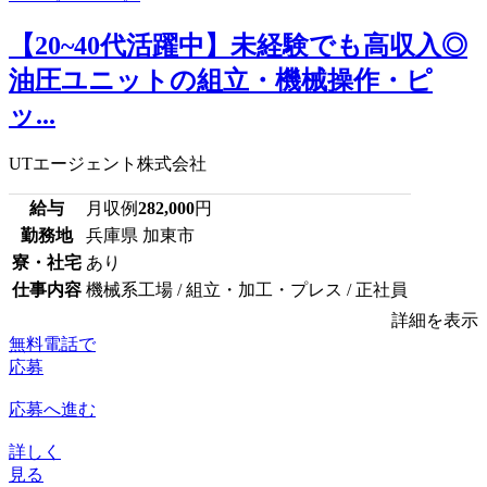
【20~40代活躍中】未経験でも高収入◎
油圧ユニットの組立・機械操作・ピ
ッ...
UTエージェント株式会社
給与
月収例
282,000
円
勤務地
兵庫県 加東市
寮・社宅
あり
仕事内容
機械系工場 / 組立・加工・プレス / 正社員
詳細を表示
無料電話で
応募
応募へ進む
詳しく
見る