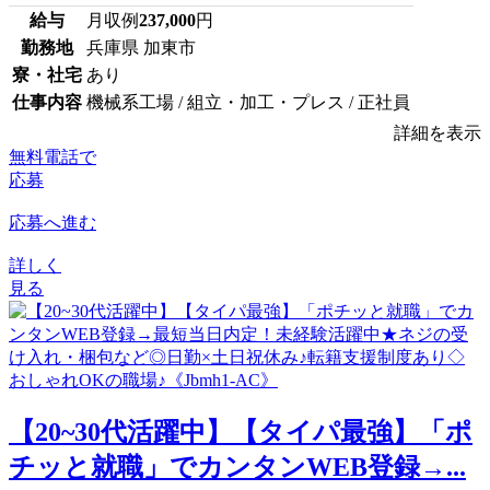
給与
月収例
237,000
円
勤務地
兵庫県 加東市
寮・社宅
あり
仕事内容
機械系工場 / 組立・加工・プレス / 正社員
詳細を表示
無料電話で
応募
応募へ進む
詳しく
見る
【20~30代活躍中】【タイパ最強】「ポ
チッと就職」でカンタンWEB登録→...