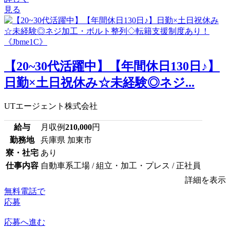
見る
【20~30代活躍中】【年間休日130日♪】
日勤×土日祝休み☆未経験◎ネジ...
UTエージェント株式会社
給与
月収例
210,000
円
勤務地
兵庫県 加東市
寮・社宅
あり
仕事内容
自動車系工場 / 組立・加工・プレス / 正社員
詳細を表示
無料電話で
応募
応募へ進む