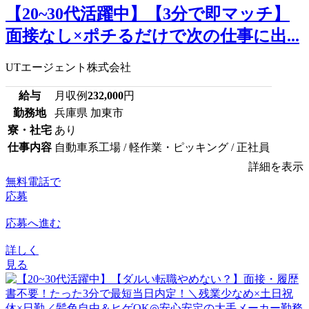
【20~30代活躍中】【3分で即マッチ】
面接なし×ポチるだけで次の仕事に出...
UTエージェント株式会社
給与
月収例
232,000
円
勤務地
兵庫県 加東市
寮・社宅
あり
仕事内容
自動車系工場 / 軽作業・ピッキング / 正社員
詳細を表示
無料電話で
応募
応募へ進む
詳しく
見る