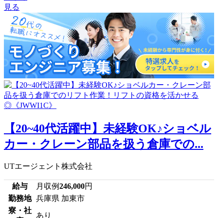
見る
【20~40代活躍中】未経験OK♪ショベル
カー・クレーン部品を扱う倉庫での...
UTエージェント株式会社
給与
月収例
246,000
円
勤務地
兵庫県 加東市
寮・社
あり