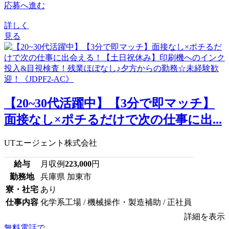
応募へ進む
詳しく
見る
【20~30代活躍中】【3分で即マッチ】
面接なし×ポチるだけで次の仕事に出...
UTエージェント株式会社
給与
月収例
223,000
円
勤務地
兵庫県 加東市
寮・社宅
あり
仕事内容
化学系工場 / 機械操作・製造補助 / 正社員
詳細を表示
無料電話で