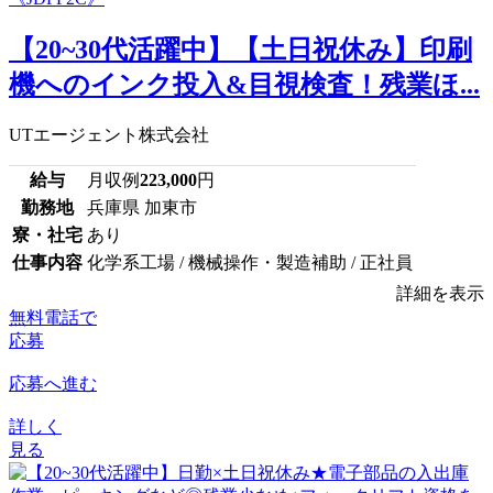
【20~30代活躍中】【土日祝休み】印刷
機へのインク投入&目視検査！残業ほ...
UTエージェント株式会社
給与
月収例
223,000
円
勤務地
兵庫県 加東市
寮・社宅
あり
仕事内容
化学系工場 / 機械操作・製造補助 / 正社員
詳細を表示
無料電話で
応募
応募へ進む
詳しく
見る