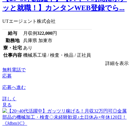
ッと就職！】カンタンWEB登録でら...
UTエージェント株式会社
給与
月収例
322,000
円
勤務地
兵庫県 加東市
寮・社宅
あり
仕事内容
機械系工場 / 検査・検品 / 正社員
詳細を表示
無料電話で
応募
応募へ進む
詳しく
見る