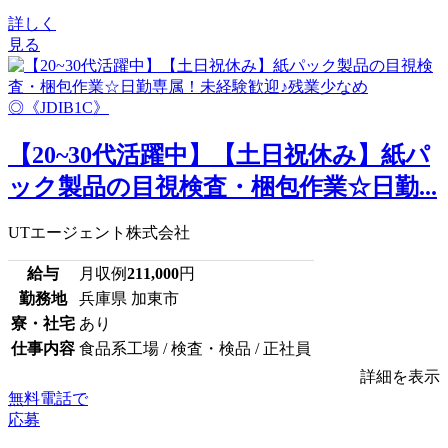
詳しく
見る
【20~30代活躍中】【土日祝休み】紙パ
ック製品の目視検査・梱包作業☆日勤...
UTエージェント株式会社
給与
月収例
211,000
円
勤務地
兵庫県 加東市
寮・社宅
あり
仕事内容
食品系工場 / 検査・検品 / 正社員
詳細を表示
無料電話で
応募