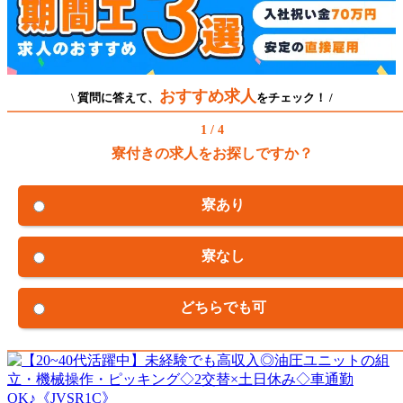
おすすめ求人
\ 質問に答えて、
をチェック！ /
1 / 4
寮付きの求人をお探しですか？
寮あり
寮なし
どちらでも可