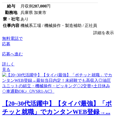
給与
月収例
287,000
円
勤務地
兵庫県 加東市
寮・社宅
あり
仕事内容
機械系工場 / 機械操作・製造補助 / 正社員
詳細を表示
無料電話で
応募
応募へ進む
詳しく
見る
【20~30代活躍中】【タイパ最強】「ポ
チッと就職」でカンタンWEB登録→...