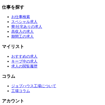
仕事を探す
お仕事検索
スペシャル求人
寮/社宅ありの求人
高収入の求人
期間工の求人
マイリスト
おすすめの求人
キープ中の求人
求人の閲覧履歴
コラム
ジョブハウス工場について
工場コラム
アカウント