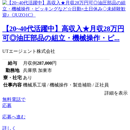
【20~40代活躍中】高収入★月収28万円
可◎油圧部品の組立・機械操作・ピ...
UTエージェント株式会社
給与
月収例
287,000
円
勤務地
兵庫県 加東市
寮・社宅
あり
仕事内容
機械系工場 / 機械操作・製造補助 / 正社員
詳細を表示
無料電話で
応募
応募へ進む
詳しく