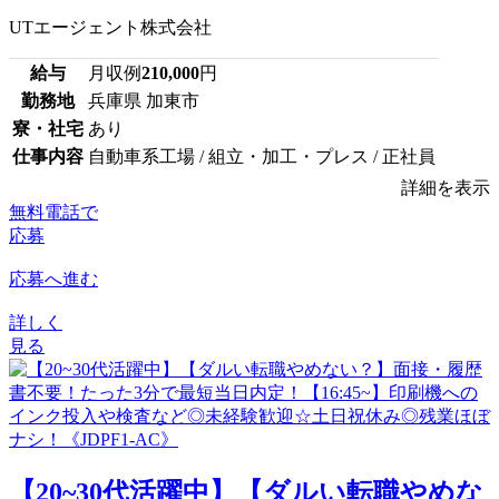
UTエージェント株式会社
給与
月収例
210,000
円
勤務地
兵庫県 加東市
寮・社宅
あり
仕事内容
自動車系工場 / 組立・加工・プレス / 正社員
詳細を表示
無料電話で
応募
応募へ進む
詳しく
見る
【20~30代活躍中】【ダルい転職やめな