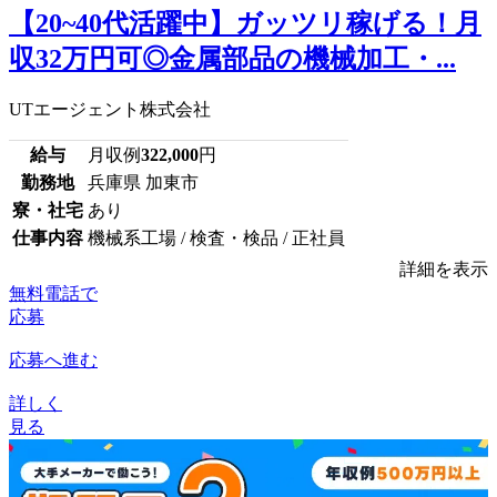
【20~40代活躍中】ガッツリ稼げる！月
収32万円可◎金属部品の機械加工・...
UTエージェント株式会社
給与
月収例
322,000
円
勤務地
兵庫県 加東市
寮・社宅
あり
仕事内容
機械系工場 / 検査・検品 / 正社員
詳細を表示
無料電話で
応募
応募へ進む
詳しく
見る