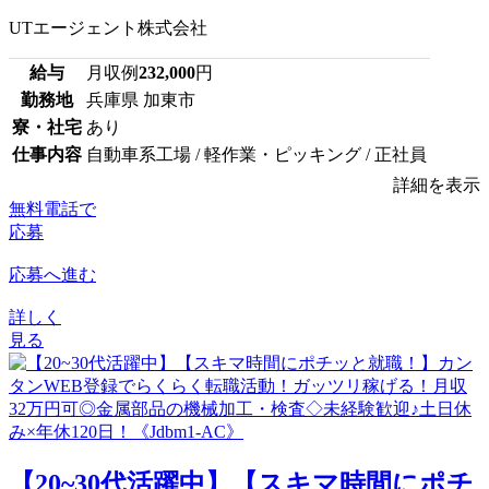
UTエージェント株式会社
給与
月収例
232,000
円
勤務地
兵庫県 加東市
寮・社宅
あり
仕事内容
自動車系工場 / 軽作業・ピッキング / 正社員
詳細を表示
無料電話で
応募
応募へ進む
詳しく
見る
【20~30代活躍中】【スキマ時間にポチ