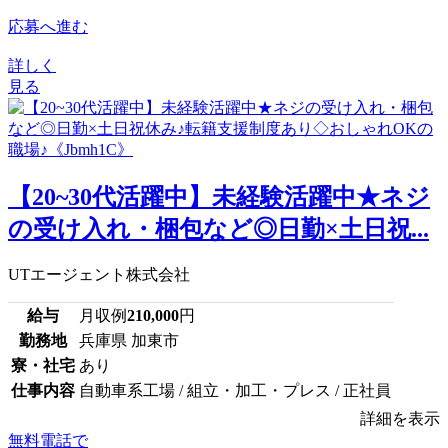
応募へ進む
詳しく
見る
【20~30代活躍中】未経験活躍中★ネジ
の受け入れ・梱包など◎日勤×土日祝...
UTエージェント株式会社
給与
月収例
210,000
円
勤務地
兵庫県 加東市
寮・社宅
あり
仕事内容
自動車系工場 / 組立・加工・プレス / 正社員
詳細を表示
無料電話で