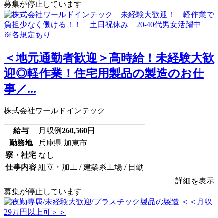
募集が停止しています
＜地元通勤者歓迎＞高時給！未経験大歓
迎◎軽作業！住宅用製品の製造のお仕
事／...
株式会社ワールドインテック
給与
月収例
260,560
円
勤務地
兵庫県 加東市
寮・社宅
なし
仕事内容
組立・加工 / 建築系工場 / 日勤
詳細を表示
募集が停止しています