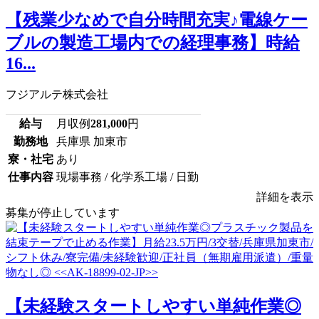
【残業少なめで自分時間充実♪電線ケー
ブルの製造工場内での経理事務】時給
16...
フジアルテ株式会社
給与
月収例
281,000
円
勤務地
兵庫県 加東市
寮・社宅
あり
仕事内容
現場事務 / 化学系工場 / 日勤
詳細を表示
募集が停止しています
【未経験スタートしやすい単純作業◎