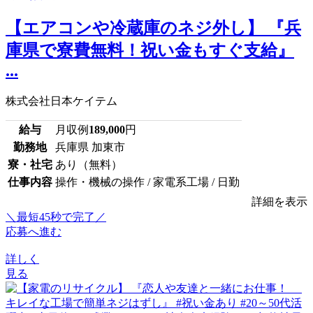
【エアコンや冷蔵庫のネジ外し】 『兵
庫県で寮費無料！祝い金もすぐ支給』
...
株式会社日本ケイテム
給与
月収例
189,000
円
勤務地
兵庫県 加東市
寮・社宅
あり（無料）
仕事内容
操作・機械の操作 / 家電系工場 / 日勤
詳細を表示
＼最短45秒で完了／
応募へ進む
詳しく
見る