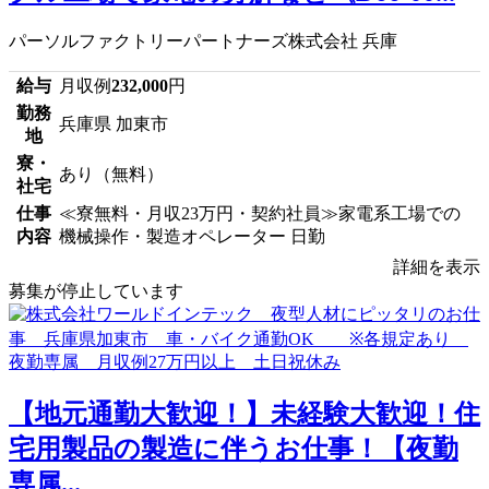
パーソルファクトリーパートナーズ株式会社 兵庫
給与
月収例
232,000
円
勤務
兵庫県 加東市
地
寮・
あり（無料）
社宅
仕事
≪寮無料・月収23万円・契約社員≫家電系工場での
内容
機械操作・製造オペレーター 日勤
詳細を表示
募集が停止しています
【地元通勤大歓迎！】未経験大歓迎！住
宅用製品の製造に伴うお仕事！【夜勤
専属...