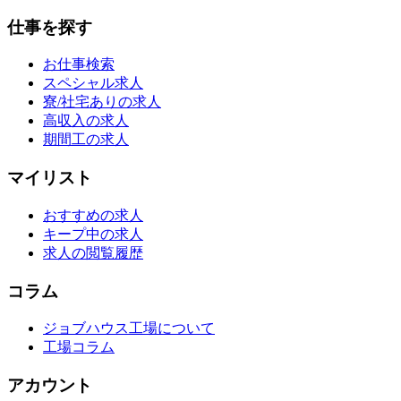
仕事を探す
お仕事検索
スペシャル求人
寮/社宅ありの求人
高収入の求人
期間工の求人
マイリスト
おすすめの求人
キープ中の求人
求人の閲覧履歴
コラム
ジョブハウス工場について
工場コラム
アカウント