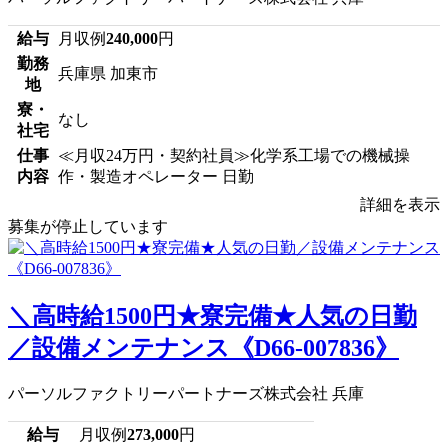
給与
月収例
240,000
円
勤務
兵庫県 加東市
地
寮・
なし
社宅
仕事
≪月収24万円・契約社員≫化学系工場での機械操
内容
作・製造オペレーター 日勤
詳細を表示
募集が停止しています
＼高時給1500円★寮完備★人気の日勤
／設備メンテナンス《D66-007836》
パーソルファクトリーパートナーズ株式会社 兵庫
給与
月収例
273,000
円