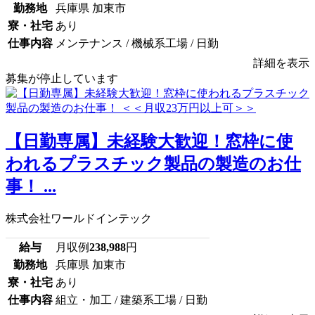
勤務地
兵庫県 加東市
寮・社宅
あり
仕事内容
メンテナンス / 機械系工場 / 日勤
詳細を表示
募集が停止しています
【日勤専属】未経験大歓迎！窓枠に使
われるプラスチック製品の製造のお仕
事！ ...
株式会社ワールドインテック
給与
月収例
238,988
円
勤務地
兵庫県 加東市
寮・社宅
あり
仕事内容
組立・加工 / 建築系工場 / 日勤