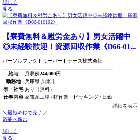
詳しく
見る
【寮費無料＆慰労金あり】男女活躍中
◎未経験歓迎！資源回収作業《D66-01...
パーソルファクトリーパートナーズ株式会社
給与
月収例
244,000
円
勤務地
兵庫県 加東市
寮・社宅
あり（無料）
仕事内容
家電系工場 / 軽作業・ピッキング / 日勤
詳細を表示
＼最短45秒で完了／
応募へ進む
詳しく
見る