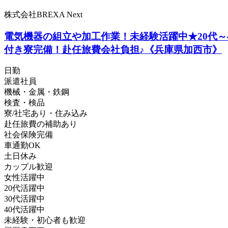
株式会社BREXA Next
電気機器の組立や加工作業！未経験活躍中★20代～
付き寮完備！赴任旅費会社負担♪《兵庫県加西市》
日勤
派遣社員
機械・金属・鉄鋼
検査・検品
寮/社宅あり・住み込み
赴任旅費の補助あり
社会保険完備
車通勤OK
土日休み
カップル歓迎
女性活躍中
20代活躍中
30代活躍中
40代活躍中
未経験・初心者も歓迎