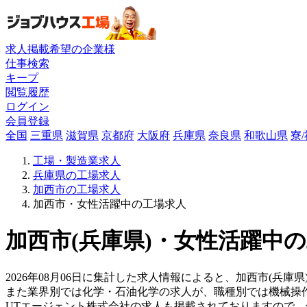
求人掲載希望の企業様
仕事検索
キープ
閲覧履歴
ログイン
会員登録
全国
三重県
滋賀県
京都府
大阪府
兵庫県
奈良県
和歌山県
寮
工場・製造業求人
兵庫県の工場求人
加西市の工場求人
加西市・女性活躍中の工場求人
加西市(兵庫県)・女性活躍中の
2026年08月06日に集計した求人情報によると、加西市(兵庫県
また業界別では化学・石油化学の求人が、職種別では機械操
UTエージェント株式会社の求人も掲載されておりますので