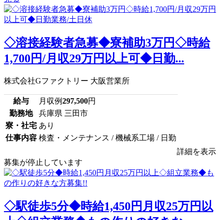
◇溶接経験者急募◆寮補助3万円◇時給
1,700円/月収29万円以上可◆日勤...
株式会社Gファクトリー 大阪営業所
給与
月収例
297,500
円
勤務地
兵庫県 三田市
寮・社宅
あり
仕事内容
検査・メンテナンス / 機械系工場 / 日勤
詳細を表示
募集が停止しています
◇駅徒歩5分◆時給1,450円月収25万円以