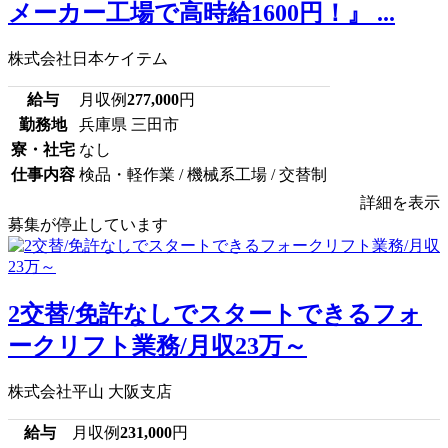
メーカー工場で高時給1600円！』 ...
株式会社日本ケイテム
給与
月収例
277,000
円
勤務地
兵庫県 三田市
寮・社宅
なし
仕事内容
検品・軽作業 / 機械系工場 / 交替制
詳細を表示
募集が停止しています
2交替/免許なしでスタートできるフォ
ークリフト業務/月収23万～
株式会社平山 大阪支店
給与
月収例
231,000
円