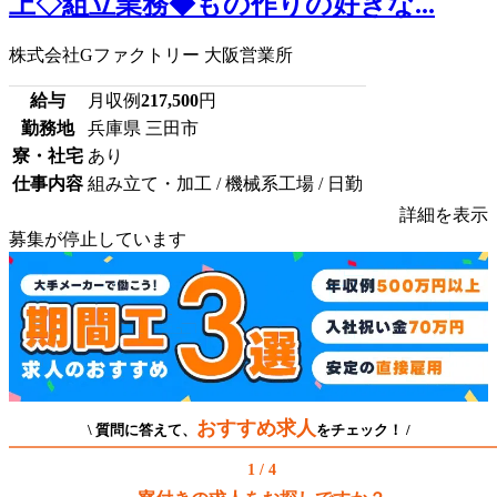
上◇組立業務◆もの作りの好きな...
株式会社Gファクトリー 大阪営業所
給与
月収例
217,500
円
勤務地
兵庫県 三田市
寮・社宅
あり
仕事内容
組み立て・加工 / 機械系工場 / 日勤
詳細を表示
募集が停止しています
おすすめ求人
\ 質問に答えて、
をチェック！ /
1 / 4