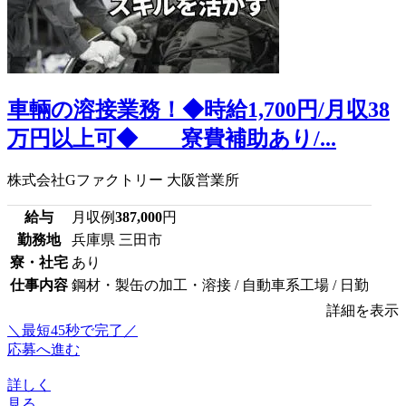
車輛の溶接業務！◆時給1,700円/月収38
万円以上可◆ 寮費補助あり/...
株式会社Gファクトリー 大阪営業所
給与
月収例
387,000
円
勤務地
兵庫県 三田市
寮・社宅
あり
仕事内容
鋼材・製缶の加工・溶接 / 自動車系工場 / 日勤
詳細を表示
＼最短45秒で完了／
応募へ進む
詳しく
見る