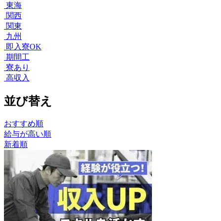
東海
関西
関東
九州
即入寮OK
期間工
寮あり
高収入
並び替え
おすすめ順
給与が高い順
新着順