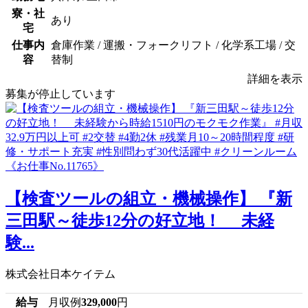
寮・社
あり
宅
仕事内
倉庫作業 / 運搬・フォークリフト / 化学系工場 / 交
容
替制
詳細を表示
募集が停止しています
【検査ツールの組立・機械操作】 『新
三田駅～徒歩12分の好立地！ 未経
験...
株式会社日本ケイテム
給与
月収例
329,000
円