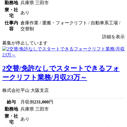
勤務地
兵庫県 三田市
寮・社
あり
宅
仕事内
倉庫作業 / 運搬・フォークリフト / 自動車系工場 /
容
交替制
詳細を表示
募集が停止しています
2交替/免許なしでスタートできるフォ
ークリフト業務/月収23万～
株式会社平山 大阪支店
給与
月収例
231,000
円
勤務地
兵庫県 三田市
寮・社
あり
宅