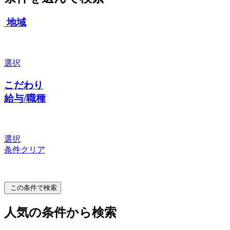
地域
選択
こだわり
給与/職種
選択
条件クリア
この条件で検索
人気の条件から検索