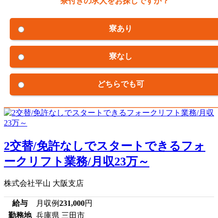
寮付きの求人をお探しですか？
寮あり
寮なし
どちらでも可
2交替/免許なしでスタートできるフォ
ークリフト業務/月収23万～
株式会社平山 大阪支店
給与
月収例
231,000
円
勤務地
兵庫県 三田市