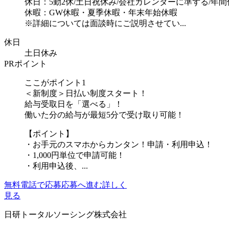
休日：5勤2休/土日祝休み/会社カレンダーに準ずる/年間休
休暇：GW休暇・夏季休暇・年末年始休暇
※詳細については面談時にご説明させてい...
休日
土日休み
PRポイント
ここがポイント1
＜新制度＞日払い制度スタート！
給与受取日を「選べる」！
働いた分の給与が最短5分で受け取り可能！
【ポイント】
・お手元のスマホからカンタン！申請・利用申込！
・1,000円単位で申請可能！
・利用申込後、...
無料電話で応募
応募へ進む
詳しく
見る
日研トータルソーシング株式会社