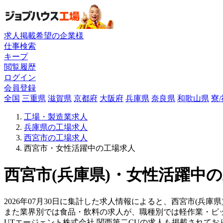
求人掲載希望の企業様
仕事検索
キープ
閲覧履歴
ログイン
会員登録
全国
三重県
滋賀県
京都府
大阪府
兵庫県
奈良県
和歌山県
寮
工場・製造業求人
兵庫県の工場求人
西宮市の工場求人
西宮市・女性活躍中の工場求人
西宮市(兵庫県)・女性活躍中の
2026年07月30日に集計した求人情報によると、西宮市(兵庫県
また業界別では食品・飲料の求人が、職種別では軽作業・ピ
UTエージェント株式会社 関西第二CUの求人も掲載されて