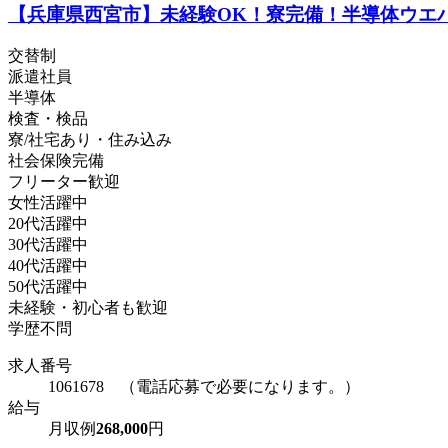
【兵庫県西宮市】未経験OK！寮完備！半導体ウエハの洗
交替制
派遣社員
半導体
検査・検品
寮/社宅あり・住み込み
社会保険完備
フリーター歓迎
女性活躍中
20代活躍中
30代活躍中
40代活躍中
50代活躍中
未経験・初心者も歓迎
学歴不問
求人番号
1061678 （電話応募で必要になります。）
給与
月収例
268,000
円