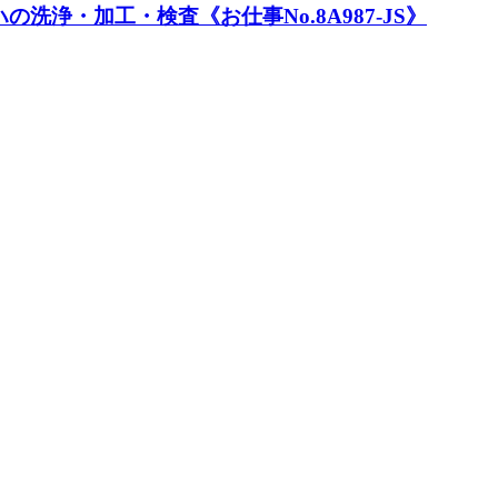
浄・加工・検査《お仕事No.8A987-JS》