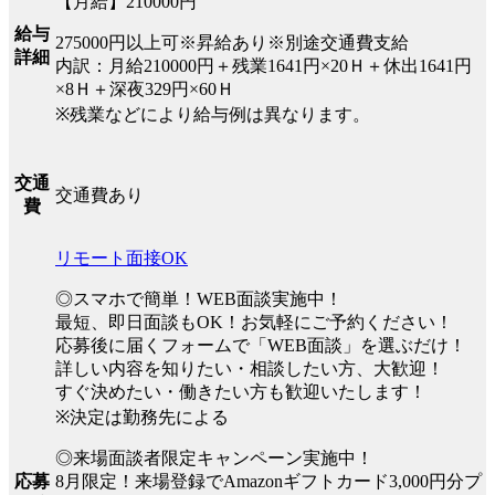
【月給】210000円
給与
275000円以上可※昇給あり※別途交通費支給
詳細
内訳：月給210000円＋残業1641円×20Ｈ＋休出1641円
×8Ｈ＋深夜329円×60Ｈ
※残業などにより給与例は異なります。
交通
交通費あり
費
リモート面接OK
◎スマホで簡単！WEB面談実施中！
最短、即日面談もOK！お気軽にご予約ください！
応募後に届くフォームで「WEB面談」を選ぶだけ！
詳しい内容を知りたい・相談したい方、大歓迎！
すぐ決めたい・働きたい方も歓迎いたします！
※決定は勤務先による
◎来場面談者限定キャンペーン実施中！
8月限定！来場登録でAmazonギフトカード3,000円分プ
応募