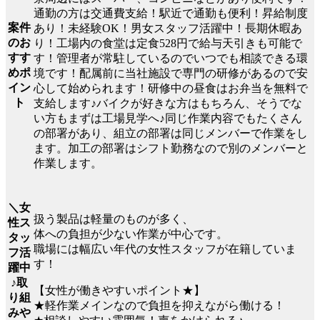
通勤の方は交通費支給！駅近で通勤も便利！昇給制度
案件
あり！未経験OK！男女スタッフ活躍中！長期休暇あ
のお
り！工場内の食堂は定食528円で給与天引きも可能で
すす
す！管理者が常駐しているのでいつでも相談できる環
めポ
境です！配属前に当社施設で専門の研修があるので安
イン
心して始められます！研修中の昼食はお弁当を無料で
ト
支給します♪バイクが好きな方はもちろん、そうでな
い方もまずは工場見学へ♪同じ作業内容でもたくさん
の部署があり、組立の部署は同じメンバーで作業をし
ます。加工の部署はシフト勤務なので別のメンバーと
作業します。
＼女
扱う製品は軽量のものが多く、
性ス
体への負担が少ない作業が中心です。
タッ
職場には幅広い年代の女性スタッフが在籍していま
フ活
す！
躍中
♪取
【女性が働きやすいポイント★】
り組
★軽作業メインなので負担を抑えながら働ける！
みや