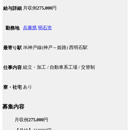
月収例
275,000
円
給与詳細
兵庫県
明石市
勤務地
JR神戸線(神戸～姫路) 西明石駅
最寄り駅
組立・加工 / 自動車系工場 / 交替制
仕事内容
あり
寮・社宅
募集内容
月収例
275,000
円