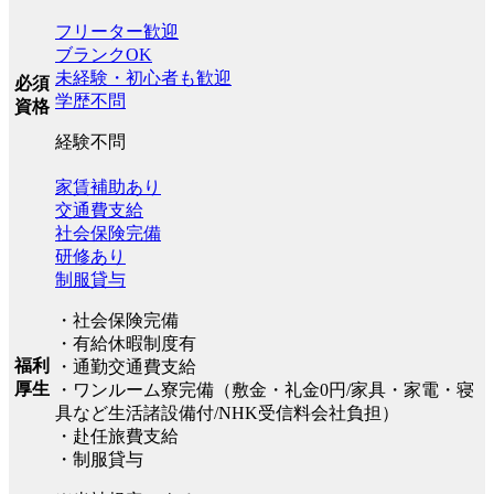
フリーター歓迎
ブランクOK
未経験・初心者も歓迎
必須
学歴不問
資格
経験不問
家賃補助あり
交通費支給
社会保険完備
研修あり
制服貸与
・社会保険完備
・有給休暇制度有
福利
・通勤交通費支給
厚生
・ワンルーム寮完備（敷金・礼金0円/家具・家電・寝
具など生活諸設備付/NHK受信料会社負担）
・赴任旅費支給
・制服貸与