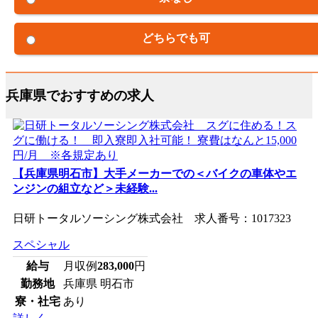
どちらでも可
兵庫県でおすすめの求人
【兵庫県明石市】大手メーカーでの＜バイクの車体やエ
ンジンの組立など＞未経験...
日研トータルソーシング株式会社 求人番号：1017323
スペシャル
給与
月収例
283,000
円
勤務地
兵庫県 明石市
寮・社宅
あり