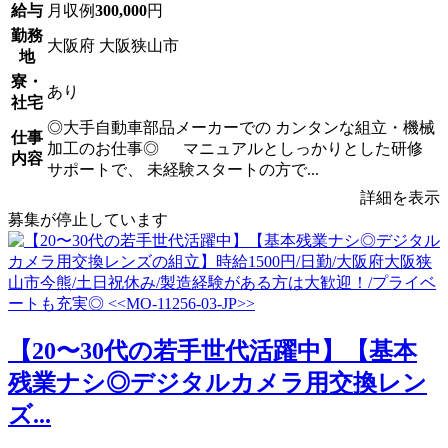
給与
月収例
300,000
円
勤務
大阪府 大阪狭山市
地
寮・
あり
社宅
◎大手自動車部品メーカーでの カンタンな組立・機械
仕事
加工のお仕事◎ マニュアルとしっかりとした研修
内容
サポートで、 未経験スタートの方で...
詳細を表示
募集が停止しています
【20〜30代の若手世代活躍中】【基本
残業ナシ◎デジタルカメラ用交換レン
ズ...