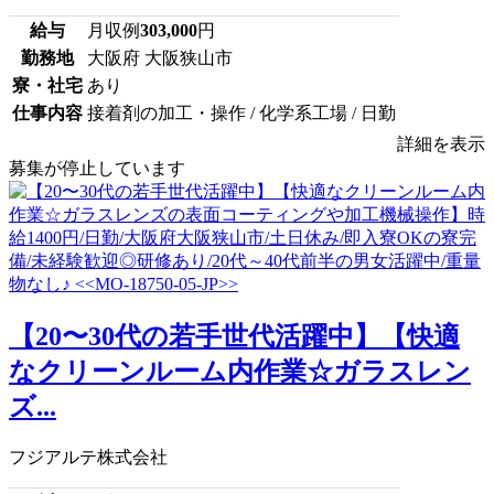
給与
月収例
303,000
円
勤務地
大阪府 大阪狭山市
寮・社宅
あり
仕事内容
接着剤の加工・操作 / 化学系工場 / 日勤
詳細を表示
募集が停止しています
【20〜30代の若手世代活躍中】【快適
なクリーンルーム内作業☆ガラスレン
ズ...
フジアルテ株式会社