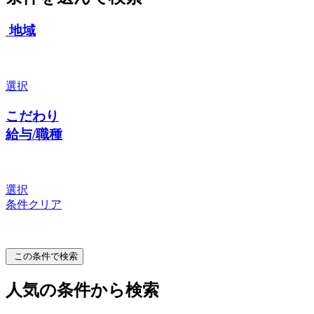
地域
選択
こだわり
給与/職種
選択
条件クリア
この条件で検索
人気の条件から検索