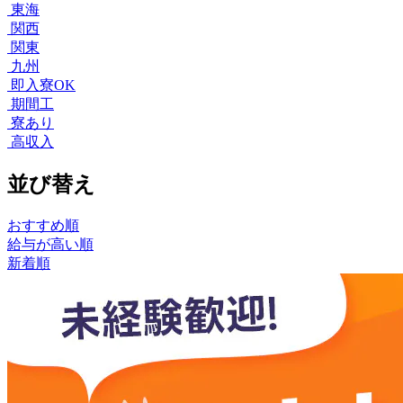
東海
関西
関東
九州
即入寮OK
期間工
寮あり
高収入
並び替え
おすすめ順
給与が高い順
新着順