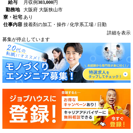
給与
月収例
303,000
円
勤務地
大阪府 大阪狭山市
寮・社宅
あり
仕事内容
接着剤の加工・操作 / 化学系工場 / 日勤
詳細を表示
募集が停止しています