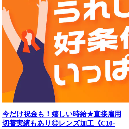
今だけ祝金も！嬉しい時給★直接雇用
切替実績もあり◎レンズ加工《C10-