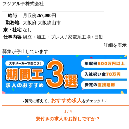
フジアルテ株式会社
給与
月収例
267,000
円
勤務地
大阪府 大阪狭山市
寮・社宅
なし
仕事内容
組立・加工・プレス / 家電系工場 / 日勤
詳細を表示
募集が停止しています
おすすめ求人
\ 質問に答えて、
をチェック！ /
1 / 4
寮付きの求人をお探しですか？