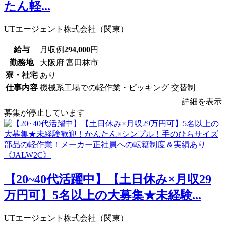
たん軽...
UTエージェント株式会社（関東）
給与
月収例
294,000
円
勤務地
大阪府 富田林市
寮・社宅
あり
仕事内容
機械系工場での軽作業・ピッキング 交替制
詳細を表示
募集が停止しています
【20~40代活躍中】【土日休み×月収29
万円可】5名以上の大募集★未経験...
UTエージェント株式会社（関東）