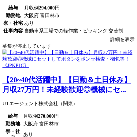
給与
月収例
294,000
円
勤務地
大阪府 富田林市
寮・社宅
あり
仕事内容
自動車系工場での軽作業・ピッキング 交替制
詳細を表示
募集が停止しています
【20~40代活躍中】【日勤＆土日休み】
月収27万円！未経験歓迎◎機械にセ...
UTエージェント株式会社（関東）
給与
月収例
270,000
円
勤務地
大阪府 富田林市
寮・社
あり