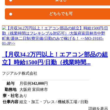
どちらでも可
【月収34.2万円以上！エアコン部品の組
立】時給1500円/日勤（残業時間...
フジアルテ株式会社
給与
月収例
342,000
円
勤務地
大阪府 富田林市
寮・社宅
あり
仕事内容
組立・加工・プレス / 機械系工場 / 日勤
詳細を表示