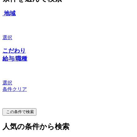
地域
選択
こだわり
給与/職種
選択
条件クリア
この条件で検索
人気の条件から検索