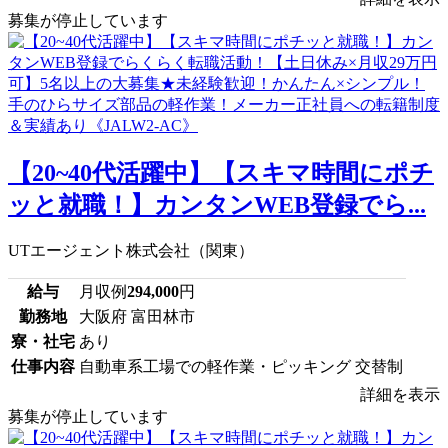
募集が停止しています
【20~40代活躍中】【スキマ時間にポチ
ッと就職！】カンタンWEB登録でら...
UTエージェント株式会社（関東）
給与
月収例
294,000
円
勤務地
大阪府 富田林市
寮・社宅
あり
仕事内容
自動車系工場での軽作業・ピッキング 交替制
詳細を表示
募集が停止しています