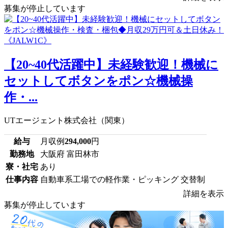
募集が停止しています
【20~40代活躍中】未経験歓迎！機械に
セットしてボタンをポン☆機械操
作・...
UTエージェント株式会社（関東）
給与
月収例
294,000
円
勤務地
大阪府 富田林市
寮・社宅
あり
仕事内容
自動車系工場での軽作業・ピッキング 交替制
詳細を表示
募集が停止しています