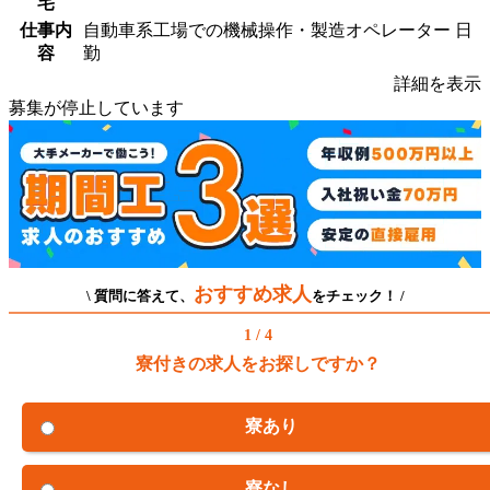
宅
仕事内
自動車系工場での機械操作・製造オペレーター 日
容
勤
詳細を表示
募集が停止しています
おすすめ求人
\ 質問に答えて、
をチェック！ /
1 / 4
寮付きの求人をお探しですか？
寮あり
寮なし