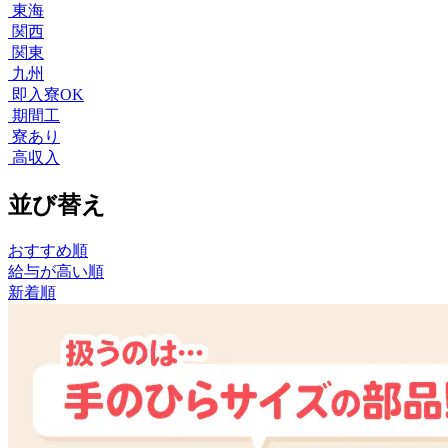
東海
関西
関東
九州
即入寮OK
期間工
寮あり
高収入
並び替え
おすすめ順
給与が高い順
新着順