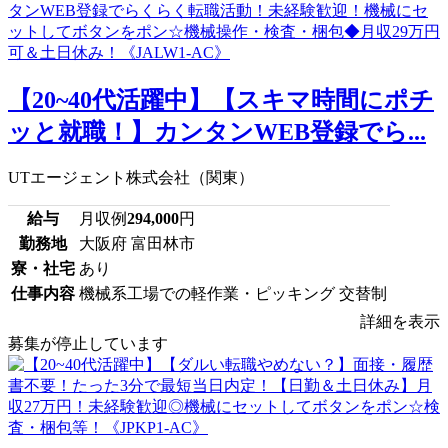
【20~40代活躍中】【スキマ時間にポチ
ッと就職！】カンタンWEB登録でら...
UTエージェント株式会社（関東）
給与
月収例
294,000
円
勤務地
大阪府 富田林市
寮・社宅
あり
仕事内容
機械系工場での軽作業・ピッキング 交替制
詳細を表示
募集が停止しています