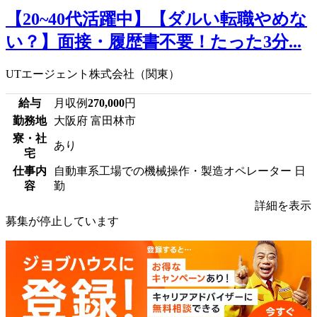
【20~40代活躍中】【ダルい転職やめな
い？】面接・履歴書不要！たった3分...
UTエージェント株式会社（関東）
給与
月収例
270,000
円
勤務地
大阪府 富田林市
寮・社
あり
宅
仕事内
自動車系工場での機械操作・製造オペレーター 日
容
勤
詳細を表示
募集が停止しています