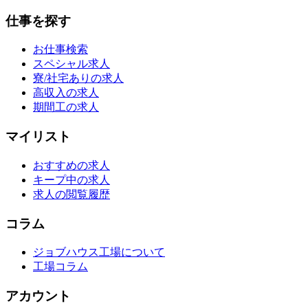
仕事を探す
お仕事検索
スペシャル求人
寮/社宅ありの求人
高収入の求人
期間工の求人
マイリスト
おすすめの求人
キープ中の求人
求人の閲覧履歴
コラム
ジョブハウス工場について
工場コラム
アカウント