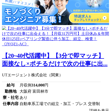
【20~40代活躍中】【3分で即マッチ】
面接なし×ポチるだけで次の仕事に出...
UTエージェント株式会社（関東）
給与
月収例
314,000
円
勤務地
大阪府 富田林市
寮・社宅
あり
仕事内容
自動車系工場での組立・加工・プレス 交替制
詳細を表示