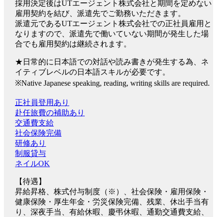
採用決定後はUTエージェント株式会社と期間を定めない
雇用契約を結び、派遣先でご勤務いただきます。
派遣元であるUTエージェント株式会社での正社員雇用と
なりますので、派遣先で働いていない期間が発生した場
合でも雇用契約は継続されます。
★日常的に日本語での対話や読み書きが発生する為、ネ
イティブレベルの日本語スキルが必要です。
※Native Japanese speaking, reading, writing skills are required.
正社員登用あり
赴任旅費の補助あり
交通費支給
社会保険完備
研修あり
制服貸与
ネイルOK
【待遇】
昇給昇格、株式付与制度（※）、社会保険・雇用保険・
健康保険・厚生年金・労災保険完備、残業、休出手当有
り、深夜手当、有給休暇、慶弔休暇、通勤交通費支給、