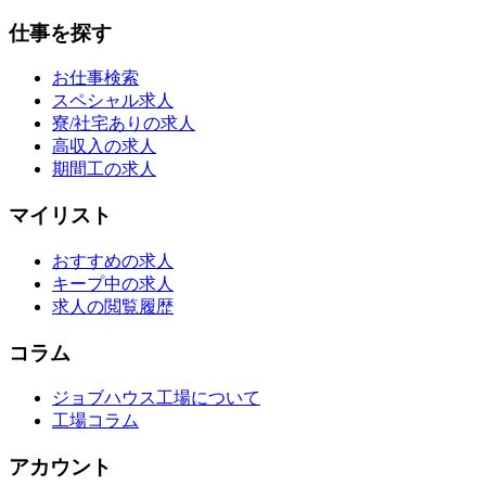
仕事を探す
お仕事検索
スペシャル求人
寮/社宅ありの求人
高収入の求人
期間工の求人
マイリスト
おすすめの求人
キープ中の求人
求人の閲覧履歴
コラム
ジョブハウス工場について
工場コラム
アカウント