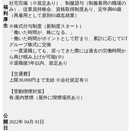
社宅完備（※規定あり）、制服貸与（制服着用の職場の
福
み）、従業員持株会、資格取得制度あり、定年満60歳
利
（再雇用として原則65歳迄就業）
厚
生
※株式付与制度（新制度スタート）
「働いた時間が、株になる。」
・働いた時間がポイントとして貯まり、累計に応じてUT
グループ株式に交換
・一度退職しても、戻ってきた際には過去の労働時間か
ら再び積み上げが可能(※)
※退職後5年以内、規定あり
【交通費】
上限30,000円まで支給 ※会社規定有り
【受動喫煙対策】
有:屋内禁煙（屋外に喫煙場所あり）
公
2022年 04月 01日
開
日