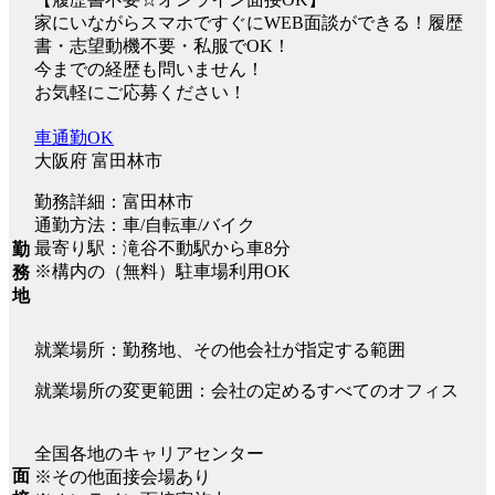
家にいながらスマホですぐにWEB面談ができる！履歴
書・志望動機不要・私服でOK！
今までの経歴も問いません！
お気軽にご応募ください！
車通勤OK
大阪府 富田林市
勤務詳細：富田林市
通勤方法：車/自転車/バイク
最寄り駅：滝谷不動駅から車8分
勤
※構内の（無料）駐車場利用OK
務
地
就業場所：勤務地、その他会社が指定する範囲
就業場所の変更範囲：会社の定めるすべてのオフィス
全国各地のキャリアセンター
面
※その他面接会場あり