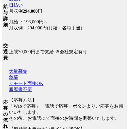
日払い
給
月収例
294,000
円
与
詳
月給 ：193,000円～
細
月収例：294,000円(月給＋各種手当)
交
上限30,000円まで支給 ※会社規定有り
通
費
大量募集
急募
リモート面接OK
履歴書不要
【応募方法】
応
「Webで応募」「電話で応募」ボタンよりご応募をお願
募
いいたします。
の
その後、お電話にて面接のお時間を調整いたします。
流
れ
【履歴書不要☆オンライン面接OK】