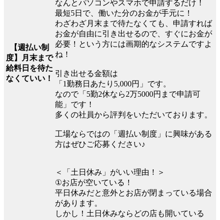
なんとパソコンやスマホで申請するだけ！
最短5日で、働いた分のお金が手元に！
わざわざ月末まで待たなくても、申請すれば
お金が自由に引き出せるので、すぐにお金が
必要！という方には画期的なシステムですよ
【週払い制
ね！
度】月末まで
給料日を待た
引き出せる金額は
なくていい！
「1勤務日あたり5,000円」です。
なので「5勤2休なら2万5000円まで申請可
能」です！
多くの社員から評判をいただいております。
工場ならではの「週払い制度」に興味がある
方はぜひご応募ください♪
＜「土日休み」がいい理由！＞
①お店が空いている！
平日休みだと意外とお店が閉まっている場合
があります。
しかし！土日休みならどの店も開いている