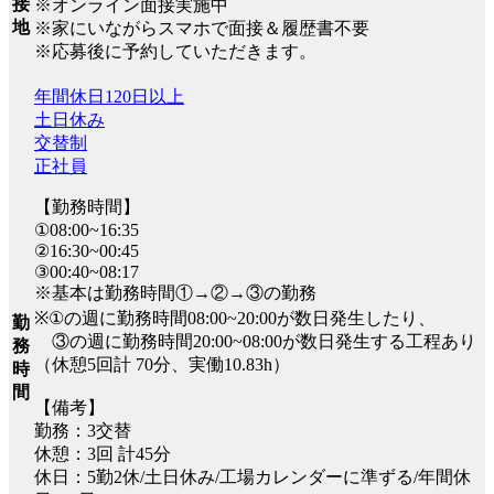
接
※オンライン面接実施中
地
※家にいながらスマホで面接＆履歴書不要
※応募後に予約していただきます。
年間休日120日以上
土日休み
交替制
正社員
【勤務時間】
①08:00~16:35
②16:30~00:45
③00:40~08:17
※基本は勤務時間①→②→③の勤務
※①の週に勤務時間08:00~20:00が数日発生したり、
勤
③の週に勤務時間20:00~08:00が数日発生する工程あり
務
（休憩5回計 70分、実働10.83h）
時
間
【備考】
勤務：3交替
休憩：3回 計45分
休日：5勤2休/土日休み/工場カレンダーに準ずる/年間休