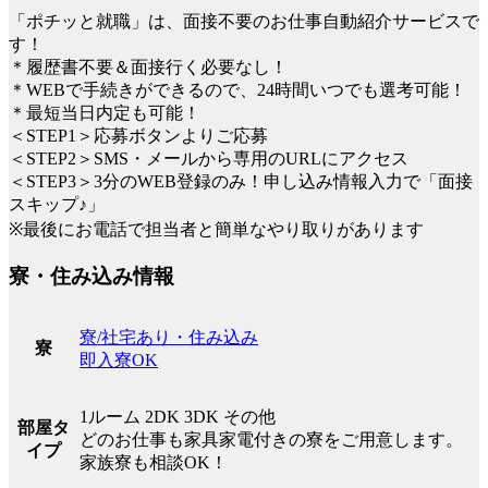
「ポチッと就職」は、面接不要のお仕事自動紹介サービスで
す！
＊履歴書不要＆面接行く必要なし！
＊WEBで手続きができるので、24時間いつでも選考可能！
＊最短当日内定も可能！
＜STEP1＞応募ボタンよりご応募
＜STEP2＞SMS・メールから専用のURLにアクセス
＜STEP3＞3分のWEB登録のみ！申し込み情報入力で「面接
スキップ♪」
※最後にお電話で担当者と簡単なやり取りがあります
寮・住み込み情報
寮/社宅あり・住み込み
寮
即入寮OK
1ルーム 2DK 3DK その他
部屋タ
どのお仕事も家具家電付きの寮をご用意します。
イプ
家族寮も相談OK！