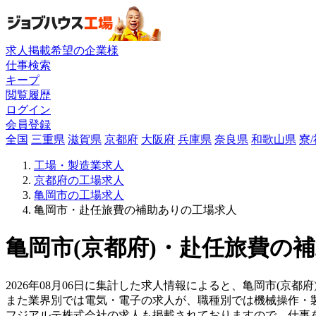
求人掲載希望の企業様
仕事検索
キープ
閲覧履歴
ログイン
会員登録
全国
三重県
滋賀県
京都府
大阪府
兵庫県
奈良県
和歌山県
寮
工場・製造業求人
京都府の工場求人
亀岡市の工場求人
亀岡市・赴任旅費の補助ありの工場求人
亀岡市(京都府)・赴任旅費の補
2026年08月06日に集計した求人情報によると、亀岡市(京都府
また業界別では電気・電子の求人が、職種別では機械操作・
フジアルテ株式会社の求人も掲載されておりますので、仕事