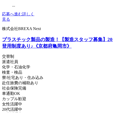
...
応募へ進む
詳しく
見る
株式会社BREXA Next
プラスチック製品の製造！【製造スタッフ募集】20
登用制度あり♪《京都府亀岡市》
交替制
派遣社員
化学・石油化学
検査・検品
寮/社宅あり・住み込み
赴任旅費の補助あり
社会保険完備
車通勤OK
カップル歓迎
女性活躍中
20代活躍中