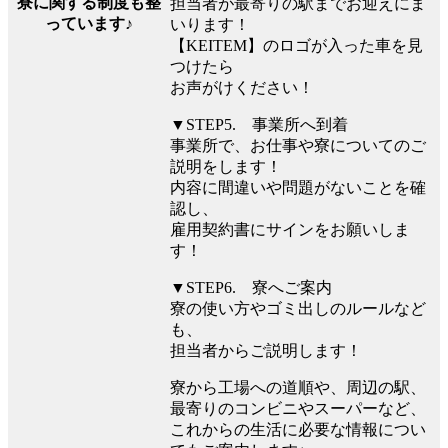
寮に関する制度も整
担当者が最寄りの駅までお迎えにま
っています♪
いります！
【KEITEM】のロゴが入った車を見
つけたら
お声がけください！
▼STEP5. 事業所へ到着
事業所で、お仕事や寮についてのご
説明をします！
内容に間違いや問題がないことを確
認し、
雇用契約書にサインをお願いしま
す！
▼STEP6. 寮へご案内
寮の使い方やゴミ出しのルールなど
も、
担当者からご説明します！
寮から工場への道順や、周辺の駅、
最寄りのコンビニやスーパーなど、
これからの生活に必要な情報につい