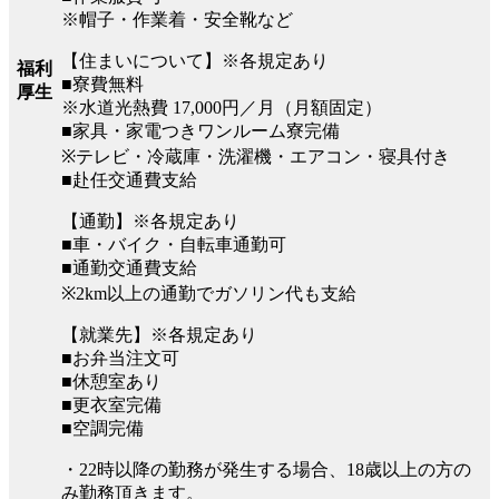
※帽子・作業着・安全靴など
【住まいについて】※各規定あり
福利
■寮費無料
厚生
※水道光熱費 17,000円／月（月額固定）
■家具・家電つきワンルーム寮完備
※テレビ・冷蔵庫・洗濯機・エアコン・寝具付き
■赴任交通費支給
【通勤】※各規定あり
■車・バイク・自転車通勤可
■通勤交通費支給
※2km以上の通勤でガソリン代も支給
【就業先】※各規定あり
■お弁当注文可
■休憩室あり
■更衣室完備
■空調完備
・22時以降の勤務が発生する場合、18歳以上の方の
み勤務頂きます。