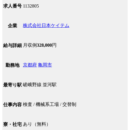
求人番号
1132805
株式会社日本ケイテム
企業
月収例
328,000
円
給与詳細
京都府
亀岡市
勤務地
嵯峨野線 並河駅
最寄り駅
検査 / 機械系工場 / 交替制
仕事内容
あり（無料）
寮・社宅