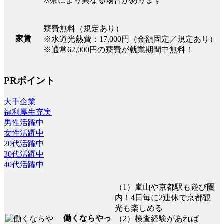
※寮により異なる場合があります
寮費無料（規定あり）
家賃
※水道光熱費：17,000円（金額固定／規定あり）
※通常62,000円の寮費が就業期間中無料！
PRポイント
大手企業
福利厚生充実
男性活躍中
女性活躍中
20代活躍中
30代活躍中
40代活躍中
（1）嵐山や京都駅も遊び圏
内！4日毎に2連休で京都観
光も楽しめる
働くならやっ
（2）検査経験があれば