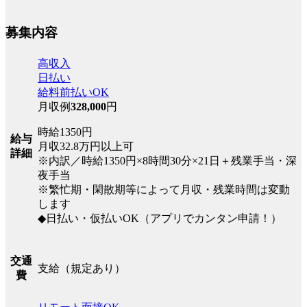
募集内容
高収入
日払い
給料前払いOK
月収例
328,000
円
時給1350円
給与
月収32.8万円以上可
詳細
※内訳／時給1350円×8時間30分×21日＋残業手当・深
夜手当
※繁忙期・閑散期等によって月収・残業時間は変動
します
◆日払い・仮払いOK（アプリでカンタン申請！）
交通
支給（規定あり）
費