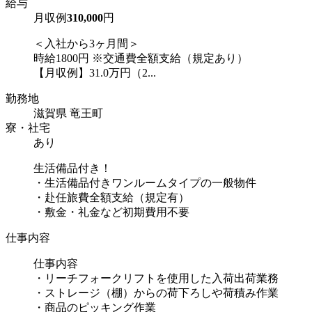
給与
月収例
310,000
円
＜入社から3ヶ月間＞
時給1800円 ※交通費全額支給（規定あり）
【月収例】31.0万円（2...
勤務地
滋賀県 竜王町
寮・社宅
あり
生活備品付き！
・生活備品付きワンルームタイプの一般物件
・赴任旅費全額支給（規定有）
・敷金・礼金など初期費用不要
仕事内容
仕事内容
・リーチフォークリフトを使用した入荷出荷業務
・ストレージ（棚）からの荷下ろしや荷積み作業
・商品のピッキング作業