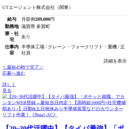
UTエージェント株式会社（関東）
給与
月収例
289,000
円
勤務地
滋賀県 多賀町
寮・社
あり
宅
仕事内
半導体工場 / クレーン・フォークリフト・重機 / 正
容
社員
詳細を表示
＼最短45秒で完了／
応募へ進む
詳しく
見る
【20~30代活躍中】【タイパ最強】「ポ