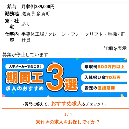
給与
月収例
289,000
円
勤務地
滋賀県 多賀町
寮・社
あり
宅
仕事内
半導体工場 / クレーン・フォークリフト・重機 / 正
容
社員
詳細を表示
募集が停止しています
おすすめ求人
\ 質問に答えて、
をチェック！ /
1 / 4
寮付きの求人をお探しですか？