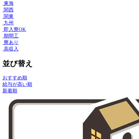
東海
関西
関東
九州
即入寮OK
期間工
寮あり
高収入
並び替え
おすすめ順
給与が高い順
新着順