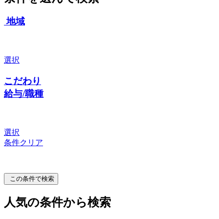
地域
選択
こだわり
給与/職種
選択
条件クリア
この条件で検索
人気の条件から検索