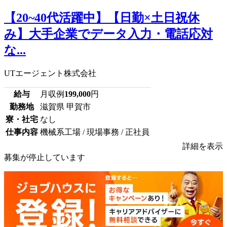
【20~40代活躍中】【日勤×土日祝休
み】大手企業でデータ入力・電話応対
な...
UTエージェント株式会社
給与
月収例
199,000
円
勤務地
滋賀県 甲賀市
寮・社宅
なし
仕事内容
機械系工場 / 現場事務 / 正社員
詳細を表示
募集が停止しています