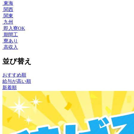
東海
関西
関東
九州
即入寮OK
期間工
寮あり
高収入
並び替え
おすすめ順
給与が高い順
新着順