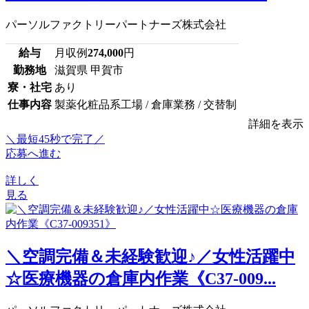
パーソルファクトリーパートナーズ株式会社
給与
月収例
274,000
円
勤務地
滋賀県 甲賀市
寮・社宅
あり
仕事内容
製薬化粧品系工場 / 倉庫業務 / 交替制
詳細を表示
＼最短45秒で完了／
応募へ進む
詳しく
見る
＼空調完備＆未経験歓迎♪／女性活躍中
☆医療機器の倉庫内作業《C37-009...