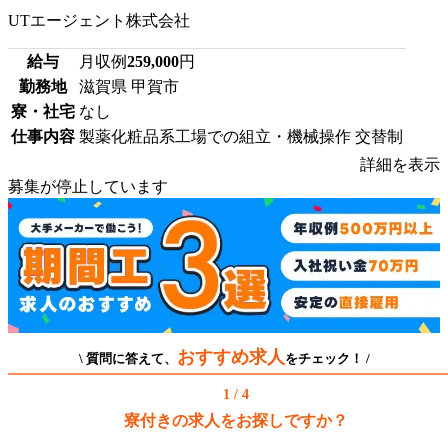
UTエージェント株式会社
給与
月収例
259,000
円
勤務地
滋賀県 甲賀市
寮・社宅
なし
仕事内容
製薬化粧品系工場での組立・機械操作 交替制
詳細を表示
募集が停止しています
おすすめ求人
\ 質問に答えて、
をチェック！ /
1 / 4
寮付きの求人をお探しですか？