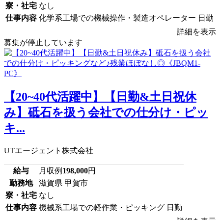
寮・社宅
なし
仕事内容
化学系工場での機械操作・製造オペレーター 日勤
詳細を表示
募集が停止しています
【20~40代活躍中】【日勤&土日祝休
み】砥石を扱う会社での仕分け・ピッ
キ...
UTエージェント株式会社
給与
月収例
198,000
円
勤務地
滋賀県 甲賀市
寮・社宅
なし
仕事内容
機械系工場での軽作業・ピッキング 日勤