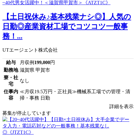
【土日祝休み♪基本残業ナシ◎】人気の
日勤◎産業資材工場でコツコツ一般事
務！...
UTエージェント株式会社
給与
月収例
199,000
円
勤務地
滋賀県 甲賀市
寮・社
なし
宅
仕事内
≪月収19.5万円・正社員≫機械系工場での管理・清
容
掃・事務 日勤
詳細を表示
募集が停止しています