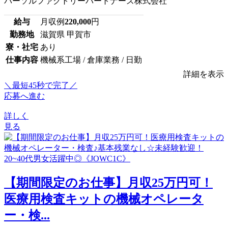
パーソルファクトリーパートナーズ株式会社
給与
月収例
220,000
円
勤務地
滋賀県 甲賀市
寮・社宅
あり
仕事内容
機械系工場 / 倉庫業務 / 日勤
詳細を表示
＼最短45秒で完了／
応募へ進む
詳しく
見る
【期間限定のお仕事】月収25万円可！
医療用検査キットの機械オペレータ
ー・検...