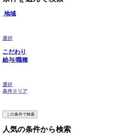
地域
選択
こだわり
給与/職種
選択
条件クリア
この条件で検索
人気の条件から検索