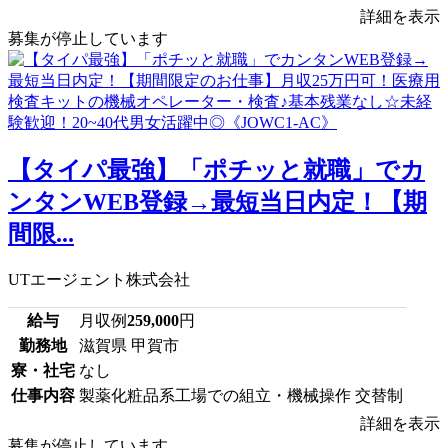
詳細を表示
募集が停止しています
【タイパ最強】「ポチッと就職」でカ
ンタンWEB登録→最短当日内定！【期
間限...
UTエージェント株式会社
給与
月収例
259,000
円
勤務地
滋賀県 甲賀市
寮・社宅
なし
仕事内容
製薬化粧品系工場での組立・機械操作 交替制
詳細を表示
募集が停止しています