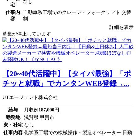
なし
宅
仕事内
自動車系工場でのクレーン・フォークリフト 交替
容
制
詳細を表示
募集が停止しています
【20~40代活躍中】【タイパ最強】「ポ
チッと就職」でカンタンWEB登録→...
UTエージェント株式会社
給与
月収例
187,000
円
勤務地
滋賀県 甲賀市
寮・社宅
なし
仕事内容
化学系工場での機械操作・製造オペレーター 日勤