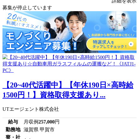
詳細を表示
募集が停止しています
【20~40代活躍中】【年休190日×高時給
1500円！】資格取得支援あり...
UTエージェント株式会社
給与
月収例
257,000
円
勤務地
滋賀県 甲賀市
寮・社