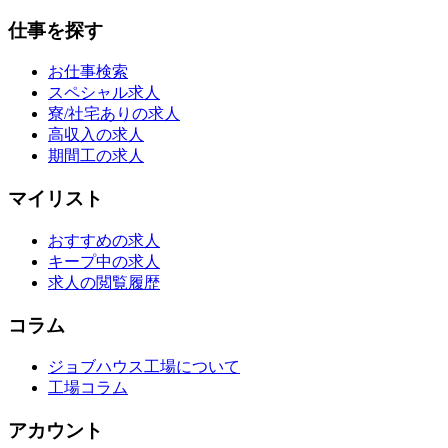
仕事を探す
お仕事検索
スペシャル求人
寮/社宅ありの求人
高収入の求人
期間工の求人
マイリスト
おすすめの求人
キープ中の求人
求人の閲覧履歴
コラム
ジョブハウス工場について
工場コラム
アカウント