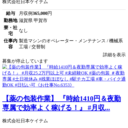
株式会社日本ケイテム
給与
月収例
365,000
円
勤務地
滋賀県 甲賀市
寮・社
なし
宅
仕事内
製造マシンのオペレーター・メンテナンス / 機械系
容
工場 / 交替制
詳細を表示
募集が停止しています
【薬の包装作業】 『時給1410円＆夜勤
専属で効率よく稼げる！』 #月収...
株式会社日本ケイテム