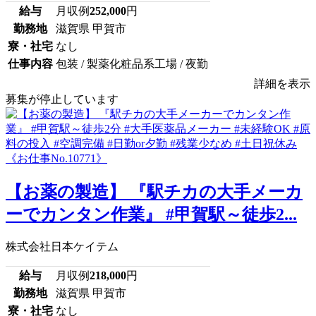
給与
月収例
252,000
円
勤務地
滋賀県 甲賀市
寮・社宅
なし
仕事内容
包装 / 製薬化粧品系工場 / 夜勤
詳細を表示
募集が停止しています
【お薬の製造】 『駅チカの大手メーカ
ーでカンタン作業』 #甲賀駅～徒歩2...
株式会社日本ケイテム
給与
月収例
218,000
円
勤務地
滋賀県 甲賀市
寮・社宅
なし