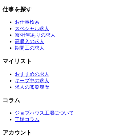
仕事を探す
お仕事検索
スペシャル求人
寮/社宅ありの求人
高収入の求人
期間工の求人
マイリスト
おすすめの求人
キープ中の求人
求人の閲覧履歴
コラム
ジョブハウス工場について
工場コラム
アカウント