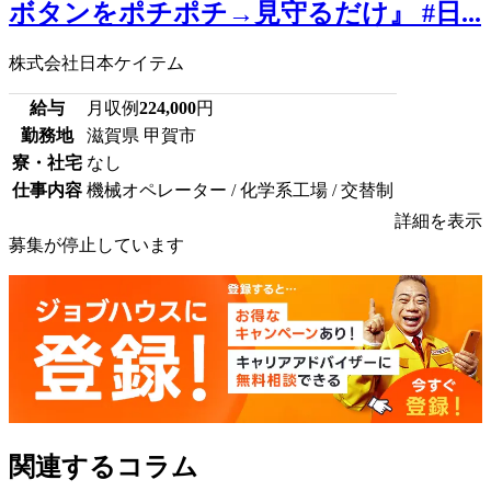
ボタンをポチポチ→見守るだけ』 #日...
株式会社日本ケイテム
給与
月収例
224,000
円
勤務地
滋賀県 甲賀市
寮・社宅
なし
仕事内容
機械オペレーター / 化学系工場 / 交替制
詳細を表示
募集が停止しています
関連するコラム