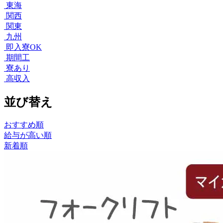
東海
関西
関東
九州
即入寮OK
期間工
寮あり
高収入
並び替え
おすすめ順
給与が高い順
新着順