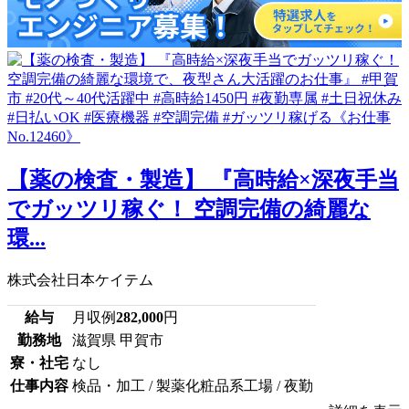
【薬の検査・製造】 『高時給×深夜手当
でガッツリ稼ぐ！ 空調完備の綺麗な
環...
株式会社日本ケイテム
給与
月収例
282,000
円
勤務地
滋賀県 甲賀市
寮・社宅
なし
仕事内容
検品・加工 / 製薬化粧品系工場 / 夜勤