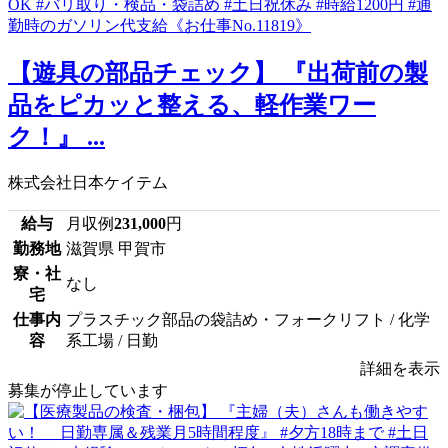
【遊具の部品チェック】 『出荷前の製
品をピカッと整える、軽作業ワー
ク！』 ...
株式会社日本ケイテム
給与
月収例
231,000
円
勤務地
滋賀県 甲賀市
寮・社
なし
宅
仕事内
プラスチック部品の袋詰め・フォークリフト / 化学
容
系工場 / 日勤
詳細を表示
募集が停止しています