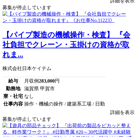
詳細を表示
募集が停止しています
【パイプ製造の機械操作・検査】 『会
社負担でクレーン・玉掛けの資格が取
れま...
株式会社日本ケイテム
給与
月収例
283,000
円
勤務地
滋賀県 甲賀市
寮・社宅
なし
仕事内容
操作・機械の操作 / 建築系工場 / 日勤
詳細を表示
募集が停止しています