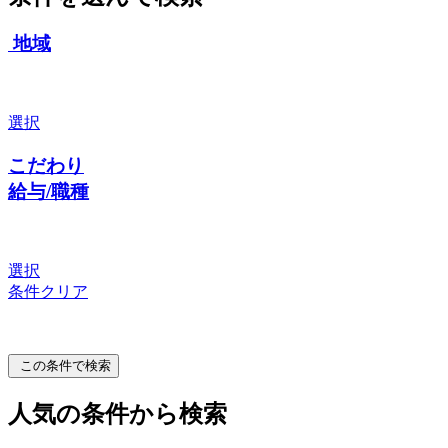
地域
選択
こだわり
給与/職種
選択
条件クリア
この条件で検索
人気の条件から検索