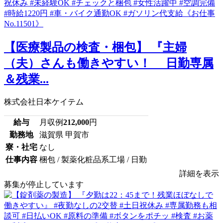
【医療製品の検査・梱包】 『主婦
（夫）さんも働きやすい！ 日勤専属
＆残業...
株式会社日本ケイテム
給与
月収例
212,000
円
勤務地
滋賀県 甲賀市
寮・社宅
なし
仕事内容
梱包 / 製薬化粧品系工場 / 日勤
詳細を表示
募集が停止しています