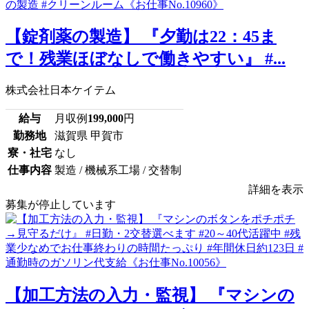
【錠剤薬の製造】 『夕勤は22：45ま
で！残業ほぼなしで働きやすい』 #...
株式会社日本ケイテム
給与
月収例
199,000
円
勤務地
滋賀県 甲賀市
寮・社宅
なし
仕事内容
製造 / 機械系工場 / 交替制
詳細を表示
募集が停止しています
【加工方法の入力・監視】 『マシンの