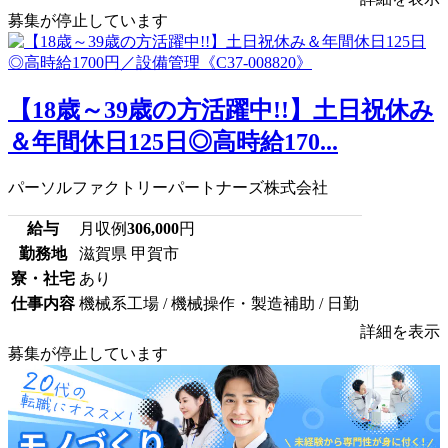
募集が停止しています
【18歳～39歳の方活躍中!!】土日祝休み
＆年間休日125日◎高時給170...
パーソルファクトリーパートナーズ株式会社
給与
月収例
306,000
円
勤務地
滋賀県 甲賀市
寮・社宅
あり
仕事内容
機械系工場 / 機械操作・製造補助 / 日勤
詳細を表示
募集が停止しています