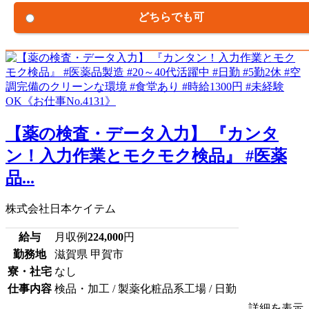
どちらでも可
【薬の検査・データ入力】 『カンタ
ン！入力作業とモクモク検品』 #医薬
品...
株式会社日本ケイテム
給与
月収例
224,000
円
勤務地
滋賀県 甲賀市
寮・社宅
なし
仕事内容
検品・加工 / 製薬化粧品系工場 / 日勤
詳細を表示