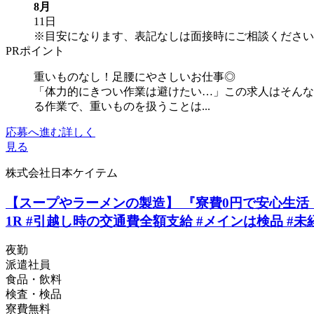
8月
11日
※目安になります、表記なしは面接時にご相談ください
PRポイント
重いものなし！足腰にやさしいお仕事◎
「体力的にきつい作業は避けたい…」この求人はそんな
る作業で、重いものを扱うことは...
応募へ進む
詳しく
見る
株式会社日本ケイテム
【スープやラーメンの製造】 『寮費0円で安心生活 
1R #引越し時の交通費全額支給 #メインは検品 #未経験
夜勤
派遣社員
食品・飲料
検査・検品
寮費無料