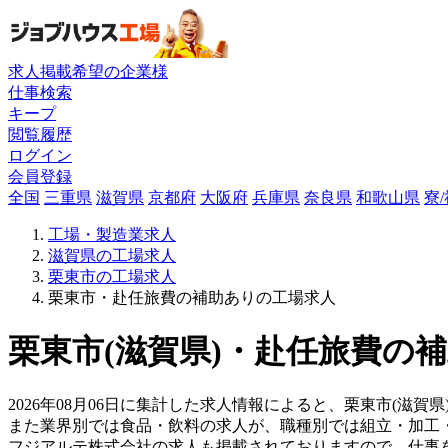
求人掲載希望の企業様
仕事検索
キープ
閲覧履歴
ログイン
会員登録
全国
三重県
滋賀県
京都府
大阪府
兵庫県
奈良県
和歌山県
寮
工場・製造業求人
滋賀県の工場求人
栗東市の工場求人
栗東市・赴任旅費の補助ありの工場求人
栗東市(滋賀県)・赴任旅費の補
2026年08月06日に集計した求人情報によると、栗東市(滋賀
また業界別では食品・飲料の求人が、職種別では組立・加工
フジアルテ株式会社の求人も掲載されておりますので、仕事