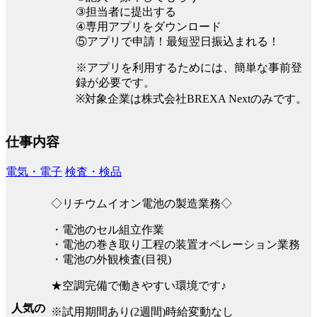
③担当者に提出する
④専用アプリをダウンロード
⑤アプリで申請！最短翌日振込まれる！
※アプリを利用するためには、簡単な事前登
録が必要です。
※対象企業は株式会社BREXA Nextのみです。
仕事内容
電気・電子
検査・検品
◇リチウムイオン電池の製造業務◇
・電池のセル組立作業
・電池の巻き取り工程の装置オペレーション業務
・電池の外観検査(目視)
★空調完備で働きやすい環境です♪
人気の
※試用期間あり(2週間)時給変動なし