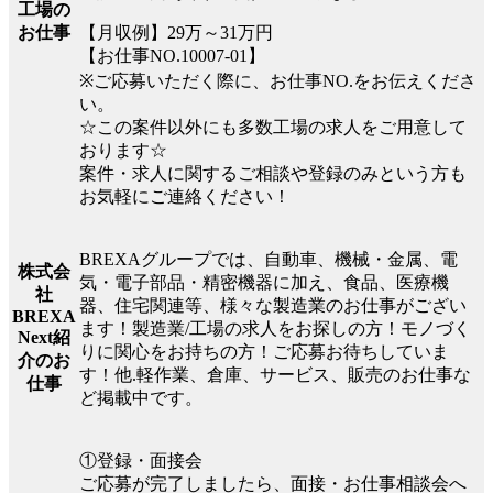
工場の
【月収例】29万～31万円
お仕事
【お仕事NO.10007-01】
※ご応募いただく際に、お仕事NO.をお伝えくださ
い。
☆この案件以外にも多数工場の求人をご用意して
おります☆
案件・求人に関するご相談や登録のみという方も
お気軽にご連絡ください！
BREXAグループでは、自動車、機械・金属、電
株式会
気・電子部品・精密機器に加え、食品、医療機
社
器、住宅関連等、様々な製造業のお仕事がござい
BREXA
ます！製造業/工場の求人をお探しの方！モノづく
Next紹
りに関心をお持ちの方！ご応募お待ちしていま
介のお
す！他.軽作業、倉庫、サービス、販売のお仕事な
仕事
ど掲載中です。
①登録・面接会
ご応募が完了しましたら、面接・お仕事相談会へ