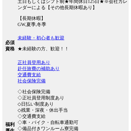
土日もしくはシフト制★年間休日125日★※会社カレ
ンダーによる【その他長期休暇あり】
【長期休暇】
GW,夏季,冬季
未経験・初心者も歓迎
必須
★未経験の方、歓迎！！
資格
正社員登用あり
赴任旅費の補助あり
交通費支給
社会保険完備
◇社会保険完備
◇正社員登用制度あり
◇日払い制度あり
◇残業・深夜・休出手当
◇交通費支給
◇車・バイク・自転車通勤可
福利
◇備品付きワンルーム寮完備
厚生