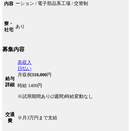
ーション / 電子部品系工場 / 交替制
内容
寮・
あり
社宅
募集内容
高収入
日払い
月収例
310,000
円
給与
詳細
時給 1400円
※試用期間あり(2週間)時給変動なし
交通
※月3万円まで支給
費