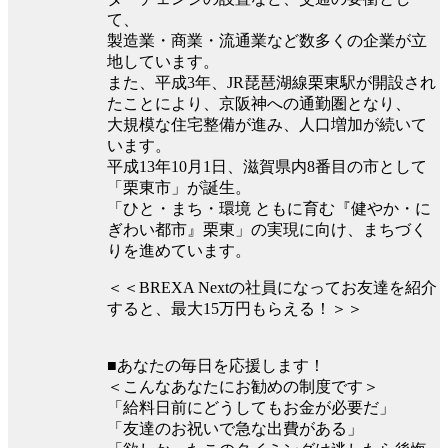
て、
製造業・商業・流通業など数多くの企業が立
地しています。
また、平成3年、JR琵琶湖線栗東駅が開設され
たことにより、京阪神への通勤圏となり、
大規模な住宅整備が進み、人口増加が続いて
います。
平成13年10月1日、滋賀県内8番目の市として
「栗東市」が誕生。
「ひと・まち・環境 ともに育む『健やか・に
ぎわい都市』栗東」の実現に向け、まちづく
りを進めています。
＜＜BREXA Nextの社員になってお友達を紹介
すると、最大15万円もらえる！＞＞
■あなたの毎日を応援します！
＜こんなあなたにお勧めの制度です＞
「給料日前にどうしてもお金が必要だ」
「友達のお祝いで急な出費がある」