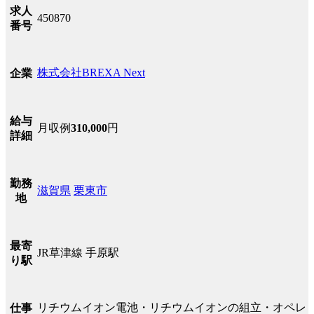
求人
450870
番号
株式会社BREXA Next
企業
給与
月収例
310,000
円
詳細
勤務
滋賀県
栗東市
地
最寄
JR草津線 手原駅
り駅
リチウムイオン電池・リチウムイオンの組立・オペレ
仕事