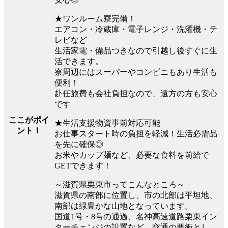
★ワンルーム寮完備！
エアコン・冷蔵庫・電子レンジ・洗濯機・テ
レビなど
生活家電・備品つきなので引越し後すぐに生
活できます。
寮周辺にはスーパーやコンビニもあり生活も
便利！
赴任旅費も会社負担なので、遠方の方も安心
です
ここがポイ
★生活支援物資事前対応可能
ント！
お仕事スタート時の負担を軽減！生活必需品
を先に確保◎
お米やカップ麺など、必要な食料を前給で
GETできます！
～滋賀県栗東市ってこんなところ～
滋賀県の南部に位置し、市の北部は平坦地、
南部は緑豊かな山地となっています。
国道1号・8号の通過、名神高速道路栗東イン
ターチェンジの設置など、交通の要衝とし