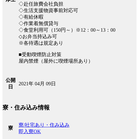
◇赴任旅費会社負担
◇生活支援物資事前対応可
◇有給休暇
◇作業着無償貸与
◇食堂利用可（150円～）※12：00～13：00
◇お弁当持込み可
※各待遇は規定あり
■受動喫煙防止対策
屋内禁煙（屋外に喫煙場所あり）
公開
2021年 04月 09日
日
寮・住み込み情報
寮/社宅あり・住み込み
寮
即入寮OK