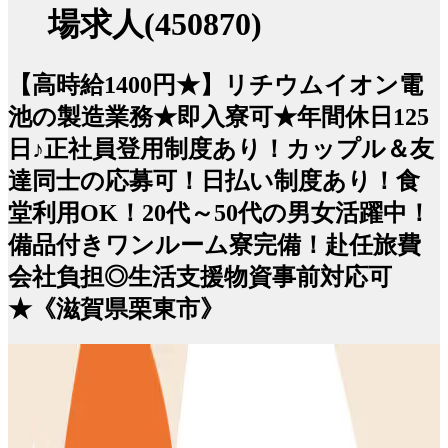
場求人(450870)
【高時給1400円★】リチウムイオン電
池の製造業務★即入寮可★年間休日125
日♪正社員登用制度あり！カップル＆友
達同士の応募可！日払い制度あり！食
堂利用OK！20代～50代の男女活躍中！
備品付きワンルーム寮完備！赴任旅費
会社負担◎生活支援物資事前対応可
★《滋賀県栗東市》