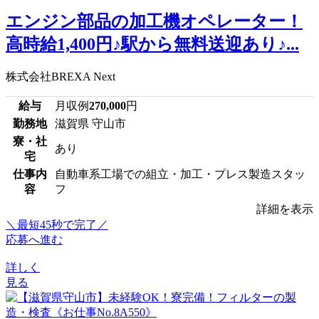
エンジン部品の加工機オペレーター！
高時給1,400円♪駅から無料送迎あり♪...
株式会社BREXA Next
給与
月収例
270,000
円
勤務地
滋賀県 守山市
寮・社
あり
宅
仕事内
自動車系工場での組立・加工・プレス製造スタッ
容
フ
詳細を表示
＼最短45秒で完了／
応募へ進む
詳しく
見る