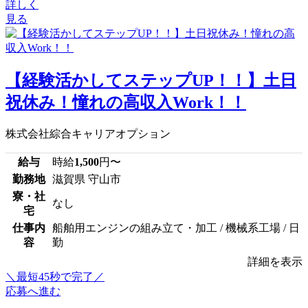
詳しく
見る
【経験活かしてステップUP！！】土日
祝休み！憧れの高収入Work！！
株式会社綜合キャリアオプション
給与
時給
1,500
円〜
勤務地
滋賀県 守山市
寮・社
なし
宅
仕事内
船舶用エンジンの組み立て・加工 / 機械系工場 / 日
容
勤
詳細を表示
＼最短45秒で完了／
応募へ進む