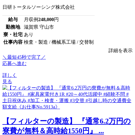
日研トータルソーシング株式会社
給与
月収例
248,000
円
勤務地
滋賀県 守山市
寮・社宅
あり
仕事内容
検査・製造 / 機械系工場 / 交替制
詳細を表示
＼最短45秒で完了／
応募へ進む
詳しく
見る
【フィルターの製造】 『通常6.2万円の
寮費が無料＆高時給1550円』 ...