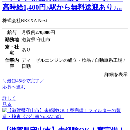
高時給1,400円♪駅から無料送迎あり♪...
株式会社BREXA Next
給与
月収例
270,000
円
勤務地
滋賀県 守山市
寮・社
あり
宅
仕事内
ディーゼルエンジンの組立・検品 / 自動車系工場 /
容
日勤
詳細を表示
＼最短45秒で完了／
応募へ進む
詳しく
見る