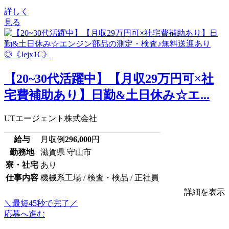
詳しく
見る
【20~30代活躍中】【月収29万円可×社
宅費補助あり】日勤&土日休み☆エ...
UTエージェント株式会社
給与
月収例
296,000
円
勤務地
滋賀県 守山市
寮・社宅
あり
仕事内容
機械系工場 / 検査・検品 / 正社員
詳細を表示
＼最短45秒で完了／
応募へ進む