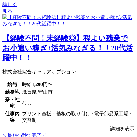
詳しく
見る
【経験不問！未経験◎】程よい残業で
お小遣い稼ぎ♪活気みなぎる！！20代活
躍中！！
株式会社綜合キャリアオプション
給与
時給
1,200
円〜
勤務地
滋賀県 守山市
寮・社
なし
宅
仕事内
プリント基板・基板の取り付け / 電子部品系工場 /
容
交替制
詳細を表示
＼最短45秒で完了／