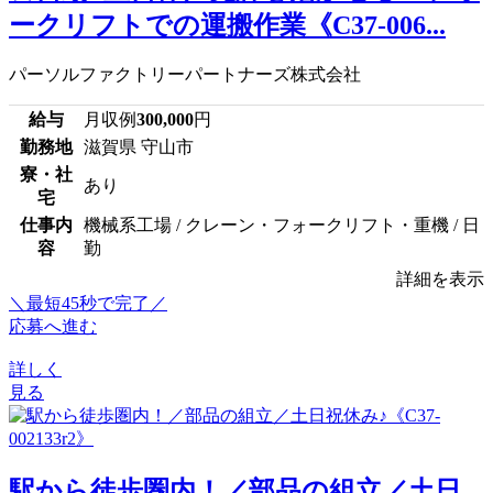
ークリフトでの運搬作業《C37-006...
パーソルファクトリーパートナーズ株式会社
給与
月収例
300,000
円
勤務地
滋賀県 守山市
寮・社
あり
宅
仕事内
機械系工場 / クレーン・フォークリフト・重機 / 日
容
勤
詳細を表示
＼最短45秒で完了／
応募へ進む
詳しく
見る
駅から徒歩圏内！／部品の組立／土日