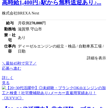
高時給1,400円♪駅から無料送迎あり♪...
株式会社BREXA Next
給与
月収例
270,000
円
勤務地
滋賀県 守山市
寮・社
あり
宅
仕事内
ディーゼルエンジンの組立・検品 / 自動車系工場 /
容
日勤
詳細を表示
＼最短45秒で完了／
応募へ進む
詳しく
見る