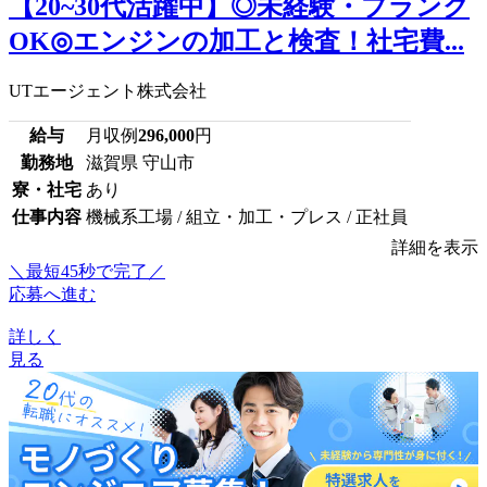
【20~30代活躍中】◎未経験・ブランク
OK◎エンジンの加工と検査！社宅費...
UTエージェント株式会社
給与
月収例
296,000
円
勤務地
滋賀県 守山市
寮・社宅
あり
仕事内容
機械系工場 / 組立・加工・プレス / 正社員
詳細を表示
＼最短45秒で完了／
応募へ進む
詳しく
見る