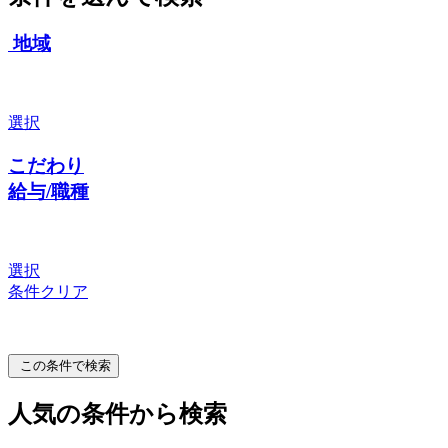
地域
選択
こだわり
給与/職種
選択
条件クリア
この条件で検索
人気の条件から検索