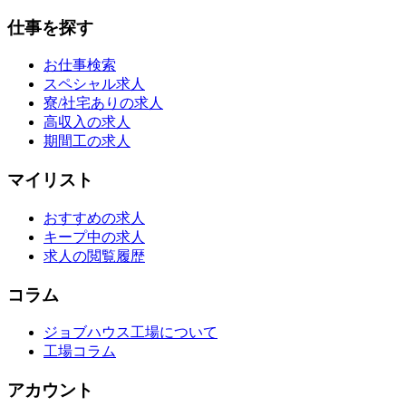
仕事を探す
お仕事検索
スペシャル求人
寮/社宅ありの求人
高収入の求人
期間工の求人
マイリスト
おすすめの求人
キープ中の求人
求人の閲覧履歴
コラム
ジョブハウス工場について
工場コラム
アカウント