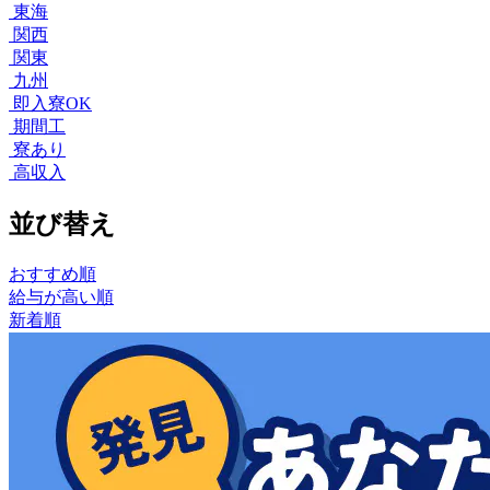
東海
関西
関東
九州
即入寮OK
期間工
寮あり
高収入
並び替え
おすすめ順
給与が高い順
新着順