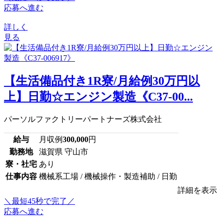
応募へ進む
詳しく
見る
【生活備品付き1R寮/月給例30万円以
上】日勤☆エンジン製造《C37-00...
パーソルファクトリーパートナーズ株式会社
給与
月収例
300,000
円
勤務地
滋賀県 守山市
寮・社宅
あり
仕事内容
機械系工場 / 機械操作・製造補助 / 日勤
詳細を表示
＼最短45秒で完了／
応募へ進む