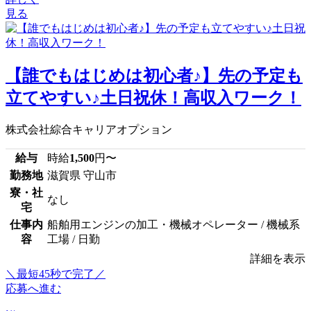
見る
【誰でもはじめは初心者♪】先の予定も
立てやすい♪土日祝休！高収入ワーク！
株式会社綜合キャリアオプション
給与
時給
1,500
円〜
勤務地
滋賀県 守山市
寮・社
なし
宅
仕事内
船舶用エンジンの加工・機械オペレーター / 機械系
容
工場 / 日勤
詳細を表示
＼最短45秒で完了／
応募へ進む