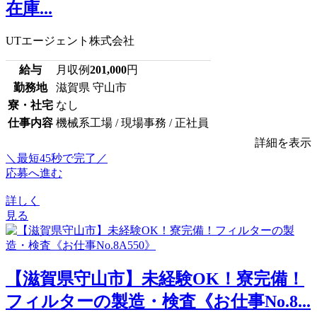
在庫...
UTエージェント株式会社
給与
月収例
201,000
円
勤務地
滋賀県 守山市
寮・社宅
なし
仕事内容
機械系工場 / 現場事務 / 正社員
詳細を表示
＼最短45秒で完了／
応募へ進む
詳しく
見る
【滋賀県守山市】未経験OK！寮完備！
フィルターの製造・検査《お仕事No.8...