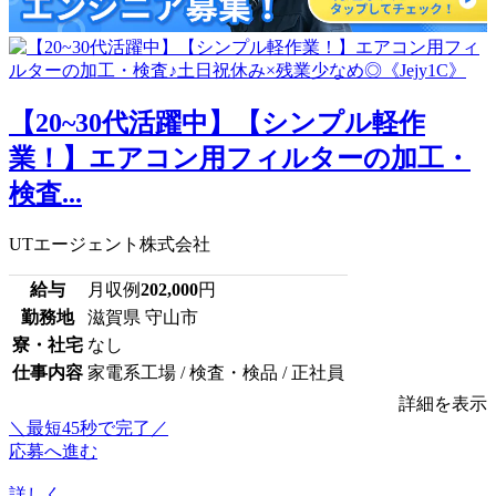
【20~30代活躍中】【シンプル軽作
業！】エアコン用フィルターの加工・
検査...
UTエージェント株式会社
給与
月収例
202,000
円
勤務地
滋賀県 守山市
寮・社宅
なし
仕事内容
家電系工場 / 検査・検品 / 正社員
詳細を表示
＼最短45秒で完了／
応募へ進む
詳しく