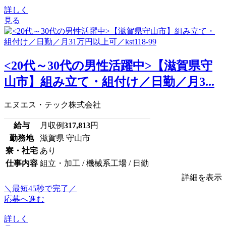
詳しく
見る
<20代～30代の男性活躍中>【滋賀県守
山市】組み立て・組付け／日勤／月3...
エヌエス・テック株式会社
給与
月収例
317,813
円
勤務地
滋賀県 守山市
寮・社宅
あり
仕事内容
組立・加工 / 機械系工場 / 日勤
詳細を表示
＼最短45秒で完了／
応募へ進む
詳しく