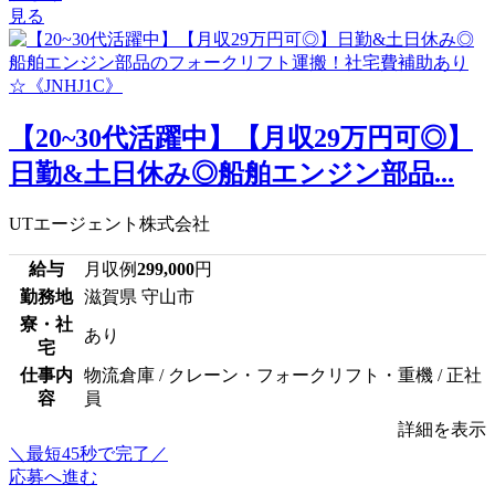
見る
【20~30代活躍中】【月収29万円可◎】
日勤&土日休み◎船舶エンジン部品...
UTエージェント株式会社
給与
月収例
299,000
円
勤務地
滋賀県 守山市
寮・社
あり
宅
仕事内
物流倉庫 / クレーン・フォークリフト・重機 / 正社
容
員
詳細を表示
＼最短45秒で完了／
応募へ進む