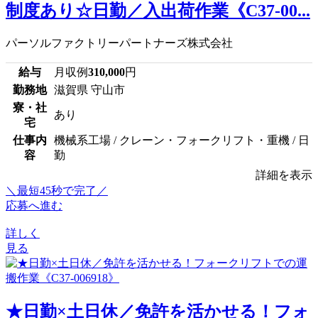
制度あり☆日勤／入出荷作業《C37-00...
パーソルファクトリーパートナーズ株式会社
給与
月収例
310,000
円
勤務地
滋賀県 守山市
寮・社
あり
宅
仕事内
機械系工場 / クレーン・フォークリフト・重機 / 日
容
勤
詳細を表示
＼最短45秒で完了／
応募へ進む
詳しく
見る
★日勤×土日休／免許を活かせる！フォ