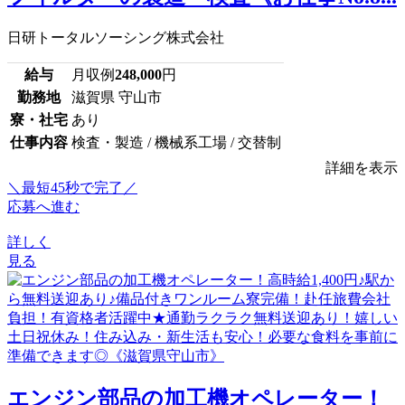
日研トータルソーシング株式会社
給与
月収例
248,000
円
勤務地
滋賀県 守山市
寮・社宅
あり
仕事内容
検査・製造 / 機械系工場 / 交替制
詳細を表示
＼最短45秒で完了／
応募へ進む
詳しく
見る
エンジン部品の加工機オペレーター！