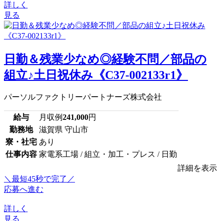
詳しく
見る
日勤＆残業少なめ◎経験不問／部品の
組立♪土日祝休み《C37-002133r1》
パーソルファクトリーパートナーズ株式会社
給与
月収例
241,000
円
勤務地
滋賀県 守山市
寮・社宅
あり
仕事内容
家電系工場 / 組立・加工・プレス / 日勤
詳細を表示
＼最短45秒で完了／
応募へ進む
詳しく
見る