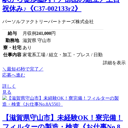
祝休み♪《C37-002133r2》
パーソルファクトリーパートナーズ株式会社
給与
月収例
241,000
円
勤務地
滋賀県 守山市
寮・社宅
あり
仕事内容
家電系工場 / 組立・加工・プレス / 日勤
詳細を表示
＼最短45秒で完了／
応募へ進む
詳しく
見る
【滋賀県守山市】未経験OK！寮完備！
フィルターの製造・検査《お仕事No.8...