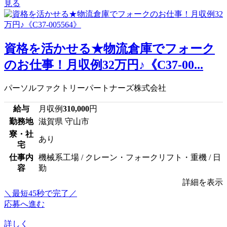
見る
資格を活かせる★物流倉庫でフォーク
のお仕事！月収例32万円♪《C37-00...
パーソルファクトリーパートナーズ株式会社
給与
月収例
310,000
円
勤務地
滋賀県 守山市
寮・社
あり
宅
仕事内
機械系工場 / クレーン・フォークリフト・重機 / 日
容
勤
詳細を表示
＼最短45秒で完了／
応募へ進む
詳しく