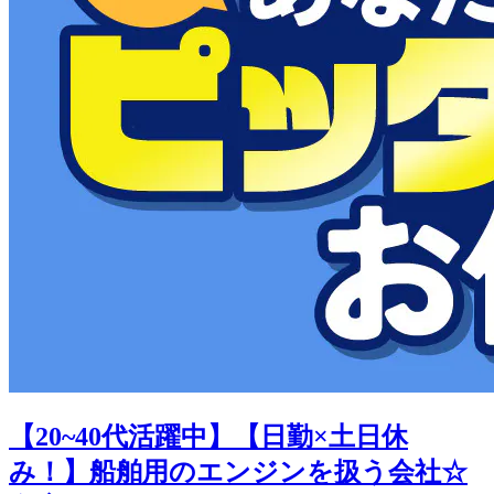
【20~40代活躍中】【日勤×土日休
み！】船舶用のエンジンを扱う会社☆