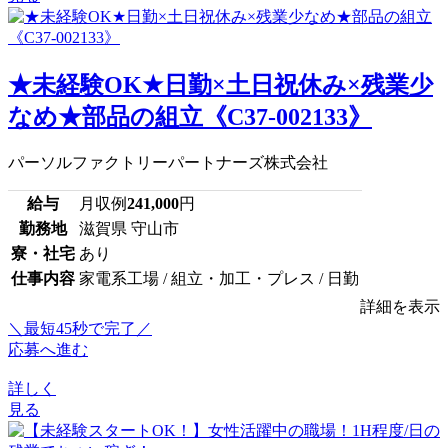
★未経験OK★日勤×土日祝休み×残業少
なめ★部品の組立《C37-002133》
パーソルファクトリーパートナーズ株式会社
給与
月収例
241,000
円
勤務地
滋賀県 守山市
寮・社宅
あり
仕事内容
家電系工場 / 組立・加工・プレス / 日勤
詳細を表示
＼最短45秒で完了／
応募へ進む
詳しく
見る