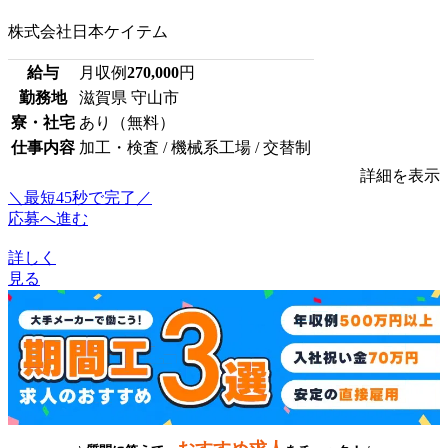
株式会社日本ケイテム
給与
月収例
270,000
円
勤務地
滋賀県 守山市
寮・社宅
あり（無料）
仕事内容
加工・検査 / 機械系工場 / 交替制
詳細を表示
＼最短45秒で完了／
応募へ進む
詳しく
見る