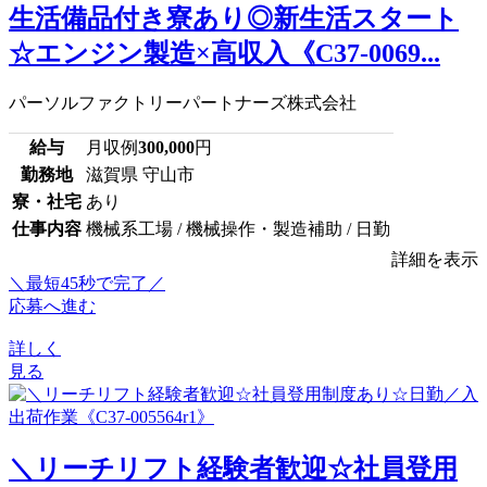
生活備品付き寮あり◎新生活スタート
☆エンジン製造×高収入《C37-0069...
パーソルファクトリーパートナーズ株式会社
給与
月収例
300,000
円
勤務地
滋賀県 守山市
寮・社宅
あり
仕事内容
機械系工場 / 機械操作・製造補助 / 日勤
詳細を表示
＼最短45秒で完了／
応募へ進む
詳しく
見る
＼リーチリフト経験者歓迎☆社員登用