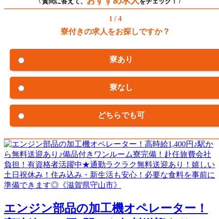
おすすめ求人
\ 質問に答えて、
をチェック！ /
1 / 4
寮付きの求人をお探しですか？
寮あり
寮なし
どちらでも可
エンジン部品の加工機オペレーター！