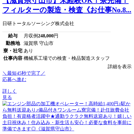
【滋賀県守山市】未経験OK！寮完備！
フィルターの製造・検査《お仕事No.8...
日研トータルソーシング株式会社
給与
月収例
248,000
円
勤務地
滋賀県 守山市
寮・社宅
あり
仕事内容
機械系工場での検査・検品製造スタッフ
詳細を表示
＼最短45秒で完了／
応募へ進む
詳しく
見る