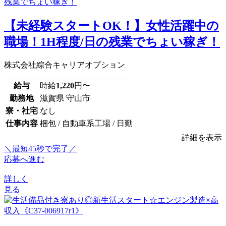
【未経験スタートOK！】女性活躍中の
職場！1H程度/日の残業でちょい稼ぎ！
株式会社綜合キャリアオプション
給与
時給
1,220
円〜
勤務地
滋賀県 守山市
寮・社宅
なし
仕事内容
梱包 / 自動車系工場 / 日勤
詳細を表示
＼最短45秒で完了／
応募へ進む
詳しく
見る