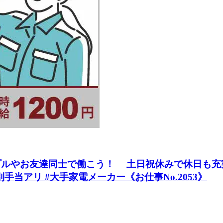
ルやお友達同士で働こう！ 土日祝休みで休日も充実！
別手当アリ #大手家電メーカー《お仕事No.2053》