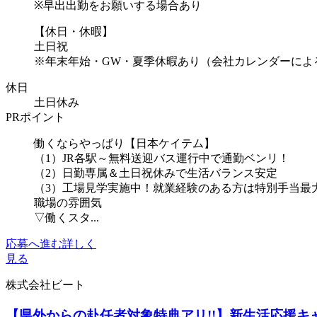
※早出出勤をお願いする場合あり
【休日・休暇】
土日祝
※年末年始・GW・夏季休暇あり（会社カレンダーによ
休日
土日休み
PRポイント
働くならやっぱり【日本ケイテム】
（1）JR各駅～無料送迎バス運行中で通勤ベンリ！
（2）日勤専属＆土日祝休みで生活バランス安定
（3）工場見学実施中！就業経験のある方は特別手当最
職場の雰囲気
▽働くスタ...
応募へ進む
詳しく
見る
株式会社ビート
【県外からの赴任者対象特典アリ!!】新生活応援