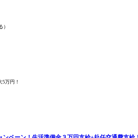
る）
大5万円！
キャンペーン！生活準備金３万円支給+赴任交通費支