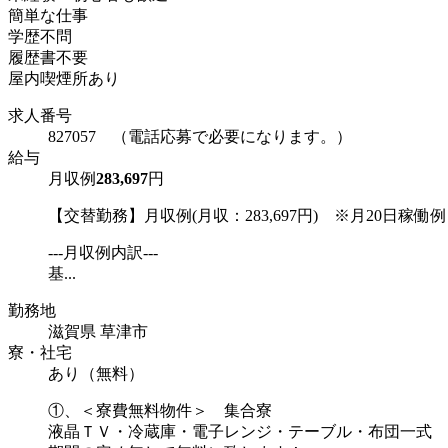
簡単な仕事
学歴不問
履歴書不要
屋内喫煙所あり
求人番号
827057 （電話応募で必要になります。）
給与
月収例
283,697
円
【交替勤務】月収例(月収：283,697円) ※月20日稼働例
---月収例内訳---
基...
勤務地
滋賀県 草津市
寮・社宅
あり（無料）
①、＜寮費無料物件＞ 集合寮
液晶ＴＶ・冷蔵庫・電子レンジ・テーブル・布団一式