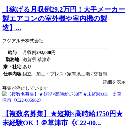
【稼げる月収例29.2万円！大手メーカー
製エアコンの室外機や室内機の製
造】...
フジアルテ株式会社
給与
月収例
292,000
円
勤務地
滋賀県 草津市
寮・社宅
あり
仕事内容
組立・加工・プレス / 家電系工場 / 交替制
詳細を表示
募集が停止しています
【複数名募集】★短期×高時給1750円★
未経験OK！＠草津市《C22-00...