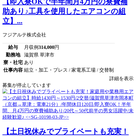
【即入寮OKで半年間月4万円の寮費補
助あり♪工具を使用したエアコンの組
立】...
フジアルテ株式会社
給与
月収例
314,000
円
勤務地
滋賀県 草津市
寮・社宅
あり
仕事内容
組立・加工・プレス / 家電系工場 / 交替制
詳細を表示
募集が停止しています
【土日祝休みでプライベートも充実！