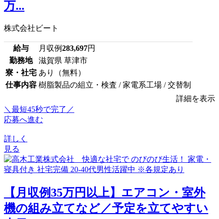
万...
株式会社ビート
給与
月収例
283,697
円
勤務地
滋賀県 草津市
寮・社宅
あり（無料）
仕事内容
樹脂製品の組立・検査 / 家電系工場 / 交替制
詳細を表示
＼最短45秒で完了／
応募へ進む
詳しく
見る
【月収例35万円以上】エアコン・室外
機の組み立てなど／予定を立てやすい