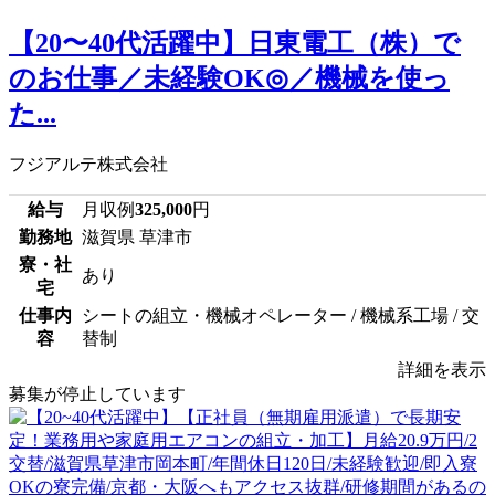
【20〜40代活躍中】日東電工（株）で
のお仕事／未経験OK◎／機械を使っ
た...
フジアルテ株式会社
給与
月収例
325,000
円
勤務地
滋賀県 草津市
寮・社
あり
宅
仕事内
シートの組立・機械オペレーター / 機械系工場 / 交
容
替制
詳細を表示
募集が停止しています