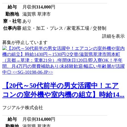
給与
月収例
314,000
円
勤務地
滋賀県 草津市
寮・社宅
あり
仕事内容
組立・加工・プレス / 家電系工場 / 交替制
詳細を表示
募集が停止しています
【20代～50代前半の男女活躍中！エア
コンの室外機や室内機の組立】時給14...
フジアルテ株式会社
給与
月収例
314,000
円
勤務地
滋賀県 草津市