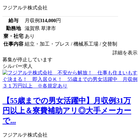
フジアルテ株式会社
給与
月収例
314,000
円
勤務地
滋賀県 草津市
寮・社宅
あり
仕事内容
組立・加工・プレス / 機械系工場 / 交替制
詳細を表示
募集が停止しています
シルバー求人
【55歳までの男女活躍中】月収例31万
円以上＆寮費補助アリ◎大手メーカー
で...
フジアルテ株式会社