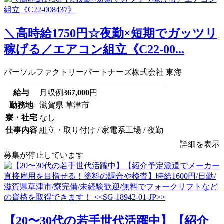
＼高時給1750円☆夜勤×短期でガッツリ
稼げる／エアコン組立《C22-00...
パーソルファクトリーパートナーズ株式会社 東海
給与
月収例
367,000
円
勤務地
滋賀県 草津市
寮・社宅
なし
仕事内容
組立・取り付け / 家電系工場 / 夜勤
詳細を表示
募集が停止しています
【20〜30代の若手世代活躍中】【紹介