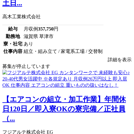
土日...
高木工業株式会社
給与
月収例
357,750
円
勤務地
滋賀県 草津市
寮・社宅
あり
仕事内容
組立・組み立て / 家電系工場 / 交替制
詳細を表示
募集が停止しています
【エアコンの組立・加工作業】年間休
日120日／即入寮OKの寮完備／正社員
（...
フジアルテ株式会社 EG