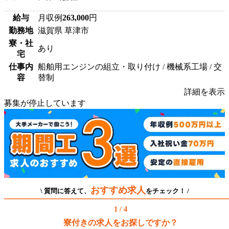
給与
月収例
263,000
円
勤務地
滋賀県 草津市
寮・社
あり
宅
仕事内
船舶用エンジンの組立・取り付け / 機械系工場 / 交
容
替制
詳細を表示
募集が停止しています
おすすめ求人
\ 質問に答えて、
をチェック！ /
1 / 4
寮付きの求人をお探しですか？