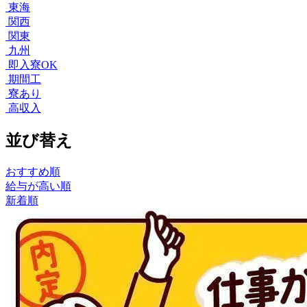
東海
関西
関東
九州
即入寮OK
期間工
寮あり
高収入
並び替え
おすすめ順
給与が高い順
新着順