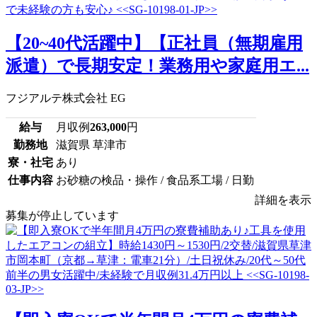
【20~40代活躍中】【正社員（無期雇用
派遣）で長期安定！業務用や家庭用エ...
フジアルテ株式会社 EG
給与
月収例
263,000
円
勤務地
滋賀県 草津市
寮・社宅
あり
仕事内容
お砂糖の検品・操作 / 食品系工場 / 日勤
詳細を表示
募集が停止しています