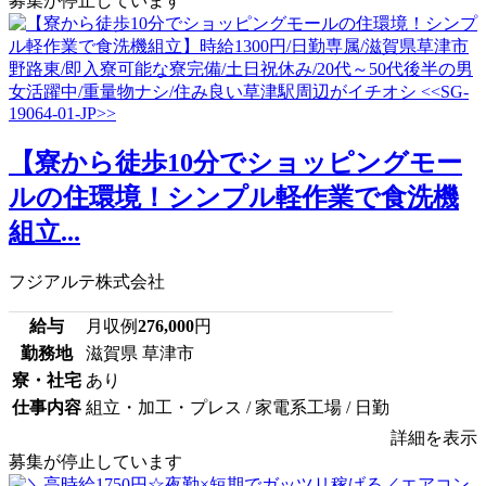
募集が停止しています
【寮から徒歩10分でショッピングモー
ルの住環境！シンプル軽作業で食洗機
組立...
フジアルテ株式会社
給与
月収例
276,000
円
勤務地
滋賀県 草津市
寮・社宅
あり
仕事内容
組立・加工・プレス / 家電系工場 / 日勤
詳細を表示
募集が停止しています