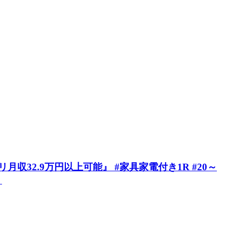
2.9万円以上可能』 #家具家電付き1R #20～
》