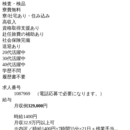
検査・検品
寮費無料
寮/社宅あり・住み込み
高収入
資格取得支援あり
赴任旅費の補助あり
社会保険完備
送迎あり
20代活躍中
30代活躍中
40代活躍中
学歴不問
履歴書不要
求人番号
1087969 （電話応募で必要になります。）
給与
月収例
329,000
円
時給1400円
月収32.9万円以上可
※内訳／時給1400円×7時間55分×21日＋残業手当...