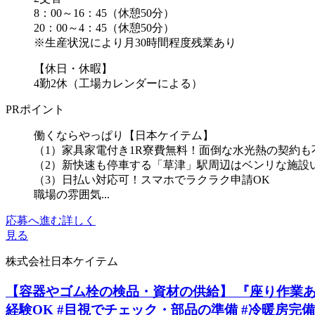
8：00～16：45（休憩50分）
20：00～4：45（休憩50分）
※生産状況により月30時間程度残業あり
【休日・休暇】
4勤2休（工場カレンダーによる）
PRポイント
働くならやっぱり【日本ケイテム】
（1）家具家電付き1R寮費無料！面倒な水光熱の契約も
（2）新快速も停車する「草津」駅周辺はベンリな施設
（3）日払い対応可！スマホでラクラク申請OK
職場の雰囲気...
応募へ進む
詳しく
見る
株式会社日本ケイテム
【容器やゴム栓の検品・資材の供給】 『座り作業あり
経験OK #目視でチェック・部品の準備 #冷暖房完備 