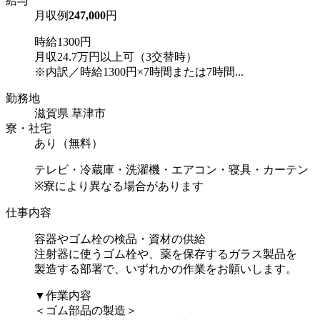
給与
月収例
247,000
円
時給1300円
月収24.7万円以上可（3交替時）
※内訳／時給1300円×7時間または7時間...
勤務地
滋賀県 草津市
寮・社宅
あり（無料）
テレビ・冷蔵庫・洗濯機・エアコン・寝具・カーテン
※寮により異なる場合があります
仕事内容
容器やゴム栓の検品・資材の供給
注射器に使うゴム栓や、薬を保存するガラス製品を
製造する部署で、いずれかの作業をお願いします。
▼作業内容
＜ゴム部品の製造＞