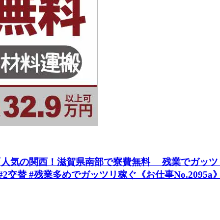
気の関西！滋賀県南部で寮費無料 残業でガッツリ月収3
#2交替 #残業多めでガッツリ稼ぐ《お仕事No.2095a