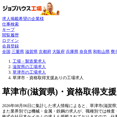
求人掲載希望の企業様
仕事検索
キープ
閲覧履歴
ログイン
会員登録
全国
三重県
滋賀県
京都府
大阪府
兵庫県
奈良県
和歌山県
寮
工場・製造業求人
滋賀県の工場求人
草津市の工場求人
草津市・資格取得支援ありの工場求人
草津市(滋賀県)・資格取得支援
2026年08月06日に集計した求人情報によると、草津市(滋賀県
また業界別では機械・金属・鉄鋼の求人が、職種別では検査
株式会社日本ケイテムの求人も掲載されておりますので、仕