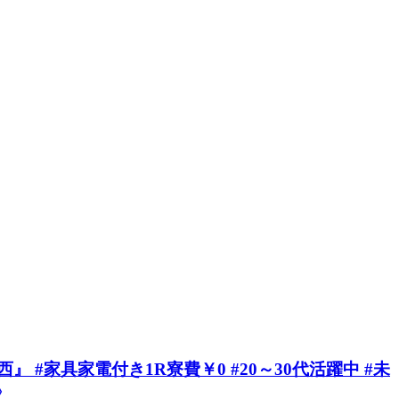
家具家電付き1R寮費￥0 #20～30代活躍中 #未
》