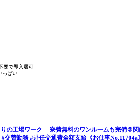
不要で即入居可
いっぱい！
の工場ワーク 寮費無料のワンルームも完備＠関西』 #
#交替勤務 #赴任交通費全額支給《お仕事No.11704a