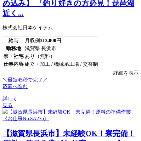
め込み】 『釣り好きの方必見！琵琶湖
近く...
株式会社日本ケイテム
給与
月収例
313,000
円
勤務地
滋賀県 長浜市
寮・社宅
あり（無料）
仕事内容
組立・加工 / 機械系工場 / 交替制
詳細を表示
＼最短45秒で完了／
応募へ進む
詳しく
見る
【滋賀県長浜市】未経験OK！寮完備！