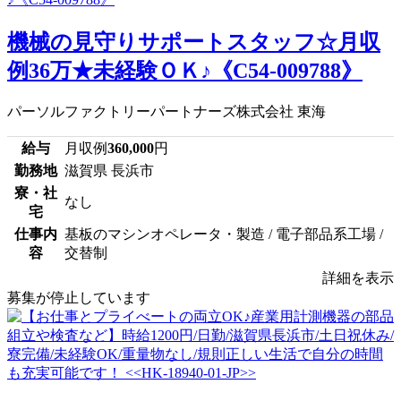
機械の見守りサポートスタッフ☆月収
例36万★未経験ＯＫ♪《C54-009788》
パーソルファクトリーパートナーズ株式会社 東海
給与
月収例
360,000
円
勤務地
滋賀県 長浜市
寮・社
なし
宅
仕事内
基板のマシンオペレータ・製造 / 電子部品系工場 /
容
交替制
詳細を表示
募集が停止しています