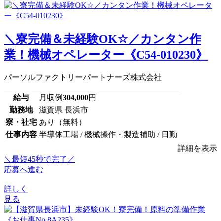
＼寮完備＆未経験OK☆／カンタン作
業！機械オペレーター《C54-010230》
パーソルファクトリーパートナーズ株式会社
給与
月収例
304,000
円
勤務地
滋賀県 長浜市
寮・社宅
あり（無料）
仕事内容
半導体工場 / 機械操作・製造補助 / 日勤
詳細を表示
＼最短45秒で完了／
応募へ進む
詳しく
見る