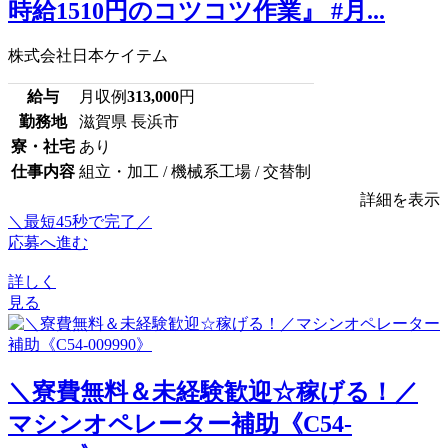
時給1510円のコツコツ作業』 #月...
株式会社日本ケイテム
給与
月収例
313,000
円
勤務地
滋賀県 長浜市
寮・社宅
あり
仕事内容
組立・加工 / 機械系工場 / 交替制
詳細を表示
＼最短45秒で完了／
応募へ進む
詳しく
見る
＼寮費無料＆未経験歓迎☆稼げる！／
マシンオペレーター補助《C54-