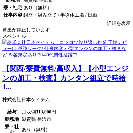
勤務地
滋賀県 長浜市
寮・社宅
あり（無料）
仕事内容
組立・組み立て / 半導体工場 / 日勤
詳細を表示
募集が停止しています
スペシャル
【関西/寮費無料/高収入】【小型エンジ
ンの加工・検査】カンタン組立で時給
1...
株式会社日本ケイテム
給与
月収例
313,000
円
勤務地
滋賀県 長浜市
寮・社
あり（無料）
宅