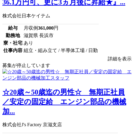
36.1万円可、更に3ヵ月後に昇給★』...
株式会社日本ケイテム
給与
月収例
361,000
円
勤務地
滋賀県 長浜市
寮・社宅
あり
仕事内容
組立・組み立て / 半導体工場 / 日勤
詳細を表示
募集が停止しています
☆20歳～50歳迄の男性☆ 無期正社員
／安定の固定給 エンジン部品の機械
加...
株式会社J's Factory 京滋支店