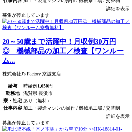
仕事内容
加工・製造マシンの操作 / 機械系工場 / 交替制
詳細を表示
募集が停止しています
20～50歳まで活躍中！月収例30万円
◎ 機械部品の加工／検査【ワンルー
ム...
株式会社J's Factory 京滋支店
給与
時給例
1,650
円
勤務地
滋賀県 長浜市
寮・社宅
あり（無料）
仕事内容
加工・製造マシンの操作 / 機械系工場 / 交替制
詳細を表示
募集が停止しています