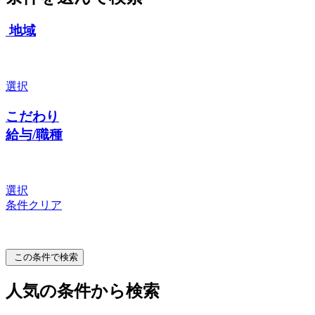
地域
選択
こだわり
給与/職種
選択
条件クリア
この条件で検索
人気の条件から検索