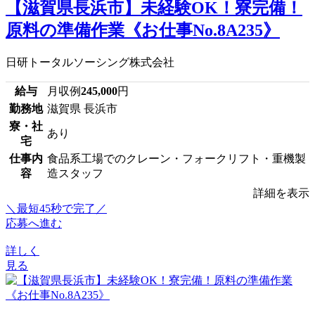
【滋賀県長浜市】未経験OK！寮完備！
原料の準備作業《お仕事No.8A235》
日研トータルソーシング株式会社
給与
月収例
245,000
円
勤務地
滋賀県 長浜市
寮・社
あり
宅
仕事内
食品系工場でのクレーン・フォークリフト・重機製
容
造スタッフ
詳細を表示
＼最短45秒で完了／
応募へ進む
詳しく
見る