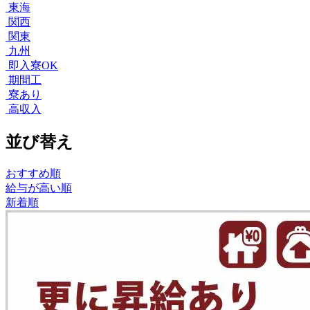
東海
関西
関東
九州
即入寮OK
期間工
寮あり
高収入
並び替え
おすすめ順
給与が高い順
新着順