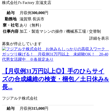
株式会社J's Factory 京滋支店
給与
月収例
300,000
円
勤務地
滋賀県 長浜市
寮・社宅
あり（無料）
仕事内容
加工・製造マシンの操作 / 機械系工場 / 交替制
詳細を表示
募集が停止しています
【月収例31万円以上◎】手のひらサイ
ズの合成繊維の検査・梱包／土日休み&
長...
フジアルテ株式会社
給与
月収例
315,000
円