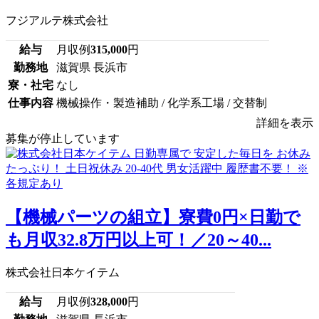
フジアルテ株式会社
給与
月収例
315,000
円
勤務地
滋賀県 長浜市
寮・社宅
なし
仕事内容
機械操作・製造補助 / 化学系工場 / 交替制
詳細を表示
募集が停止しています
【機械パーツの組立】寮費0円×日勤で
も月収32.8万円以上可！／20～40...
株式会社日本ケイテム
給与
月収例
328,000
円