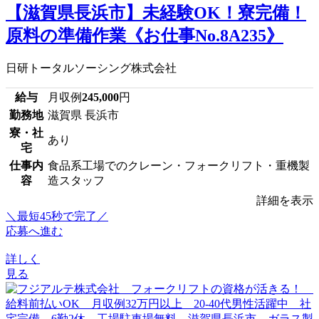
【滋賀県長浜市】未経験OK！寮完備！
原料の準備作業《お仕事No.8A235》
日研トータルソーシング株式会社
給与
月収例
245,000
円
勤務地
滋賀県 長浜市
寮・社
あり
宅
仕事内
食品系工場でのクレーン・フォークリフト・重機製
容
造スタッフ
詳細を表示
＼最短45秒で完了／
応募へ進む
詳しく
見る