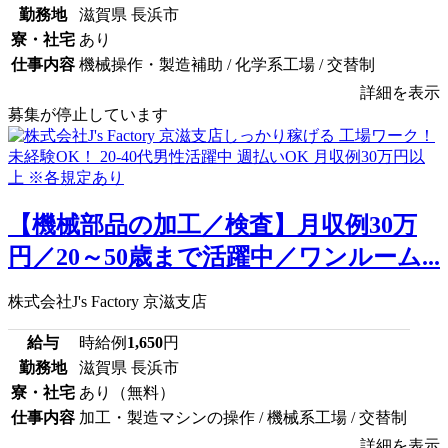
勤務地
滋賀県 長浜市
寮・社宅
あり
仕事内容
機械操作・製造補助 / 化学系工場 / 交替制
詳細を表示
募集が停止しています
【機械部品の加工／検査】月収例30万
円／20～50歳まで活躍中／ワンルーム...
株式会社J's Factory 京滋支店
給与
時給例
1,650
円
勤務地
滋賀県 長浜市
寮・社宅
あり（無料）
仕事内容
加工・製造マシンの操作 / 機械系工場 / 交替制
詳細を表示