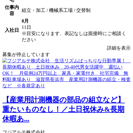
仕事内
組立・加工 / 機械系工場 / 交替制
容
8月
11日
入社日
※目安になります、表記なしは面接時にご相談く
ださい
詳細を表示
募集が停止しています
【産業用計測機器の部品の組立など】
重たいものなし！／土日祝休み&長期
休暇あ...
フジアルテ株式会社