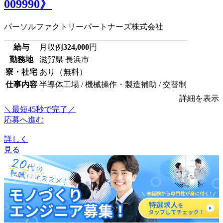
009990》
パーソルファクトリーパートナーズ株式会社
給与
月収例
324,000
円
勤務地
滋賀県 長浜市
寮・社宅
あり（無料）
仕事内容
半導体工場 / 機械操作・製造補助 / 交替制
詳細を表示
＼最短45秒で完了／
応募へ進む
詳しく
見る