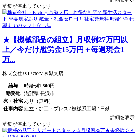
募集が停止しています
★【機械部品の組立】月収例27万円以
上／今だけ慰労金15万円＋毎週現金1
万...
株式会社J's Factory 京滋支店
給与
時給例
1,500
円
勤務地
滋賀県 長浜市
寮・社宅
あり（無料）
仕事内容
組立・加工・プレス / 機械系工場 / 日勤
詳細を表示
募集が停止しています