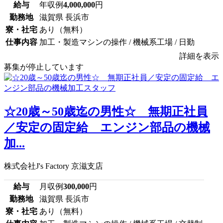
給与
年収例
4,000,000
円
勤務地
滋賀県 長浜市
寮・社宅
あり（無料）
仕事内容
加工・製造マシンの操作 / 機械系工場 / 日勤
詳細を表示
募集が停止しています
☆20歳～50歳迄の男性☆ 無期正社員
／安定の固定給 エンジン部品の機械
加...
株式会社J's Factory 京滋支店
給与
月収例
300,000
円
勤務地
滋賀県 長浜市
寮・社宅
あり（無料）