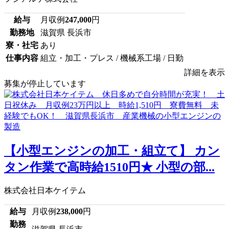
給与
月収例
247,000
円
勤務地
滋賀県 長浜市
寮・社宅
あり
仕事内容
組立・加工・プレス / 機械系工場 / 日勤
詳細を表示
募集が停止しています
【小型エンジンの加工・組立て】 カン
タン作業で高時給1510円★ 小型の部...
株式会社日本ケイテム
給与
月収例
238,000
円
勤務