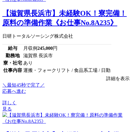
【滋賀県長浜市】未経験OK！寮完備！
原料の準備作業《お仕事No.8A235》
日研トータルソーシング株式会社
給与
月収例
245,000
円
勤務地
滋賀県 長浜市
寮・社宅
あり
仕事内容
運搬・フォークリフト / 食品系工場 / 日勤
詳細を表示
＼最短45秒で完了／
応募へ進む
詳しく
見る