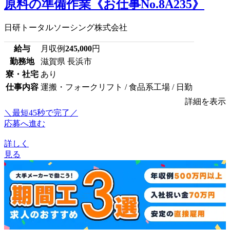
原料の準備作業《お仕事No.8A235》
日研トータルソーシング株式会社
給与
月収例
245,000
円
勤務地
滋賀県 長浜市
寮・社宅
あり
仕事内容
運搬・フォークリフト / 食品系工場 / 日勤
詳細を表示
＼最短45秒で完了／
応募へ進む
詳しく
見る