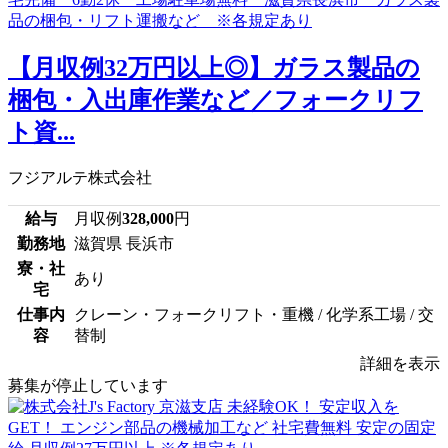
【月収例32万円以上◎】ガラス製品の
梱包・入出庫作業など／フォークリフ
ト資...
フジアルテ株式会社
給与
月収例
328,000
円
勤務地
滋賀県 長浜市
寮・社
あり
宅
仕事内
クレーン・フォークリフト・重機 / 化学系工場 / 交
容
替制
詳細を表示
募集が停止しています