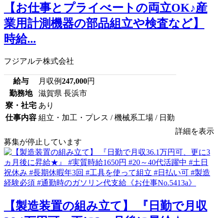
【お仕事とプライべートの両立OK♪産
業用計測機器の部品組立や検査など】
時給...
フジアルテ株式会社
給与
月収例
247,000
円
勤務地
滋賀県 長浜市
寮・社宅
あり
仕事内容
組立・加工・プレス / 機械系工場 / 日勤
詳細を表示
募集が停止しています
【製造装置の組み立て】 『日勤で月収