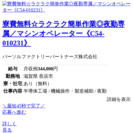
寮費無料☆ラクラク簡単作業◎夜勤専
属／マシンオペレーター《C54-
010231》
パーソルファクトリーパートナーズ株式会社
給与
月収例
344,000
円
勤務地
滋賀県 長浜市
寮・社宅
あり（無料）
仕事内容
半導体工場 / 機械操作・製造補助 / 夜勤
詳細を表示
＼最短45秒で完了／
応募へ進む
詳しく
見る