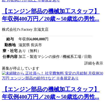
【エンジン部品の機械加工スタッフ】
年収例400万円／20歳～50歳迄の男性...
株式会社J's Factory 京滋支店
給与
年収例
4,000,000
円
勤務地
滋賀県 長浜市
寮・社宅
あり（無料）
仕事内容
加工・製造マシンの操作 / 機械系工場 / 日勤
詳細を表示
募集が停止しています
【エンジン部品の機械加工スタッフ】
年収例400万円／20歳～50歳迄の男性...