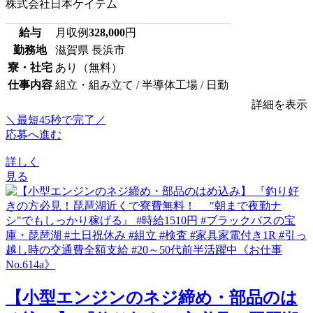
株式会社日本ケイテム
給与
月収例
328,000
円
勤務地
滋賀県 長浜市
寮・社宅
あり（無料）
仕事内容
組立・組み立て / 半導体工場 / 日勤
詳細を表示
＼最短45秒で完了／
応募へ進む
詳しく
見る
【小型エンジンのネジ締め・部品のは