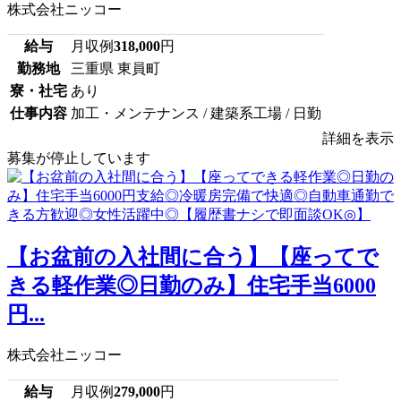
株式会社ニッコー
給与
月収例
318,000
円
勤務地
三重県 東員町
寮・社宅
あり
仕事内容
加工・メンテナンス / 建築系工場 / 日勤
詳細を表示
募集が停止しています
【お盆前の入社間に合う】【座ってで
きる軽作業◎日勤のみ】住宅手当6000
円...
株式会社ニッコー
給与
月収例
279,000
円