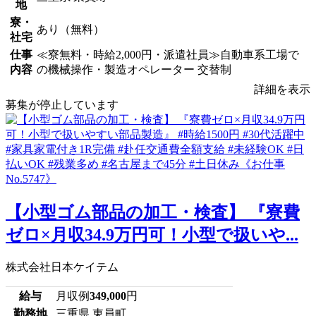
地
寮・
あり（無料）
社宅
仕事
≪寮無料・時給2,000円・派遣社員≫自動車系工場で
内容
の機械操作・製造オペレーター 交替制
詳細を表示
募集が停止しています
【小型ゴム部品の加工・検査】 『寮費
ゼロ×月収34.9万円可！小型で扱いや...
株式会社日本ケイテム
給与
月収例
349,000
円
勤務地
三重県 東員町