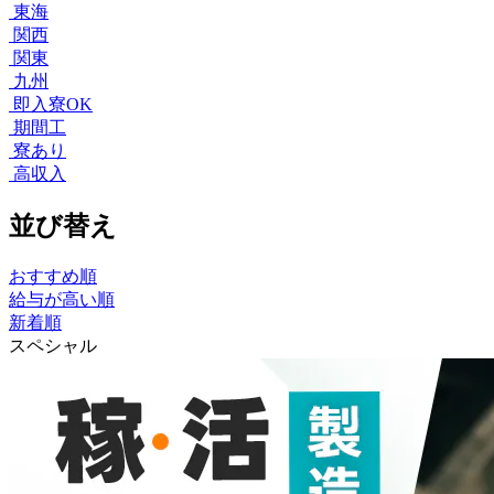
東海
関西
関東
九州
即入寮OK
期間工
寮あり
高収入
並び替え
おすすめ順
給与が高い順
新着順
スペシャル