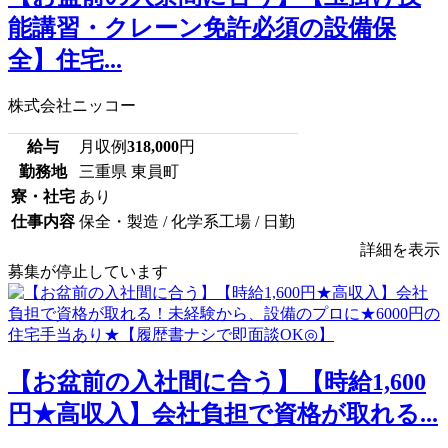
能講習・クレーン免許必須の設備保
全】住宅...
株式会社ニッコー
給与
月収例
318,000
円
勤務地
三重県 東員町
寮・社宅
あり
仕事内容
保全・製造 / 化学系工場 / 日勤
詳細を表示
募集が停止しています
【お盆前の入社間に合う】【時給1,600
円★高収入】会社負担で資格が取れる...