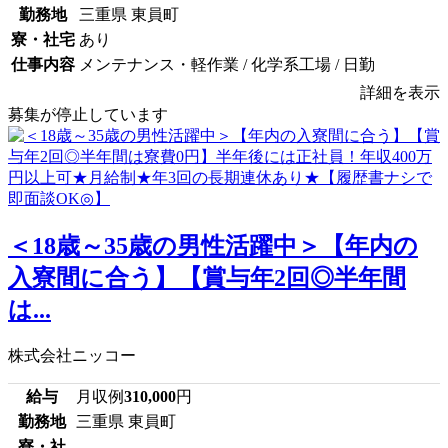
勤務地
三重県 東員町
寮・社宅
あり
仕事内容
メンテナンス・軽作業 / 化学系工場 / 日勤
詳細を表示
募集が停止しています
＜18歳～35歳の男性活躍中＞【年内の
入寮間に合う】【賞与年2回◎半年間
は...
株式会社ニッコー
給与
月収例
310,000
円
勤務地
三重県 東員町
寮・社