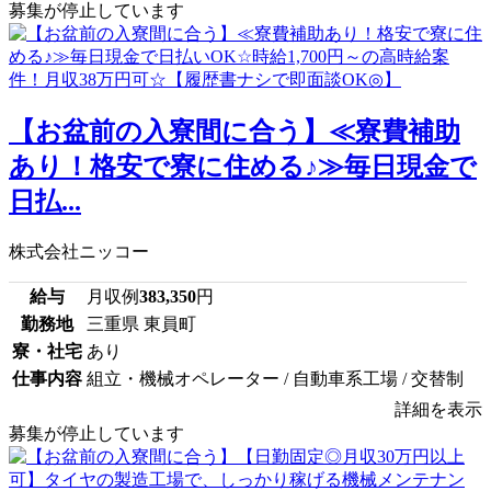
募集が停止しています
【お盆前の入寮間に合う】≪寮費補助
あり！格安で寮に住める♪≫毎日現金で
日払...
株式会社ニッコー
給与
月収例
383,350
円
勤務地
三重県 東員町
寮・社宅
あり
仕事内容
組立・機械オペレーター / 自動車系工場 / 交替制
詳細を表示
募集が停止しています