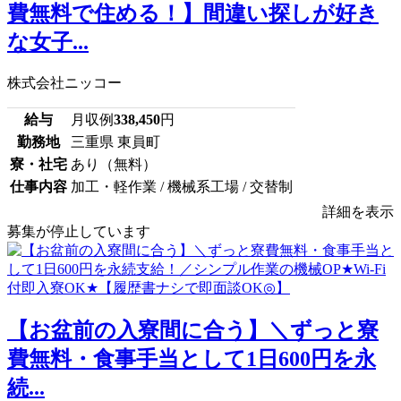
費無料で住める！】間違い探しが好き
な女子...
株式会社ニッコー
給与
月収例
338,450
円
勤務地
三重県 東員町
寮・社宅
あり（無料）
仕事内容
加工・軽作業 / 機械系工場 / 交替制
詳細を表示
募集が停止しています
【お盆前の入寮間に合う】＼ずっと寮
費無料・食事手当として1日600円を永
続...