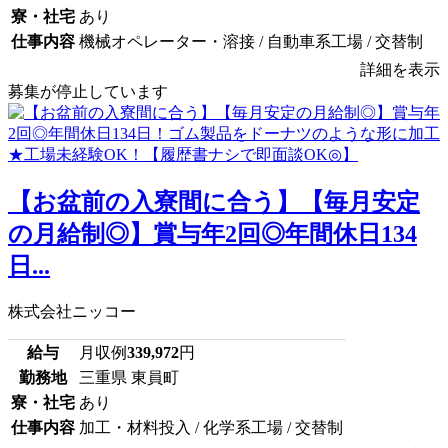
寮・社宅
あり
仕事内容
機械オペレーター・溶接 / 自動車系工場 / 交替制
詳細を表示
募集が停止しています
【お盆前の入寮間に合う】【毎月安定
の月給制◎】賞与年2回◎年間休日134
日...
株式会社ニッコー
給与
月収例
339,972
円
勤務地
三重県 東員町
寮・社宅
あり
仕事内容
加工・材料投入 / 化学系工場 / 交替制