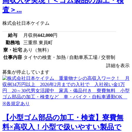
高収入を実現！＜ゴム製品の加工・検
査＞...
株式会社日本ケイテム
給与
月収例
442,000
円
勤務地
三重県 東員町
寮・社宅
あり（無料）
仕事内容
タイヤの検査・加熱 / 自動車系工場 / 交替制
詳細を表示
募集が停止しています
【小型ゴム部品の加工・検査】寮費無
料×高収入！小型で扱いやすい製品で