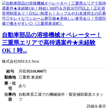
自動車部品の溶接機械オペレーター！
三重県エリアで高待遇案件★未経験
OK！時...
株式会社BREXA Next
給与
月収例
310,000
円
勤務地
三重県 東員町
寮・社
あり
宅
仕事内
自動車系工場での機械操作・製造補助製造スタッ
容
フ
詳細を表示