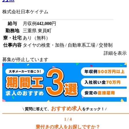
株式会社日本ケイテム
給与
月収例
442,000
円
勤務地
三重県 東員町
寮・社宅
あり（無料）
仕事内容
タイヤの検査・加熱 / 自動車系工場 / 交替制
詳細を表示
募集が停止しています
おすすめ求人
\ 質問に答えて、
をチェック！ /
1 / 4
寮付きの求人をお探しですか？