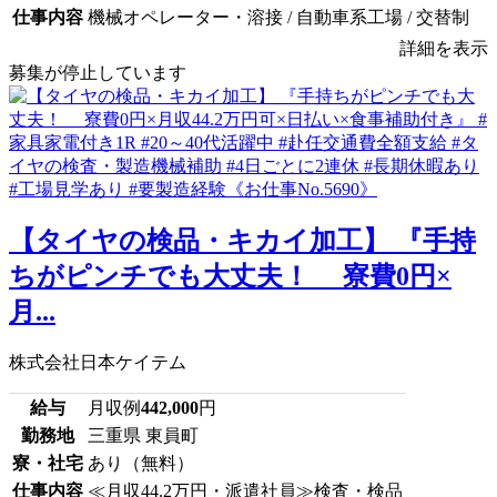
仕事内容
機械オペレーター・溶接 / 自動車系工場 / 交替制
詳細を表示
募集が停止しています
【タイヤの検品・キカイ加工】 『手持
ちがピンチでも大丈夫！ 寮費0円×
月...
株式会社日本ケイテム
給与
月収例
442,000
円
勤務地
三重県 東員町
寮・社宅
あり（無料）
仕事内容
≪月収44.2万円・派遣社員≫検査・検品