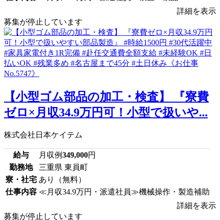
詳細を表示
募集が停止しています
【小型ゴム部品の加工・検査】 『寮費
ゼロ×月収34.9万円可！小型で扱いや...
株式会社日本ケイテム
給与
月収例
349,000
円
勤務地
三重県 東員町
寮・社宅
あり（無料）
仕事内容
≪月収34.9万円・派遣社員≫機械操作・製造補助
詳細を表示
募集が停止しています