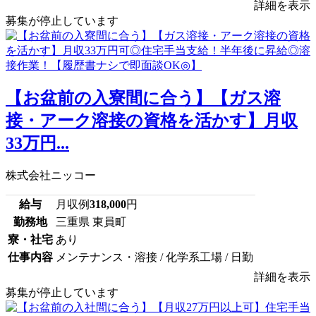
詳細を表示
募集が停止しています
【お盆前の入寮間に合う】【ガス溶
接・アーク溶接の資格を活かす】月収
33万円...
株式会社ニッコー
給与
月収例
318,000
円
勤務地
三重県 東員町
寮・社宅
あり
仕事内容
メンテナンス・溶接 / 化学系工場 / 日勤
詳細を表示
募集が停止しています