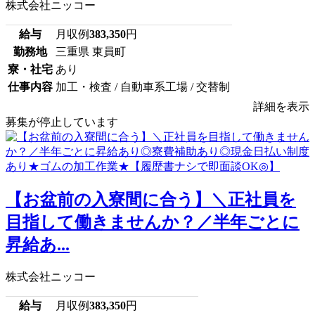
株式会社ニッコー
給与
月収例
383,350
円
勤務地
三重県 東員町
寮・社宅
あり
仕事内容
加工・検査 / 自動車系工場 / 交替制
詳細を表示
募集が停止しています
【お盆前の入寮間に合う】＼正社員を
目指して働きませんか？／半年ごとに
昇給あ...
株式会社ニッコー
給与
月収例
383,350
円