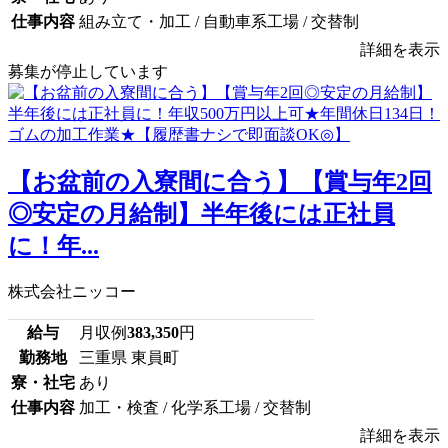
仕事内容
組み立て・加工 / 自動車系工場 / 交替制
詳細を表示
募集が停止しています
【お盆前の入寮間に合う】【賞与年2回
◎安定の月給制】半年後には正社員
に！年...
株式会社ニッコー
給与
月収例
383,350
円
勤務地
三重県 東員町
寮・社宅
あり
仕事内容
加工・検査 / 化学系工場 / 交替制
詳細を表示