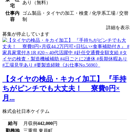
あり（無料）
宅
仕事内
ゴム製品・タイヤの加工・検査 / 化学系工場 / 交替
容
制
詳細を表示
募集が停止しています
【タイヤの検品・キカイ加工】 『手持
ちがピンチでも大丈夫！ 寮費0円×
月...
株式会社日本ケイテム
給与
月収例
442,000
円
勤務地
三重県 東員町