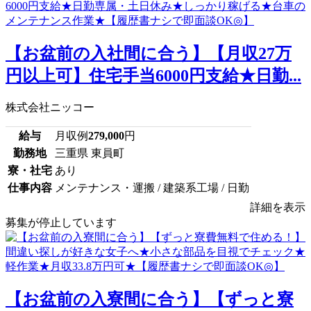
【お盆前の入社間に合う】【月収27万
円以上可】住宅手当6000円支給★日勤...
株式会社ニッコー
給与
月収例
279,000
円
勤務地
三重県 東員町
寮・社宅
あり
仕事内容
メンテナンス・運搬 / 建築系工場 / 日勤
詳細を表示
募集が停止しています
【お盆前の入寮間に合う】【ずっと寮