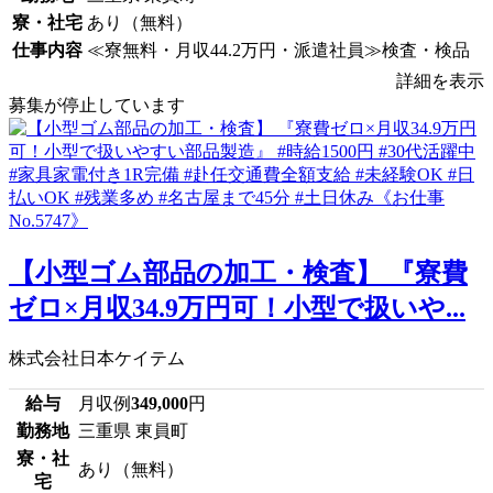
寮・社宅
あり（無料）
仕事内容
≪寮無料・月収44.2万円・派遣社員≫検査・検品
詳細を表示
募集が停止しています
【小型ゴム部品の加工・検査】 『寮費
ゼロ×月収34.9万円可！小型で扱いや...
株式会社日本ケイテム
給与
月収例
349,000
円
勤務地
三重県 東員町
寮・社
あり（無料）
宅