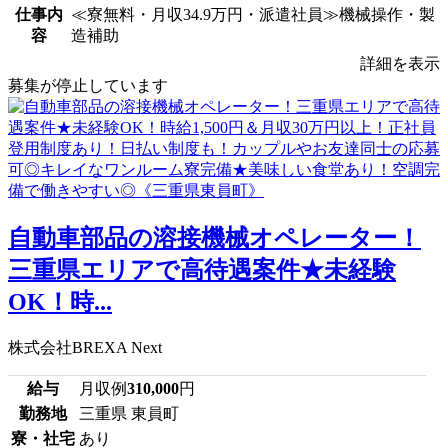
仕事内
≪寮無料・月収34.9万円・派遣社員≫機械操作・製
容
造補助
詳細を表示
募集が停止しています
自動車部品の溶接機械オペレーター！
三重県エリアで高待遇案件★未経験
OK！時...
株式会社BREXA Next
給与
月収例
310,000
円
勤務地
三重県 東員町
寮・社宅
あり