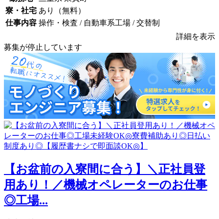
寮・社宅
あり（無料）
仕事内容
操作・検査 / 自動車系工場 / 交替制
詳細を表示
募集が停止しています
【お盆前の入寮間に合う】＼正社員登
用あり！／機械オペレーターのお仕事
◎工場...