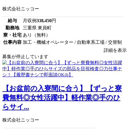
株式会社ニッコー
給与
月収例
338,450
円
勤務地
三重県 東員町
寮・社宅
あり（無料）
仕事内容
加工・機械オペレーター / 自動車系工場 / 交替制
詳細を表示
募集が停止しています
【お盆前の入寮間に合う】【ずっと寮
費無料◎女性活躍中】軽作業◎手のひ
らサイ...
株式会社ニッコー