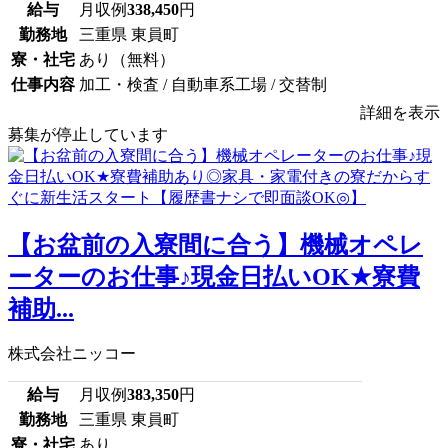
給与
月収例
338,450
円
勤務地
三重県 東員町
寮・社宅
あり（無料）
仕事内容
加工・検査 / 自動車系工場 / 交替制
詳細を表示
募集が停止しています
【お盆前の入寮間に合う】機械オペレ
ーターのお仕事♪現金日払いOK★寮費
補助...
株式会社ニッコー
給与
月収例
383,350
円
勤務地
三重県 東員町
寮・社宅
あり