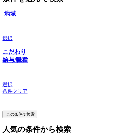
地域
選択
こだわり
給与/職種
選択
条件クリア
この条件で検索
人気の条件から検索