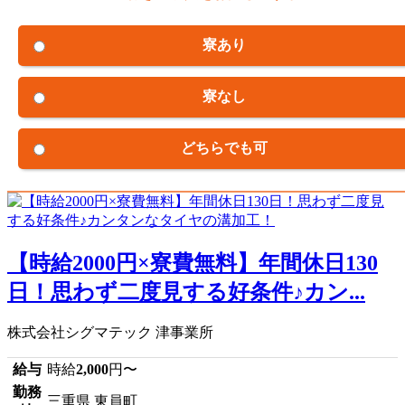
寮あり
寮なし
どちらでも可
【時給2000円×寮費無料】年間休日130
日！思わず二度見する好条件♪カン...
株式会社シグマテック 津事業所
給与
時給
2,000
円〜
勤務
三重県 東員町