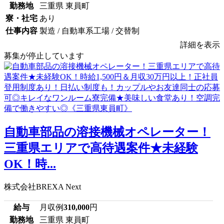
勤務地
三重県 東員町
寮・社宅
あり
仕事内容
製造 / 自動車系工場 / 交替制
詳細を表示
募集が停止しています
自動車部品の溶接機械オペレーター！
三重県エリアで高待遇案件★未経験
OK！時...
株式会社BREXA Next
給与
月収例
310,000
円
勤務地
三重県 東員町