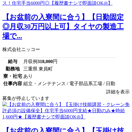
【お盆前の入寮間に合う】【日勤固定
◎月収30万円以上可】タイヤの製造工
場で...
株式会社ニッコー
給与
月収例
318,000
円
勤務地
三重県 東員町
寮・社宅
あり
仕事内容
組立・メンテナンス / 電子部品系工場 / 日勤
詳細を表示
募集が停止しています
【お盆前の入寮間に合う】【玉掛け技