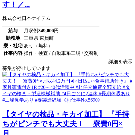
す！／...
株式会社日本ケイテム
給与
月収例
349,000
円
勤務地
三重県 東員町
寮・社宅
あり（無料）
仕事内容
操作・検査 / 自動車系工場 / 交替制
詳細を表示
募集が停止しています
【タイヤの検品・キカイ加工】 『手持
ちがピンチでも大丈夫！ 寮費0円×
月...