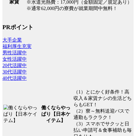
家賃
※水道光熱費：17,000円（金額固定／規定あり）
※通常62,000円の寮費が就業期間中無料！
PRポイント
大手企業
福利厚生充実
男性活躍中
女性活躍中
20代活躍中
30代活躍中
40代活躍中
（1）とにかく好条件！高
収入＆家賃ナシの生活どち
らもGET！
働くならやっ
（2）寮～無料送迎バスで
ぱり【日本ケ
通勤もラクラク！
イテム】
（3）スマホでサクッと日
払い申請可＆食事補助も毎