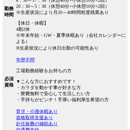
8：30～17：30（休憩40分+小休憩10分×2回）
20：30～5：30（休憩40分+小休憩10分×2回）
勤務
※生産状況により月20～40時間程度残業あり
時間
【休日・休暇】
4勤2休
※年末年始・GW・夏季休暇あり（会社カレンダーに
よる）
※生産状況により休日出勤の可能性あり
学歴不問
工場勤務経験をお持ちの方
必須
▼こんな方におすすめです！
資格
・カラダを動かす事が好きな方
・寮費無料で安心して生活したい方
・手持ちがピンチ！手厚い福利厚生希望の方
育児・介護休暇あり
資格取得支援あり
赴任旅費の補助あり
交通費支給