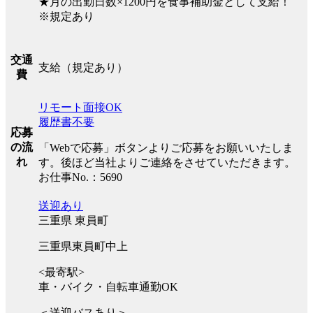
★月の出勤日数×1200円を食事補助金として支給！
※規定あり
交通
支給（規定あり）
費
リモート面接OK
履歴書不要
応募
の流
「Webで応募」ボタンよりご応募をお願いいたしま
れ
す。後ほど当社よりご連絡をさせていただきます。
お仕事No.：5690
送迎あり
三重県 東員町
三重県東員町中上
<最寄駅>
車・バイク・自転車通勤OK
＜送迎バスあり＞