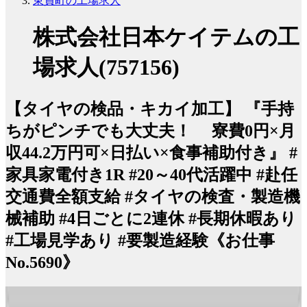
東員町の工場求人
株式会社日本ケイテムの工
場求人(757156)
【タイヤの検品・キカイ加工】 『手持
ちがピンチでも大丈夫！ 寮費0円×月
収44.2万円可×日払い×食事補助付き』 #
家具家電付き1R #20～40代活躍中 #赴任
交通費全額支給 #タイヤの検査・製造機
械補助 #4日ごとに2連休 #長期休暇あり
#工場見学あり #要製造経験《お仕事
No.5690》