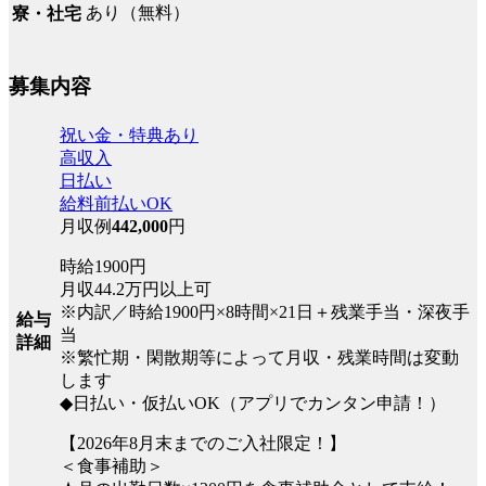
あり（無料）
寮・社宅
募集内容
祝い金・特典あり
高収入
日払い
給料前払いOK
月収例
442,000
円
時給1900円
月収44.2万円以上可
※内訳／時給1900円×8時間×21日＋残業手当・深夜手
給与
当
詳細
※繁忙期・閑散期等によって月収・残業時間は変動
します
◆日払い・仮払いOK（アプリでカンタン申請！）
【2026年8月末までのご入社限定！】
＜食事補助＞