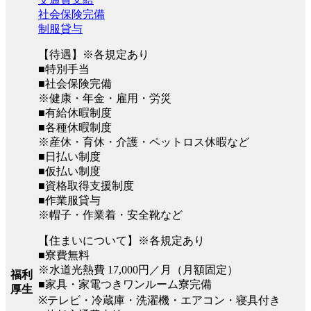
社会保険完備
制服貸与
【待遇】※各規定あり
■特別手当
■社会保険完備
※健康・年金・雇用・労災
■有給休暇制度
■各種休暇制度
※産休・育休・介護・ペットロス休暇など
■日払い制度
■仮払い制度
■資格取得支援制度
■作業服貸与
※帽子・作業着・安全靴など
【住まいについて】※各規定あり
■寮費無料
※水道光熱費 17,000円／月（月額固定）
福利
■家具・家電つきワンルーム寮完備
厚生
※テレビ・冷蔵庫・洗濯機・エアコン・寝具付き