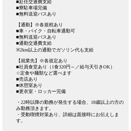
■赴任交通費支給
■寮駐車場完備
■無料送迎バスあり
【通勤】※各規程あり
■車・バイク・自転車通勤可
■無料送迎バスあり
■通勤交通費支給
※2km以上の通勤でガソリン代も支給
【就業先】※各規定あり
■社員食堂あり（1食320円～／給与天引きOK）
☆定食や麺類など選べます
■売店あり
■休憩室あり
■更衣室・ロッカー完備
・22時以降の勤務が発生する場合、18歳以上の方の
み勤務頂きます。
・受動喫煙対策あり、詳細は面接時にお伝えしま
す。