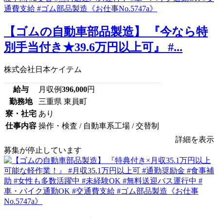
【ゴムの自動車部品製造】 『今なら特
別手当付き★39.6万円以上可』 #...
株式会社日本ケイテム
給与
月収例
396,000
円
勤務地
三重県 東員町
寮・社宅
あり
仕事内容
操作・検査 / 自動車系工場 / 交替制
詳細を表示
募集が停止しています