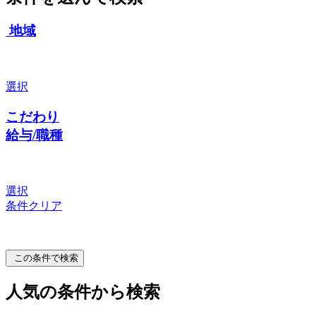
地域
選択
こだわり
給与/職種
選択
条件クリア
この条件で検索
人気の条件から検索