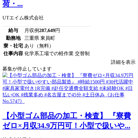
荷・...
UTエイム株式会社
給与
月収例
287,649
円
勤務地
三重県 東員町
寮・社宅
あり（無料）
仕事内容
化学系工場での軽作業 交替制
詳細を表示
募集が停止しています
【小型ゴム部品の加工・検査】 『寮費
ゼロ×月収34.9万円可！小型で扱いや...