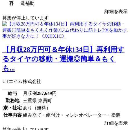
容
造補助
詳細を表示
募集が停止しています
【月収28万円可＆年休134日】再利用す
るタイヤの移動・運搬◎簡単＆もく
も...
UTエイム株式会社
給与
月収例
287,649
円
勤務地
三重県 東員町
寮・社宅
あり（無料）
仕事内容
組み立て・組付け・マシンオペレーター・塗装
詳細を表示
募集が停止しています