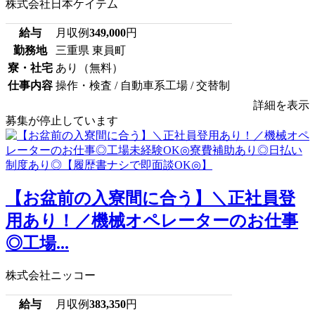
株式会社日本ケイテム
給与
月収例
349,000
円
勤務地
三重県 東員町
寮・社宅
あり（無料）
仕事内容
操作・検査 / 自動車系工場 / 交替制
詳細を表示
募集が停止しています
【お盆前の入寮間に合う】＼正社員登
用あり！／機械オペレーターのお仕事
◎工場...
株式会社ニッコー
給与
月収例
383,350
円