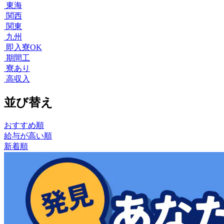
東海
関西
関東
九州
即入寮OK
期間工
寮あり
高収入
並び替え
おすすめ順
給与が高い順
新着順