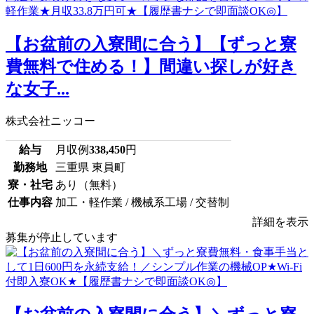
【お盆前の入寮間に合う】【ずっと寮
費無料で住める！】間違い探しが好き
な女子...
株式会社ニッコー
給与
月収例
338,450
円
勤務地
三重県 東員町
寮・社宅
あり（無料）
仕事内容
加工・軽作業 / 機械系工場 / 交替制
詳細を表示
募集が停止しています