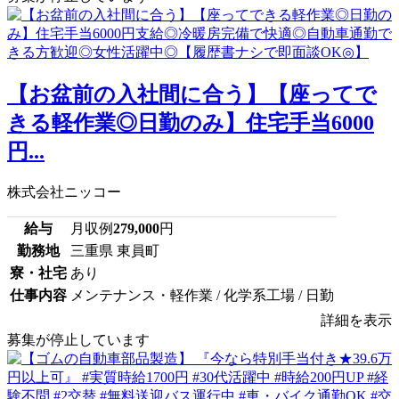
【お盆前の入社間に合う】【座ってで
きる軽作業◎日勤のみ】住宅手当6000
円...
株式会社ニッコー
給与
月収例
279,000
円
勤務地
三重県 東員町
寮・社宅
あり
仕事内容
メンテナンス・軽作業 / 化学系工場 / 日勤
詳細を表示
募集が停止しています