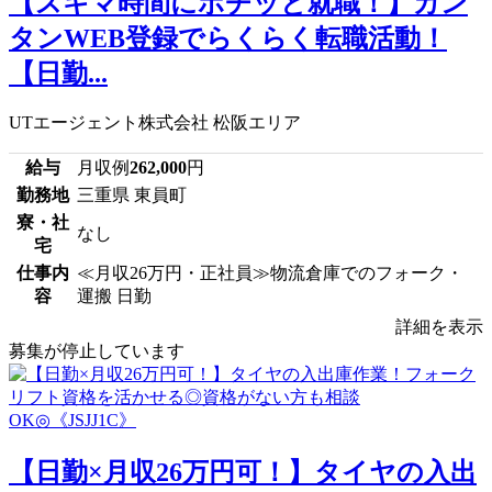
【スキマ時間にポチッと就職！】カン
タンWEB登録でらくらく転職活動！
【日勤...
UTエージェント株式会社 松阪エリア
給与
月収例
262,000
円
勤務地
三重県 東員町
寮・社
なし
宅
仕事内
≪月収26万円・正社員≫物流倉庫でのフォーク・
容
運搬 日勤
詳細を表示
募集が停止しています
【日勤×月収26万円可！】タイヤの入出