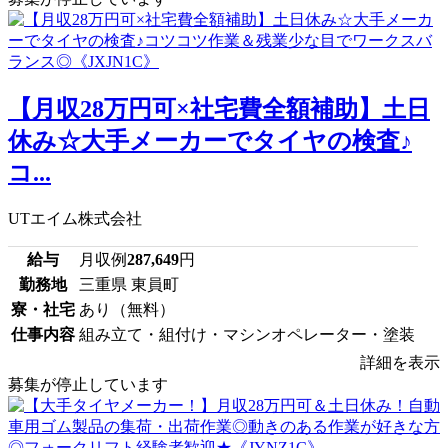
【月収28万円可×社宅費全額補助】土日
休み☆大手メーカーでタイヤの検査♪
コ...
UTエイム株式会社
給与
月収例
287,649
円
勤務地
三重県 東員町
寮・社宅
あり（無料）
仕事内容
組み立て・組付け・マシンオペレーター・塗装
詳細を表示
募集が停止しています