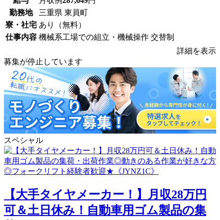
給与
月収例
287,649
円
勤務地
三重県 東員町
寮・社宅
あり（無料）
仕事内容
機械系工場での組立・機械操作 交替制
詳細を表示
募集が停止しています
スペシャル
【大手タイヤメーカー！】月収28万円
可＆土日休み！自動車用ゴム製品の集