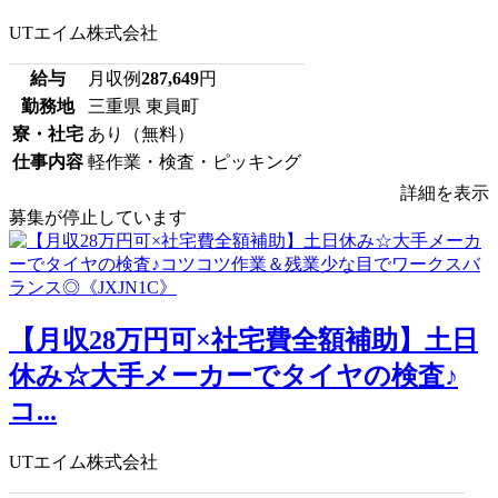
UTエイム株式会社
給与
月収例
287,649
円
勤務地
三重県 東員町
寮・社宅
あり（無料）
仕事内容
軽作業・検査・ピッキング
詳細を表示
募集が停止しています
【月収28万円可×社宅費全額補助】土日
休み☆大手メーカーでタイヤの検査♪
コ...
UTエイム株式会社