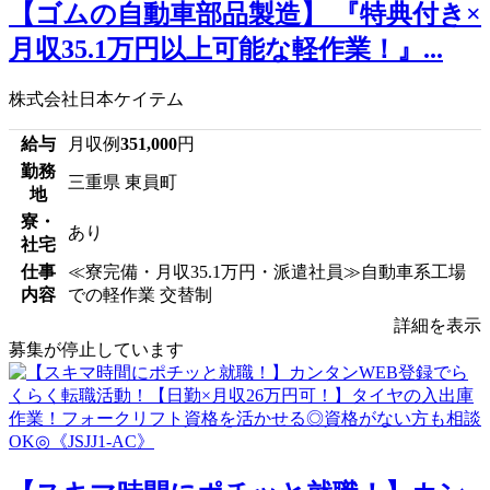
【ゴムの自動車部品製造】 『特典付き×
月収35.1万円以上可能な軽作業！』...
株式会社日本ケイテム
給与
月収例
351,000
円
勤務
三重県 東員町
地
寮・
あり
社宅
仕事
≪寮完備・月収35.1万円・派遣社員≫自動車系工場
内容
での軽作業 交替制
詳細を表示
募集が停止しています