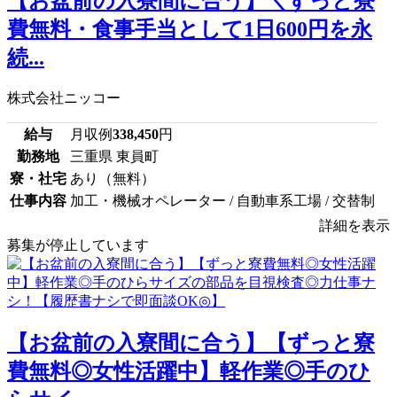
【お盆前の入寮間に合う】＼ずっと寮
費無料・食事手当として1日600円を永
続...
株式会社ニッコー
給与
月収例
338,450
円
勤務地
三重県 東員町
寮・社宅
あり（無料）
仕事内容
加工・機械オペレーター / 自動車系工場 / 交替制
詳細を表示
募集が停止しています
【お盆前の入寮間に合う】【ずっと寮
費無料◎女性活躍中】軽作業◎手のひ