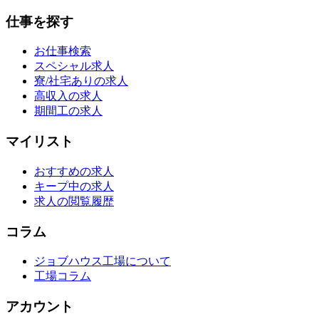
仕事を探す
お仕事検索
スペシャル求人
寮/社宅ありの求人
高収入の求人
期間工の求人
マイリスト
おすすめの求人
キープ中の求人
求人の閲覧履歴
コラム
ジョブハウス工場について
工場コラム
アカウント