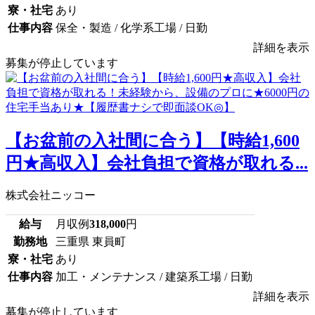
寮・社宅
あり
仕事内容
保全・製造 / 化学系工場 / 日勤
詳細を表示
募集が停止しています
【お盆前の入社間に合う】【時給1,600
円★高収入】会社負担で資格が取れる...
株式会社ニッコー
給与
月収例
318,000
円
勤務地
三重県 東員町
寮・社宅
あり
仕事内容
加工・メンテナンス / 建築系工場 / 日勤
詳細を表示
募集が停止しています