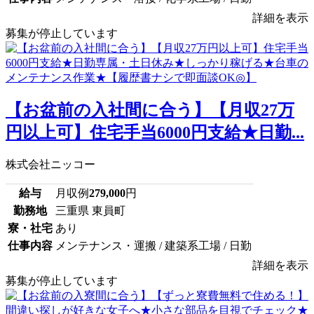
詳細を表示
募集が停止しています
【お盆前の入社間に合う】【月収27万
円以上可】住宅手当6000円支給★日勤...
株式会社ニッコー
給与
月収例
279,000
円
勤務地
三重県 東員町
寮・社宅
あり
仕事内容
メンテナンス・運搬 / 建築系工場 / 日勤
詳細を表示
募集が停止しています