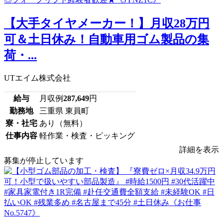
【大手タイヤメーカー！】月収28万円
可＆土日休み！自動車用ゴム製品の集
荷・...
UTエイム株式会社
給与
月収例
287,649
円
勤務地
三重県 東員町
寮・社宅
あり（無料）
仕事内容
軽作業・検査・ピッキング
詳細を表示
募集が停止しています