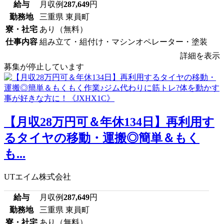
給与
月収例
287,649
円
勤務地
三重県 東員町
寮・社宅
あり（無料）
仕事内容
組み立て・組付け・マシンオペレーター・塗装
詳細を表示
募集が停止しています
【月収28万円可＆年休134日】再利用す
るタイヤの移動・運搬◎簡単＆もく
も...
UTエイム株式会社
給与
月収例
287,649
円
勤務地
三重県 東員町
寮・社宅
あり（無料）