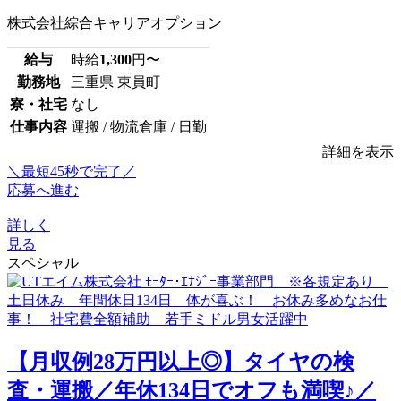
株式会社綜合キャリアオプション
給与
時給
1,300
円〜
勤務地
三重県 東員町
寮・社宅
なし
仕事内容
運搬 / 物流倉庫 / 日勤
詳細を表示
＼最短45秒で完了／
応募へ進む
詳しく
見る
スペシャル
【月収例28万円以上◎】タイヤの検
査・運搬／年休134日でオフも満喫♪／