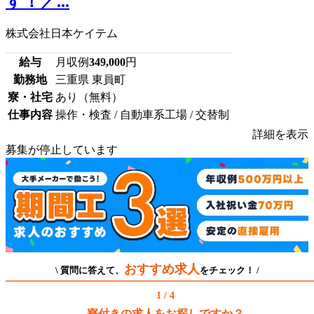
す！／...
株式会社日本ケイテム
給与
月収例
349,000
円
勤務地
三重県 東員町
寮・社宅
あり（無料）
仕事内容
操作・検査 / 自動車系工場 / 交替制
詳細を表示
募集が停止しています
おすすめ求人
\ 質問に答えて、
をチェック！ /
1 / 4
寮付きの求人をお探しですか？