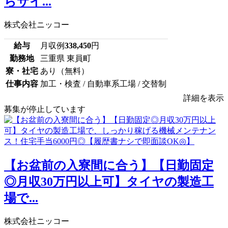
らサイ...
株式会社ニッコー
給与
月収例
338,450
円
勤務地
三重県 東員町
寮・社宅
あり（無料）
仕事内容
加工・検査 / 自動車系工場 / 交替制
詳細を表示
募集が停止しています
【お盆前の入寮間に合う】【日勤固定
◎月収30万円以上可】タイヤの製造工
場で...
株式会社ニッコー