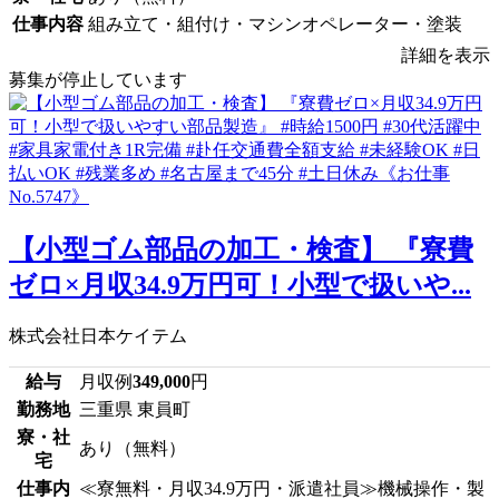
仕事内容
組み立て・組付け・マシンオペレーター・塗装
詳細を表示
募集が停止しています
【小型ゴム部品の加工・検査】 『寮費
ゼロ×月収34.9万円可！小型で扱いや...
株式会社日本ケイテム
給与
月収例
349,000
円
勤務地
三重県 東員町
寮・社
あり（無料）
宅
仕事内
≪寮無料・月収34.9万円・派遣社員≫機械操作・製