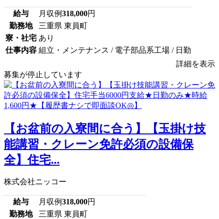
給与
月収例
318,000
円
勤務地
三重県 東員町
寮・社宅
あり
仕事内容
組立・メンテナンス / 電子部品系工場 / 日勤
詳細を表示
募集が停止しています
【お盆前の入寮間に合う】【玉掛け技
能講習・クレーン免許必須の設備保
全】住宅...
株式会社ニッコー
給与
月収例
318,000
円
勤務地
三重県 東員町