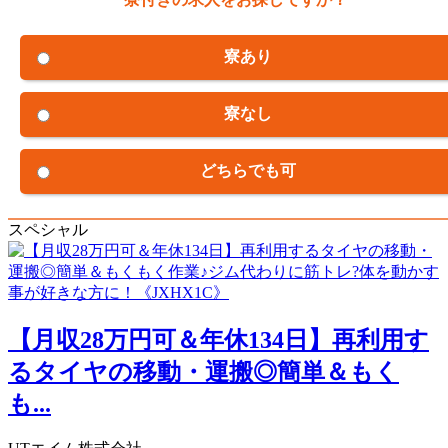
寮あり
寮なし
どちらでも可
スペシャル
【月収28万円可＆年休134日】再利用す
るタイヤの移動・運搬◎簡単＆もく
も...