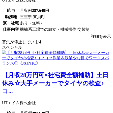
UTエイム株式会社
給与
月収例
287,649
円
勤務地
三重県 東員町
寮・社宅
あり（無料）
仕事内容
機械系工場での組立・機械操作 交替制
詳細を表示
募集が停止しています
スペシャル
【月収28万円可×社宅費全額補助】土日
休み☆大手メーカーでタイヤの検査♪
コ...
UTエイム株式会社