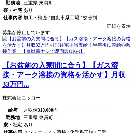
勤務地
三重県 東員町
寮・社宅
あり
仕事内容
加工・検査 / 自動車系工場 / 交替制
詳細を表示
募集が停止しています
【お盆前の入寮間に合う】【ガス溶
接・アーク溶接の資格を活かす】月収
33万円...
株式会社ニッコー
給与
月収例
318,000
円
勤務地
三重県 東員町
寮・社宅
あり
仕事内容
メンテナンス・溶接 / 化学系工場 / 日勤