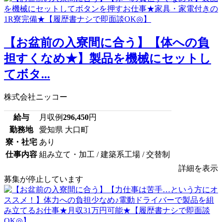
【お盆前の入寮間に合う】【体への負
担すくなめ★】製品を機械にセットし
てボタ...
株式会社ニッコー
給与
月収例
296,450
円
勤務地
愛知県 大口町
寮・社宅
あり
仕事内容
組み立て・加工 / 建築系工場 / 交替制
詳細を表示
募集が停止しています