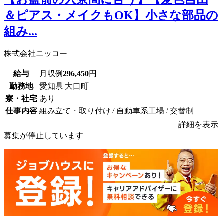
＆ピアス・メイクもOK】小さな部品の
組み...
株式会社ニッコー
給与
月収例
296,450
円
勤務地
愛知県 大口町
寮・社宅
あり
仕事内容
組み立て・取り付け / 自動車系工場 / 交替制
詳細を表示
募集が停止しています