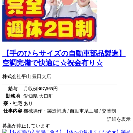
【手のひらサイズの自動車部品製造】
空調完備で快適に☆祝金有り☆
株式会社平山 豊田支店
給与
月収例
307,565
円
勤務地
愛知県 大口町
寮・社宅
あり
仕事内容
機械操作・製造補助 / 自動車系工場 / 交替制
詳細を表示
募集が停止しています