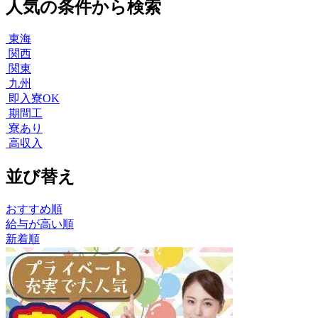
人気の条件から検索
東海
関西
関東
九州
即入寮OK
期間工
寮あり
高収入
並び替え
おすすめ順
給与が高い順
新着順