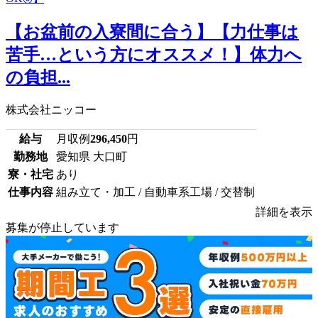
【お盆前の入寮間に合う】【力仕事は
苦手…という方にオススメ！】体力へ
の負担...
株式会社ニッコー
給与
月収例
296,450
円
勤務地
愛知県 大口町
寮・社宅
あり
仕事内容
組み立て・加工 / 自動車系工場 / 交替制
詳細を表示
募集が停止しています