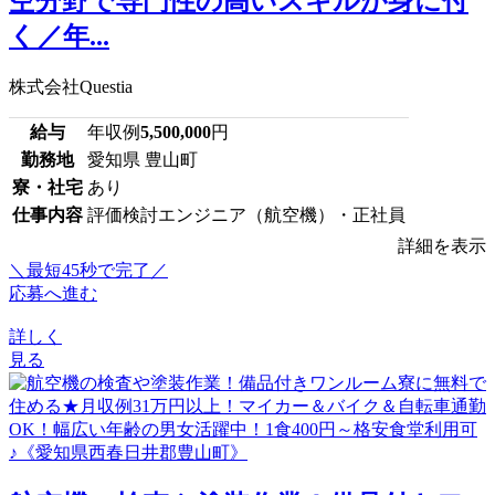
空分野で専門性の高いスキルが身に付
く／年...
株式会社Questia
給与
年収例
5,500,000
円
勤務地
愛知県 豊山町
寮・社宅
あり
仕事内容
評価検討エンジニア（航空機）・正社員
詳細を表示
＼最短45秒で完了／
応募へ進む
詳しく
見る