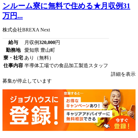
ンルーム寮に無料で住める★月収例31
万円...
株式会社BREXA Next
給与
月収例
320,000
円
勤務地
愛知県 豊山町
寮・社宅
あり（無料）
仕事内容
半導体工場での食品加工製造スタッフ
詳細を表示
募集が停止しています