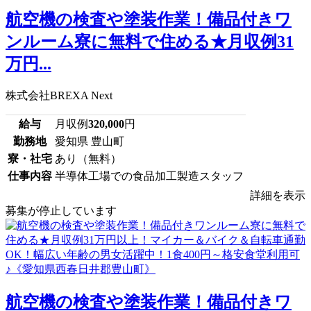
航空機の検査や塗装作業！備品付きワ
ンルーム寮に無料で住める★月収例31
万円...
株式会社BREXA Next
給与
月収例
320,000
円
勤務地
愛知県 豊山町
寮・社宅
あり（無料）
仕事内容
半導体工場での食品加工製造スタッフ
詳細を表示
募集が停止しています
航空機の検査や塗装作業！備品付きワ