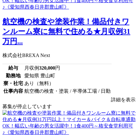
航空機の検査や塗装作業！備品付きワ
ンルーム寮に無料で住める★月収例31
万円...
株式会社BREXA Next
給与
月収例
320,000
円
勤務地
愛知県 豊山町
寮・社宅
あり（無料）
仕事内容
航空機の検査・塗装 / 半導体工場 / 日勤
詳細を表示
募集が停止しています