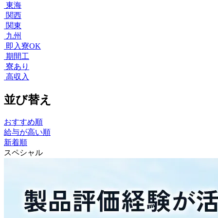
東海
関西
関東
九州
即入寮OK
期間工
寮あり
高収入
並び替え
おすすめ順
給与が高い順
新着順
スペシャル