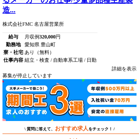
造...
株式会社FMC 名古屋営業所
給与
月収例
320,000
円
勤務地
愛知県 豊山町
寮・社宅
あり（無料）
仕事内容
組立・検査 / 自動車系工場 / 日勤
詳細を表示
募集が停止しています
おすすめ求人
\ 質問に答えて、
をチェック！ /