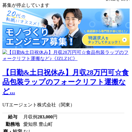
募集が停止しています
【日勤&土日祝休み】月収28万円可☆食
品包装ラップのフォークリフト運搬な
ど...
UTエージェント株式会社（関東）
給与
月収例
283,000
円
勤務地
愛知県 豊山町
寮・社宅
なし