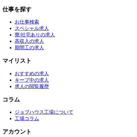
仕事を探す
お仕事検索
スペシャル求人
寮/社宅ありの求人
高収入の求人
期間工の求人
マイリスト
おすすめの求人
キープ中の求人
求人の閲覧履歴
コラム
ジョブハウス工場について
工場コラム
アカウント