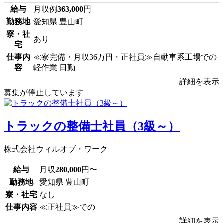
給与
月収例
363,000
円
勤務地
愛知県 豊山町
寮・社
あり
宅
仕事内
≪寮完備・月収36万円・正社員≫自動車系工場での
容
軽作業 日勤
詳細を表示
募集が停止しています
トラックの整備士社員（3級～）
株式会社ウィルオブ・ワーク
給与
月収
280,000
円〜
勤務地
愛知県 豊山町
寮・社宅
なし
仕事内容
≪正社員≫での
詳細を表示