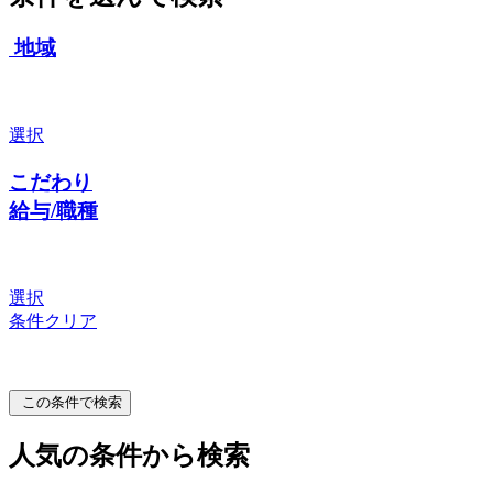
地域
選択
こだわり
給与/職種
選択
条件クリア
この条件で検索
人気の条件から検索