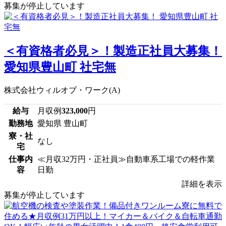
募集が停止しています
＜有資格者必見＞！製造正社員大募集！
愛知県豊山町 社宅無
株式会社ウィルオブ・ワーク(A)
給与
月収例
323,000
円
勤務地
愛知県 豊山町
寮・社
なし
宅
仕事内
≪月収32万円・正社員≫自動車系工場での軽作業
容
日勤
詳細を表示
募集が停止しています