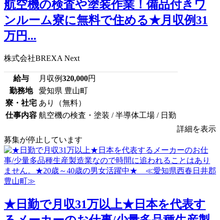
航空機の検査や塗装作業！備品付きワ
ンルーム寮に無料で住める★月収例31
万円...
株式会社BREXA Next
給与
月収例
320,000
円
勤務地
愛知県 豊山町
寮・社宅
あり（無料）
仕事内容
航空機の検査・塗装 / 半導体工場 / 日勤
詳細を表示
募集が停止しています
★日勤で月収31万以上★日本を代表す
るメーカーのお仕事/少量多品種生産製