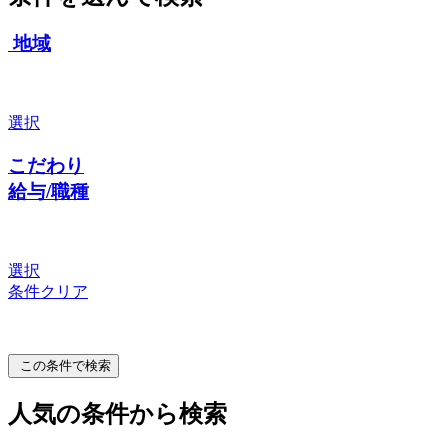
地域
選択
こだわり
給与/職種
選択
条件クリア
この条件で検索
人気の条件から検索