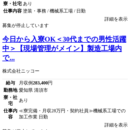
寮・社宅
あり
仕事内容
塗装・事務 / 機械系工場 / 日勤
詳細を表示
募集が停止しています
今日から入寮OK＜30代までの男性活躍
中＞【現場管理がメイン】製造工場内
で...
株式会社ニッコー
給与
月収例
283,400
円
勤務地
愛知県 清須市
寮・社
あり
宅
仕事内
≪寮完備・月収28万円・契約社員≫機械系工場での
容
加工作業 日勤
詳細を表示