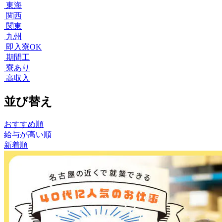
東海
関西
関東
九州
即入寮OK
期間工
寮あり
高収入
並び替え
おすすめ順
給与が高い順
新着順