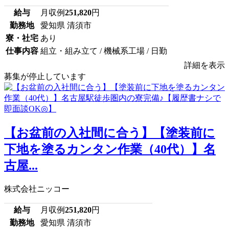
給与
月収例
251,820
円
勤務地
愛知県 清須市
寮・社宅
あり
仕事内容
組立・組み立て / 機械系工場 / 日勤
詳細を表示
募集が停止しています
【お盆前の入社間に合う】【塗装前に
下地を塗るカンタン作業（40代）】名
古屋...
株式会社ニッコー
給与
月収例
251,820
円
勤務地
愛知県 清須市