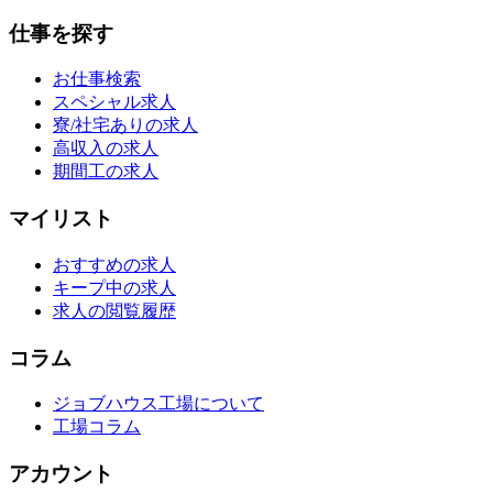
仕事を探す
お仕事検索
スペシャル求人
寮/社宅ありの求人
高収入の求人
期間工の求人
マイリスト
おすすめの求人
キープ中の求人
求人の閲覧履歴
コラム
ジョブハウス工場について
工場コラム
アカウント