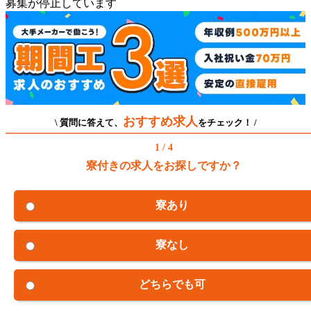
募集が停止しています
おすすめ求人
\ 質問に答えて、
をチェック！ /
1 / 4
寮付きの求人をお探しですか？
寮あり
寮なし
どちらでも可