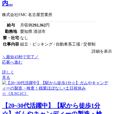
内...
株式会社FMC 名古屋営業所
給与
月収例
292,362
円
勤務地
愛知県 清須市
寮・社宅
なし
仕事内容
組立・ピッキング / 自動車系工場 / 交替制
詳細を表示
＼最短45秒で完了／
応募へ進む
詳しく
見る
【20~30代活躍中】【駅から徒歩1分
☆】ガムやキャンディーの製造・検