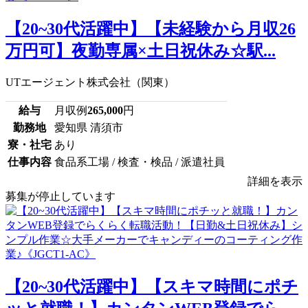
【20~30代活躍中】【未経験から月収26
万円可】夜勤専属×土日祝休み☆駅...
UTエージェント株式会社（関東）
給与
月収例
265,000
円
勤務地
愛知県 清須市
寮・社宅
あり
仕事内容
食品系工場 / 検査・検品 / 派遣社員
詳細を表示
募集が停止しています
【20~30代活躍中】【スキマ時間にポチ