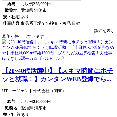
給与
月収例
228,000
円
勤務地
愛知県 清須市
寮・社宅
あり
仕事内容
食品系工場での検査・検品 日勤
詳細を表示
募集が停止しています
【20~40代活躍中】【スキマ時間にポチ
ッと就職！】カンタンWEB登録でら...
UTエージェント株式会社（関東）
給与
月収例
220,000
円
勤務地
愛知県 清須市
寮・社宅
あり