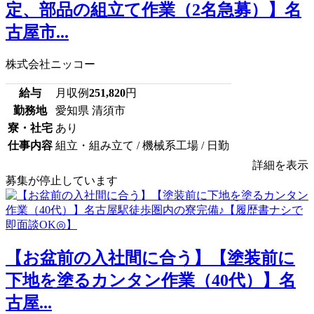
定、部品の組立て作業（2名急募）】名
古屋市...
株式会社ニッコー
給与
月収例
251,820
円
勤務地
愛知県 清須市
寮・社宅
あり
仕事内容
組立・組み立て / 機械系工場 / 日勤
詳細を表示
募集が停止しています
【お盆前の入社間に合う】【塗装前に
下地を塗るカンタン作業（40代）】名
古屋...