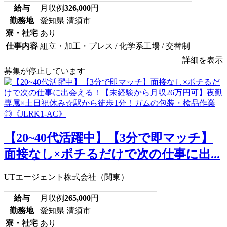
給与
月収例
326,000
円
勤務地
愛知県 清須市
寮・社宅
あり
仕事内容
組立・加工・プレス / 化学系工場 / 交替制
詳細を表示
募集が停止しています
【20~40代活躍中】【3分で即マッチ】
面接なし×ポチるだけで次の仕事に出...
UTエージェント株式会社（関東）
給与
月収例
265,000
円
勤務地
愛知県 清須市
寮・社宅
あり