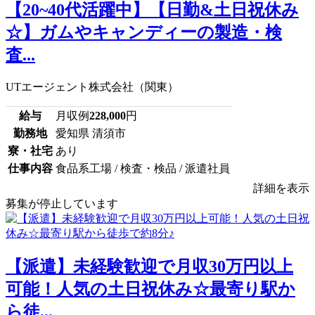
【20~40代活躍中】【日勤&土日祝休み
☆】ガムやキャンディーの製造・検
査...
UTエージェント株式会社（関東）
給与
月収例
228,000
円
勤務地
愛知県 清須市
寮・社宅
あり
仕事内容
食品系工場 / 検査・検品 / 派遣社員
詳細を表示
募集が停止しています
【派遣】未経験歓迎で月収30万円以上
可能！人気の土日祝休み☆最寄り駅か
ら徒...