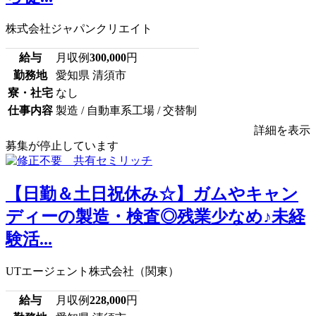
株式会社ジャパンクリエイト
給与
月収例
300,000
円
勤務地
愛知県 清須市
寮・社宅
なし
仕事内容
製造 / 自動車系工場 / 交替制
詳細を表示
募集が停止しています
【日勤＆土日祝休み☆】ガムやキャン
ディーの製造・検査◎残業少なめ♪未経
験活...
UTエージェント株式会社（関東）
給与
月収例
228,000
円