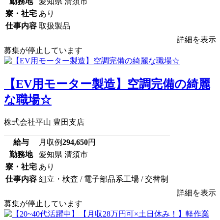
勤務地
愛知県 清須市
寮・社宅
あり
仕事内容
取扱製品
詳細を表示
募集が停止しています
【EV用モーター製造】空調完備の綺麗
な職場☆
株式会社平山 豊田支店
給与
月収例
294,650
円
勤務地
愛知県 清須市
寮・社宅
あり
仕事内容
組立・検査 / 電子部品系工場 / 交替制
詳細を表示
募集が停止しています