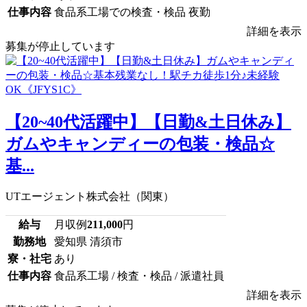
仕事内容
食品系工場での検査・検品 夜勤
詳細を表示
募集が停止しています
【20~40代活躍中】【日勤&土日休み】
ガムやキャンディーの包装・検品☆
基...
UTエージェント株式会社（関東）
給与
月収例
211,000
円
勤務地
愛知県 清須市
寮・社宅
あり
仕事内容
食品系工場 / 検査・検品 / 派遣社員
詳細を表示