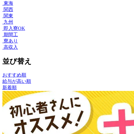
東海
関西
関東
九州
即入寮OK
期間工
寮あり
高収入
並び替え
おすすめ順
給与が高い順
新着順