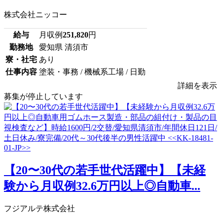
株式会社ニッコー
給与
月収例
251,820
円
勤務地
愛知県 清須市
寮・社宅
あり
仕事内容
塗装・事務 / 機械系工場 / 日勤
詳細を表示
募集が停止しています
【20〜30代の若手世代活躍中】【未経
験から月収例32.6万円以上◎自動車...
フジアルテ株式会社