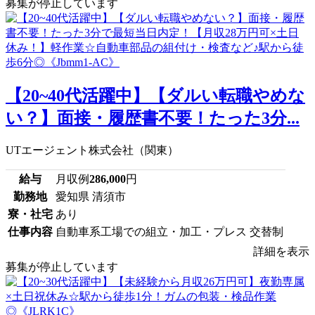
募集が停止しています
【20~40代活躍中】【ダルい転職やめな
い？】面接・履歴書不要！たった3分...
UTエージェント株式会社（関東）
給与
月収例
286,000
円
勤務地
愛知県 清須市
寮・社宅
あり
仕事内容
自動車系工場での組立・加工・プレス 交替制
詳細を表示
募集が停止しています