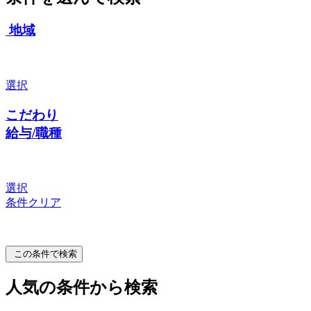
地域
選択
こだわり
給与/職種
選択
条件クリア
この条件で検索
人気の条件から検索