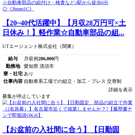
【20~40代活躍中】【月収28万円可×土
日休み！】軽作業☆自動車部品の組...
UTエージェント株式会社（関東）
給与
月収例
286,000
円
勤務地
愛知県 清須市
寮・社宅
あり
仕事内容
自動車系工場での組立・加工・プレス 交替制
詳細を表示
募集が停止しています
【お盆前の入社間に合う】【日勤固