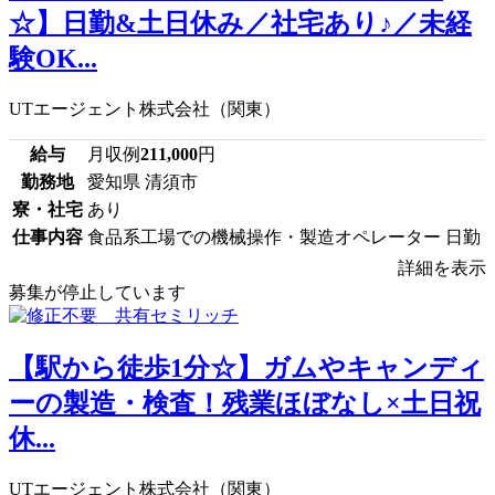
☆】日勤&土日休み／社宅あり♪／未経
験OK...
UTエージェント株式会社（関東）
給与
月収例
211,000
円
勤務地
愛知県 清須市
寮・社宅
あり
仕事内容
食品系工場での機械操作・製造オペレーター 日勤
詳細を表示
募集が停止しています
【駅から徒歩1分☆】ガムやキャンディ
ーの製造・検査！残業ほぼなし×土日祝
休...
UTエージェント株式会社（関東）