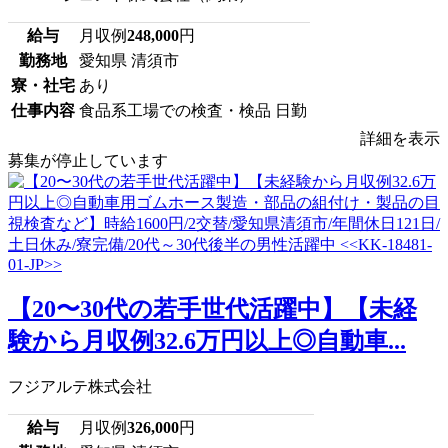
給与
月収例
248,000
円
勤務地
愛知県 清須市
寮・社宅
あり
仕事内容
食品系工場での検査・検品 日勤
詳細を表示
募集が停止しています
【20〜30代の若手世代活躍中】【未経
験から月収例32.6万円以上◎自動車...
フジアルテ株式会社
給与
月収例
326,000
円