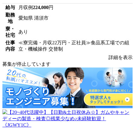
給与
月収例
224,000
円
勤務
愛知県 清須市
地
寮・
あり
社宅
仕事
≪寮完備・月収22万円・正社員≫食品系工場での組
内容
立・機械操作 交替制
詳細を表示
募集が停止しています