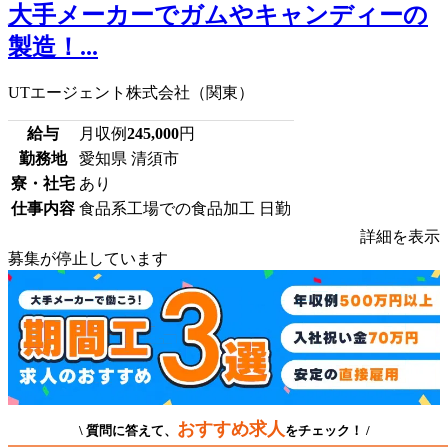
大手メーカーでガムやキャンディーの
製造！...
UTエージェント株式会社（関東）
給与
月収例
245,000
円
勤務地
愛知県 清須市
寮・社宅
あり
仕事内容
食品系工場での食品加工 日勤
詳細を表示
募集が停止しています
おすすめ求人
\ 質問に答えて、
をチェック！ /