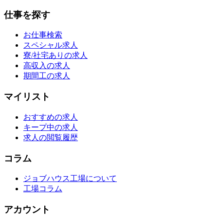
仕事を探す
お仕事検索
スペシャル求人
寮/社宅ありの求人
高収入の求人
期間工の求人
マイリスト
おすすめの求人
キープ中の求人
求人の閲覧履歴
コラム
ジョブハウス工場について
工場コラム
アカウント