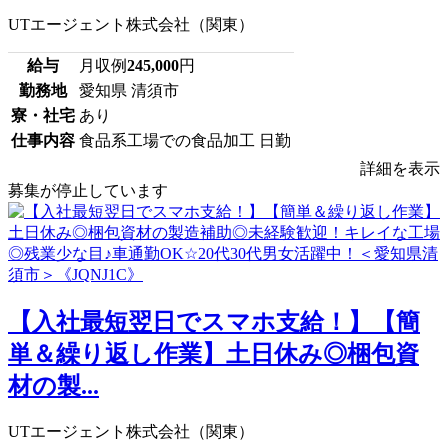
UTエージェント株式会社（関東）
給与
月収例
245,000
円
勤務地
愛知県 清須市
寮・社宅
あり
仕事内容
食品系工場での食品加工 日勤
詳細を表示
募集が停止しています
【入社最短翌日でスマホ支給！】【簡
単＆繰り返し作業】土日休み◎梱包資
材の製...
UTエージェント株式会社（関東）