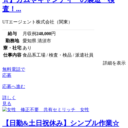
査！...
UTエージェント株式会社（関東）
給与
月収例
248,000
円
勤務地
愛知県 清須市
寮・社宅
あり
仕事内容
食品系工場 / 検査・検品 / 派遣社員
詳細を表示
無料電話で
応募
応募へ進む
詳しく
見る
【日勤&土日祝休み】シンプル作業☆