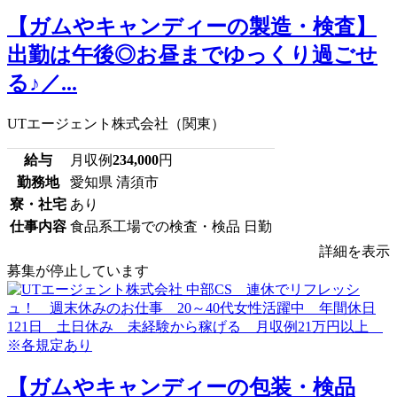
【ガムやキャンディーの製造・検査】
出勤は午後◎お昼までゆっくり過ごせ
る♪／...
UTエージェント株式会社（関東）
給与
月収例
234,000
円
勤務地
愛知県 清須市
寮・社宅
あり
仕事内容
食品系工場での検査・検品 日勤
詳細を表示
募集が停止しています
【ガムやキャンディーの包装・検品