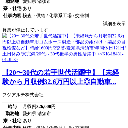
勤務地
愛知県 清須市
寮・社宅
あり
仕事内容
検査・供給 / 化学系工場 / 交替制
詳細を表示
募集が停止しています
【20〜30代の若手世代活躍中】【未経
験から月収例32.6万円以上◎自動車...
フジアルテ株式会社
給与
月収例
326,000
円
勤務地
愛知県 清須市
寮・社宅
あり
仕事内容
検査・供給 / 化学系工場 / 交替制