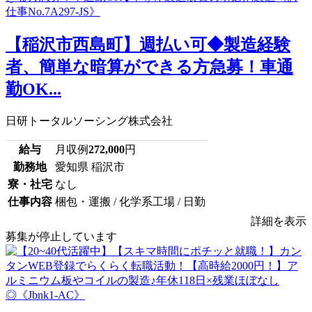
【稲沢市西島町】週払い可◆製造経験
者、簡単な暗算ができる方急募！車通
勤OK...
日研トータルソーシング株式会社
給与
月収例
272,000
円
勤務地
愛知県 稲沢市
寮・社宅
なし
仕事内容
梱包・運搬 / 化学系工場 / 日勤
詳細を表示
募集が停止しています