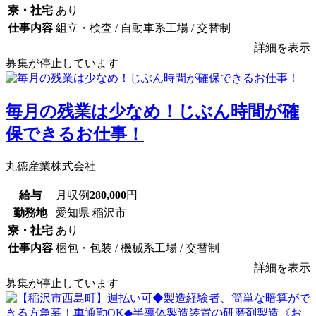
寮・社宅
あり
仕事内容
組立・検査 / 自動車系工場 / 交替制
詳細を表示
募集が停止しています
毎月の残業は少なめ！じぶん時間が確
保できるお仕事！
丸徳産業株式会社
給与
月収例
280,000
円
勤務地
愛知県 稲沢市
寮・社宅
あり
仕事内容
梱包・包装 / 機械系工場 / 交替制
詳細を表示
募集が停止しています