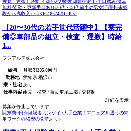
【20〜30代の若手世代活躍中】【寮完
備◎車部品の組立・検査・運搬】時給
1...
フジアルテ株式会社
給与
月収例
305,000
円
勤務地
愛知県 稲沢市
寮・社宅
あり
仕事内容
組立・検査 / 自動車系工場 / 交替制
詳細を表示
募集が停止しています