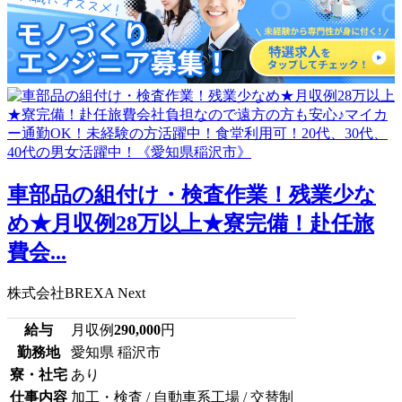
車部品の組付け・検査作業！残業少な
め★月収例28万以上★寮完備！赴任旅
費会...
株式会社BREXA Next
給与
月収例
290,000
円
勤務地
愛知県 稲沢市
寮・社宅
あり
仕事内容
加工・検査 / 自動車系工場 / 交替制