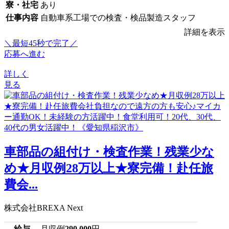
寮・社宅
あり
仕事内容
自動車系工場での検査・検品製造スタッフ
詳細を表示
＼最短45秒で完了／
応募へ進む
詳しく
見る
車部品の組付け・検査作業！残業少な
め★月収例28万以上★寮完備！赴任旅
費会...
株式会社BREXA Next
給与
月収例
290,000
円