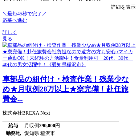
詳細を表示
＼最短45秒で完了／
応募へ進む
詳しく
見る
車部品の組付け・検査作業！残業少な
め★月収例28万以上★寮完備！赴任旅
費会...
株式会社BREXA Next
給与
月収例
290,000
円
勤務地
愛知県 稲沢市