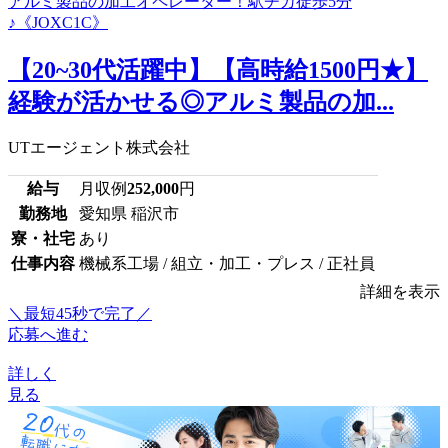
【20~30代活躍中】【高時給1500円★】
経験が活かせる◎アルミ製品の加...
UTエージェント株式会社
給与
月収例
252,000
円
勤務地
愛知県 稲沢市
寮・社宅
あり
仕事内容
機械系工場 / 組立・加工・プレス / 正社員
詳細を表示
＼最短45秒で完了／
応募へ進む
詳しく
見る