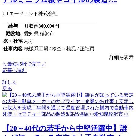
UTエージェント株式会社
給与
月収例
360,000
円
勤務地
愛知県 稲沢市
寮・社宅
あり
仕事内容
機械系工場 / 検査・検品 / 正社員
詳細を表示
＼最短45秒で完了／
応募へ進む
詳しく
見る
【20～40代の若手から中堅活躍中】誰