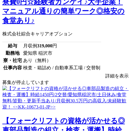
寮費0円☆経験者カンゲイ♪大手企業！
マニュアル通りの簡単ワーク◎格安の
食堂あり♪
株式会社綜合キャリアオプション
給与
月収例
319,000
円
勤務地
愛知県 稲沢市
寮・社宅
あり（無料）
仕事内容
検査・箱詰め / 自動車系工場 / 交替制
詳細を表示
募集が停止しています
【フォークリフトの資格が活かせる◎
車部品製造の組立・検査・運搬】時給