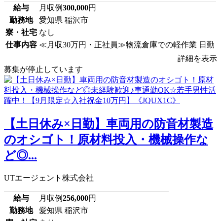
給与
月収例
300,000
円
勤務地
愛知県 稲沢市
寮・社宅
なし
仕事内容
≪月収30万円・正社員≫物流倉庫での軽作業 日勤
詳細を表示
募集が停止しています
【土日休み×日勤】車両用の防音材製造
のオシゴト！原材料投入・機械操作な
ど◎...
UTエージェント株式会社
給与
月収例
256,000
円
勤務地
愛知県 稲沢市