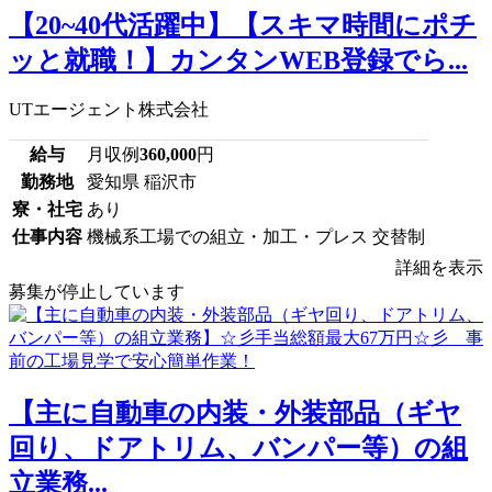
【20~40代活躍中】【スキマ時間にポチ
ッと就職！】カンタンWEB登録でら...
UTエージェント株式会社
給与
月収例
360,000
円
勤務地
愛知県 稲沢市
寮・社宅
あり
仕事内容
機械系工場での組立・加工・プレス 交替制
詳細を表示
募集が停止しています
【主に自動車の内装・外装部品（ギヤ
回り、ドアトリム、バンパー等）の組
立業務...