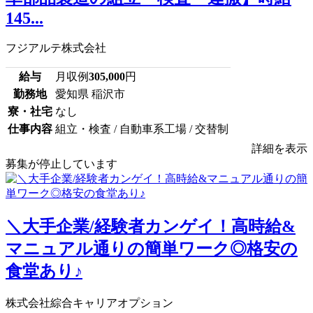
145...
フジアルテ株式会社
給与
月収例
305,000
円
勤務地
愛知県 稲沢市
寮・社宅
なし
仕事内容
組立・検査 / 自動車系工場 / 交替制
詳細を表示
募集が停止しています
＼大手企業/経験者カンゲイ！高時給&
マニュアル通りの簡単ワーク◎格安の
食堂あり♪
株式会社綜合キャリアオプション