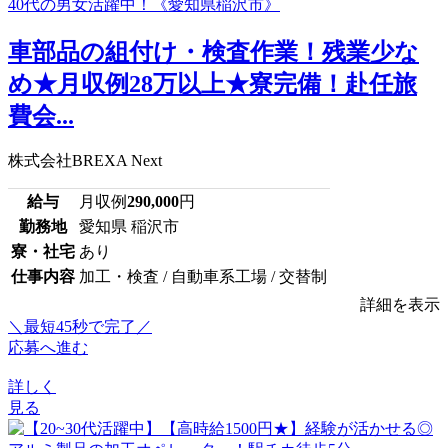
車部品の組付け・検査作業！残業少な
め★月収例28万以上★寮完備！赴任旅
費会...
株式会社BREXA Next
給与
月収例
290,000
円
勤務地
愛知県 稲沢市
寮・社宅
あり
仕事内容
加工・検査 / 自動車系工場 / 交替制
詳細を表示
＼最短45秒で完了／
応募へ進む
詳しく
見る