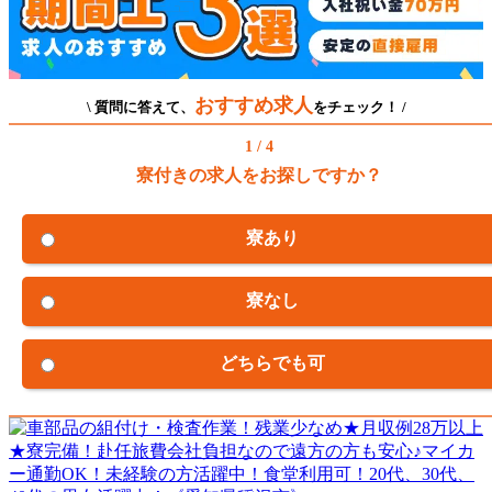
おすすめ求人
\ 質問に答えて、
をチェック！ /
1 / 4
寮付きの求人をお探しですか？
寮あり
寮なし
どちらでも可