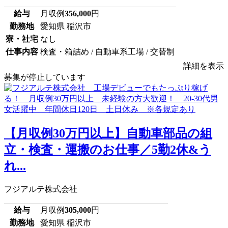
給与
月収例
356,000
円
勤務地
愛知県 稲沢市
寮・社宅
なし
仕事内容
検査・箱詰め / 自動車系工場 / 交替制
詳細を表示
募集が停止しています
【月収例30万円以上】自動車部品の組
立・検査・運搬のお仕事／5勤2休&う
れ...
フジアルテ株式会社
給与
月収例
305,000
円
勤務地
愛知県 稲沢市