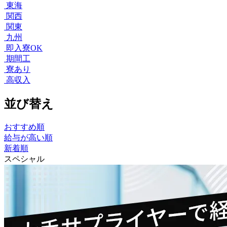
東海
関西
関東
九州
即入寮OK
期間工
寮あり
高収入
並び替え
おすすめ順
給与が高い順
新着順
スペシャル