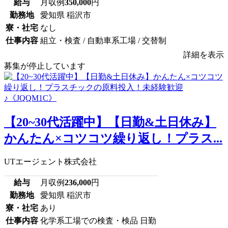
給与
月収例
350,000
円
勤務地
愛知県 稲沢市
寮・社宅
なし
仕事内容
組立・検査 / 自動車系工場 / 交替制
詳細を表示
募集が停止しています
【20~30代活躍中】【日勤&土日休み】
かんたん×コツコツ繰り返し！プラス...
UTエージェント株式会社
給与
月収例
236,000
円
勤務地
愛知県 稲沢市
寮・社宅
あり
仕事内容
化学系工場での検査・検品 日勤