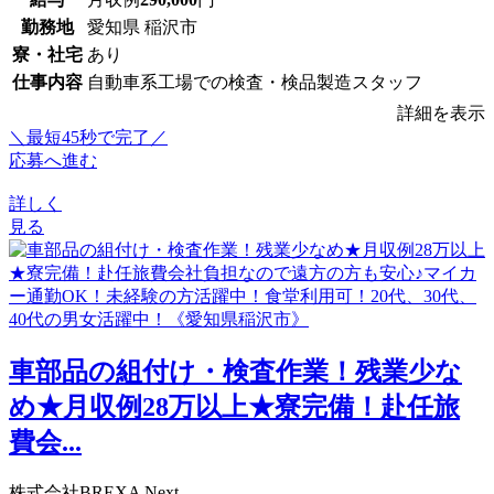
勤務地
愛知県 稲沢市
寮・社宅
あり
仕事内容
自動車系工場での検査・検品製造スタッフ
詳細を表示
＼最短45秒で完了／
応募へ進む
詳しく
見る
車部品の組付け・検査作業！残業少な
め★月収例28万以上★寮完備！赴任旅
費会...
株式会社BREXA Next