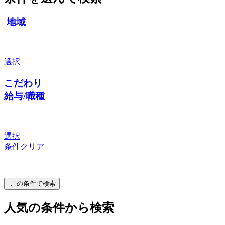
地域
選択
こだわり
給与/職種
選択
条件クリア
この条件で検索
人気の条件から検索