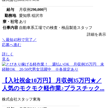
給与
月収例
290,000
円
勤務地
愛知県 稲沢市
寮・社宅
あり
仕事内容
自動車系工場での検査・検品製造スタッフ
詳細を表示
＼最短45秒で完了／
応募へ進む
詳しく
見る
【入社祝金10万円】 月収例35万円★／
人気のモクモク軽作業♪プラスチック...
株式会社スタッフ東海