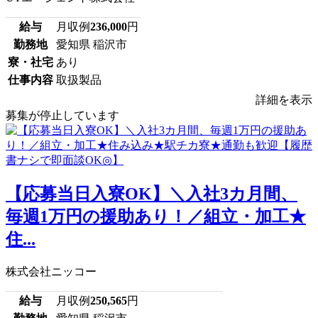
給与
月収例
236,000
円
勤務地
愛知県 稲沢市
寮・社宅
あり
仕事内容
取扱製品
詳細を表示
募集が停止しています
【応募当日入寮OK】＼入社3カ月間、
毎週1万円の援助あり！／組立・加工★
住...
株式会社ニッコー
給与
月収例
250,565
円