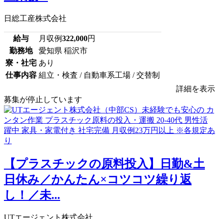
日総工産株式会社
給与
月収例
322,000
円
勤務地
愛知県 稲沢市
寮・社宅
あり
仕事内容
組立・検査 / 自動車系工場 / 交替制
詳細を表示
募集が停止しています
【プラスチックの原料投入】日勤&土
日休み／かんたん×コツコツ繰り返
し！／未...
UTエージェント株式会社