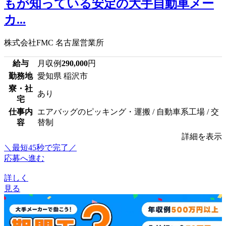
もが知っている安定の大手自動車メー
カ...
株式会社FMC 名古屋営業所
給与
月収例
290,000
円
勤務地
愛知県 稲沢市
寮・社
あり
宅
仕事内
エアバッグのピッキング・運搬 / 自動車系工場 / 交
容
替制
詳細を表示
＼最短45秒で完了／
応募へ進む
詳しく
見る