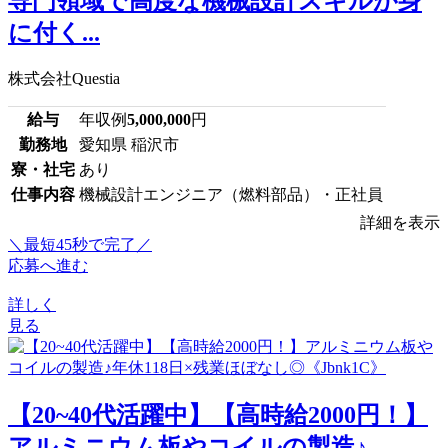
専門領域で高度な機械設計スキルが身
に付く...
株式会社Questia
給与
年収例
5,000,000
円
勤務地
愛知県 稲沢市
寮・社宅
あり
仕事内容
機械設計エンジニア（燃料部品）・正社員
詳細を表示
＼最短45秒で完了／
応募へ進む
詳しく
見る
【20~40代活躍中】【高時給2000円！】
アルミニウム板やコイルの製造♪...