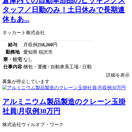
倉庫内での自動車部品のピッキングス
タッフ／日勤のみ！土日休みで長期連
休もあ...
ネッカート株式会社
給与
月収例
218,260
円
勤務地
愛知県 稲沢市
寮・社宅
なし
仕事内容
梱包・運搬 / 自動車系工場 / 日勤
詳細を表示
募集が停止しています
アルミニウム製品製造のクレーン玉掛
社員|月収例30万円
株式会社ウィルオブ・ワーク