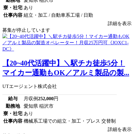
勤務地
愛知県 稲沢市
寮・社宅
あり
仕事内容
組立・加工 / 自動車系工場 / 日勤
詳細を表示
募集が停止しています
【20~40代活躍中】＼駅チカ徒歩5分！
マイカー通勤もOK／アルミ製品の製...
UTエージェント株式会社
給与
月収例
252,000
円
勤務地
愛知県 稲沢市
寮・社宅
あり
仕事内容
機械系工場での組立・加工・プレス 交替制
詳細を表示