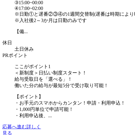
③15:00~00:00
④17:00~02:00
※日勤①と遅番②③④の1週間交替制(遅番は時期により
※入社後2～3か月は日勤のみです
【備...
休日
土日休み
PRポイント
ここがポイント1
＜新制度＞日払い制度スタート！
給与受取日を「選べる」！
働いた分の給与が最短5分で受け取り可能！
【ポイント】
・お手元のスマホからカンタン！申請・利用申込！
・1,000円単位で申請可能！
・利用申込後、...
応募へ進む
詳しく
見る