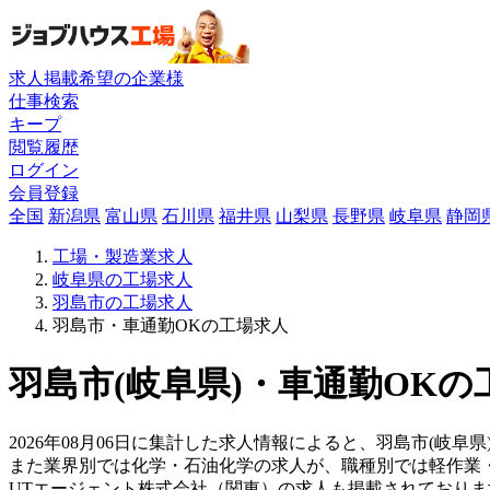
求人掲載希望の企業様
仕事検索
キープ
閲覧履歴
ログイン
会員登録
全国
新潟県
富山県
石川県
福井県
山梨県
長野県
岐阜県
静岡
工場・製造業求人
岐阜県の工場求人
羽島市の工場求人
羽島市・車通勤OKの工場求人
羽島市(岐阜県)・車通勤OKの
2026年08月06日に集計した求人情報によると、羽島市(岐阜
また業界別では化学・石油化学の求人が、職種別では軽作業
UTエージェント株式会社（関東）の求人も掲載されており