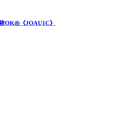
OK◎《JOAU1C》