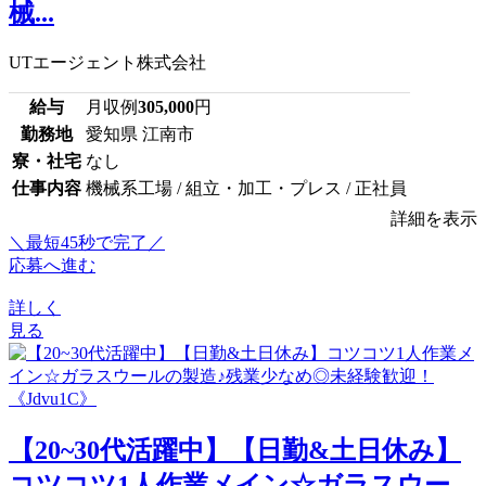
械...
UTエージェント株式会社
給与
月収例
305,000
円
勤務地
愛知県 江南市
寮・社宅
なし
仕事内容
機械系工場 / 組立・加工・プレス / 正社員
詳細を表示
＼最短45秒で完了／
応募へ進む
詳しく
見る
【20~30代活躍中】【日勤&土日休み】
コツコツ1人作業メイン☆ガラスウー...