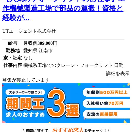
作機械製造工場で部品の運搬！資格と
経験が...
UTエージェント株式会社
給与
月収例
309,000
円
勤務地
愛知県 江南市
寮・社宅
なし
仕事内容
機械系工場でのクレーン・フォークリフト 日勤
詳細を表示
募集が停止しています
おすすめ求人
\ 質問に答えて、
をチェック！ /