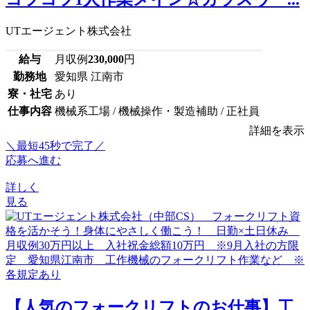
UTエージェント株式会社
給与
月収例
230,000
円
勤務地
愛知県 江南市
寮・社宅
あり
仕事内容
機械系工場 / 機械操作・製造補助 / 正社員
詳細を表示
＼最短45秒で完了／
応募へ進む
詳しく
見る
【人気のフォークリフトのお仕事】工