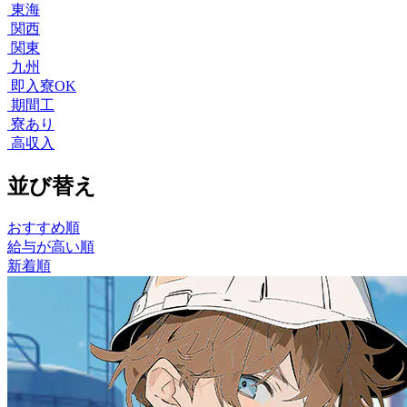
東海
関西
関東
九州
即入寮OK
期間工
寮あり
高収入
並び替え
おすすめ順
給与が高い順
新着順