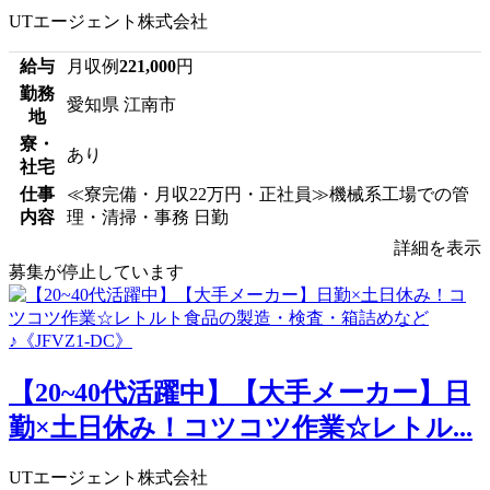
UTエージェント株式会社
給与
月収例
221,000
円
勤務
愛知県 江南市
地
寮・
あり
社宅
仕事
≪寮完備・月収22万円・正社員≫機械系工場での管
内容
理・清掃・事務 日勤
詳細を表示
募集が停止しています
【20~40代活躍中】【大手メーカー】日
勤×土日休み！コツコツ作業☆レトル...
UTエージェント株式会社