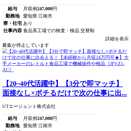
給与
月収例
247,000
円
勤務地
愛知県 江南市
寮・社宅
あり
仕事内容
食品系工場での検査・検品 交替制
詳細を表示
募集が停止しています
【20~40代活躍中】【3分で即マッチ】
面接なし×ポチるだけで次の仕事に出...
UTエージェント株式会社
給与
月収例
247,000
円
勤務地
愛知県 江南市