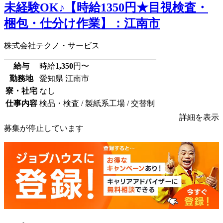
未経験OK♪【時給1350円★目視検査・
梱包・仕分け作業】：江南市
株式会社テクノ・サービス
給与
時給
1,350
円〜
勤務地
愛知県 江南市
寮・社宅
なし
仕事内容
検品・検査 / 製紙系工場 / 交替制
詳細を表示
募集が停止しています