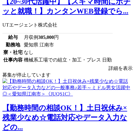
【20~30代活躍中】【スキマ時間にポチ
ッと就職！】カンタンWEB登録でら...
UTエージェント株式会社
給与
月収例
305,000
円
勤務地
愛知県 江南市
寮・社宅
なし
仕事内容
機械系工場での組立・加工・プレス 日勤
詳細を表示
募集が停止しています
【勤務時間の相談OK！】土日祝休み×
残業少なめ☆電話対応やデータ入力な
どの...