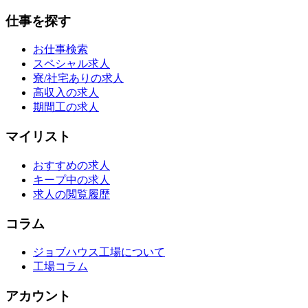
仕事を探す
お仕事検索
スペシャル求人
寮/社宅ありの求人
高収入の求人
期間工の求人
マイリスト
おすすめの求人
キープ中の求人
求人の閲覧履歴
コラム
ジョブハウス工場について
工場コラム
アカウント