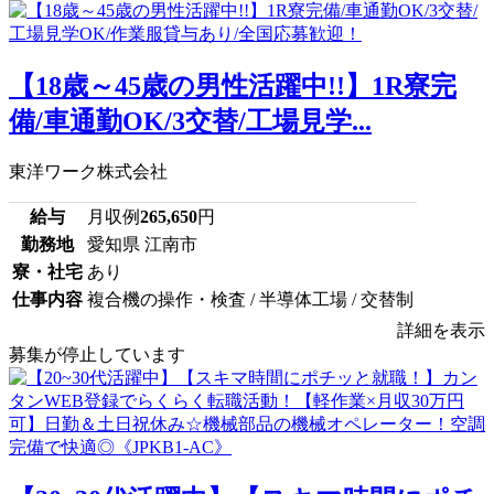
【18歳～45歳の男性活躍中!!】1R寮完
備/車通勤OK/3交替/工場見学...
東洋ワーク株式会社
給与
月収例
265,650
円
勤務地
愛知県 江南市
寮・社宅
あり
仕事内容
複合機の操作・検査 / 半導体工場 / 交替制
詳細を表示
募集が停止しています