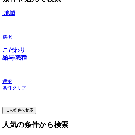
地域
選択
こだわり
給与/職種
選択
条件クリア
この条件で検索
人気の条件から検索