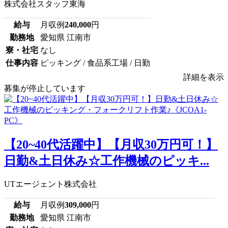
株式会社スタッフ東海
給与
月収例
240,000
円
勤務地
愛知県 江南市
寮・社宅
なし
仕事内容
ピッキング / 食品系工場 / 日勤
詳細を表示
募集が停止しています
【20~40代活躍中】【月収30万円可！】
日勤&土日休み☆工作機械のピッキ...
UTエージェント株式会社
給与
月収例
309,000
円
勤務地
愛知県 江南市