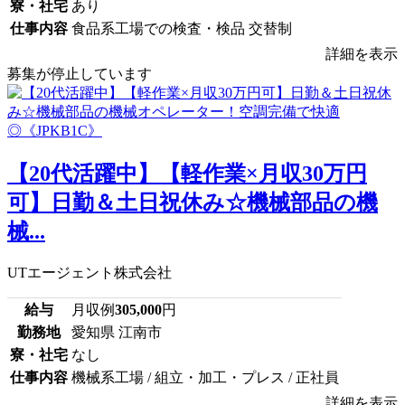
寮・社宅
あり
仕事内容
食品系工場での検査・検品 交替制
詳細を表示
募集が停止しています
【20代活躍中】【軽作業×月収30万円
可】日勤＆土日祝休み☆機械部品の機
械...
UTエージェント株式会社
給与
月収例
305,000
円
勤務地
愛知県 江南市
寮・社宅
なし
仕事内容
機械系工場 / 組立・加工・プレス / 正社員
詳細を表示