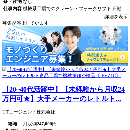
寮・社宅
なし
仕事内容
機械系工場でのクレーン・フォークリフト 日勤
詳細を表示
募集が停止しています
【20~40代活躍中】【未経験から月収24
万円可★】大手メーカーのレトルト...
UTエージェント株式会社
給与
月収例
247,000
円