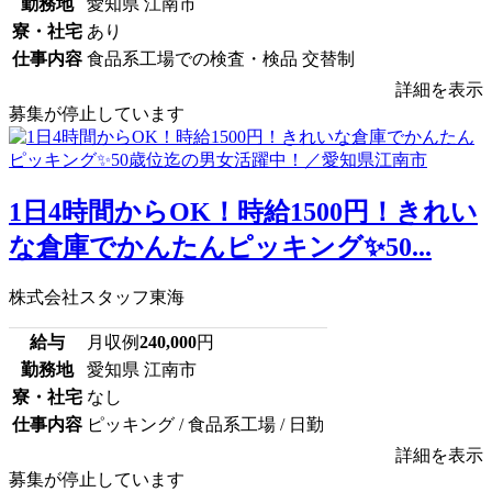
勤務地
愛知県 江南市
寮・社宅
あり
仕事内容
食品系工場での検査・検品 交替制
詳細を表示
募集が停止しています
1日4時間からOK！時給1500円！きれい
な倉庫でかんたんピッキング✨50...
株式会社スタッフ東海
給与
月収例
240,000
円
勤務地
愛知県 江南市
寮・社宅
なし
仕事内容
ピッキング / 食品系工場 / 日勤
詳細を表示
募集が停止しています