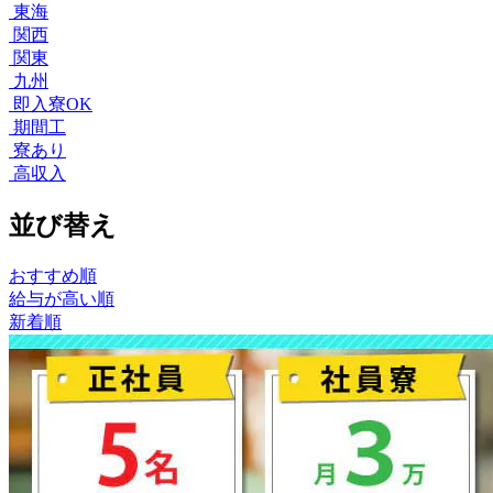
東海
関西
関東
九州
即入寮OK
期間工
寮あり
高収入
並び替え
おすすめ順
給与が高い順
新着順