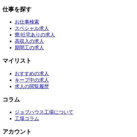
仕事を探す
お仕事検索
スペシャル求人
寮/社宅ありの求人
高収入の求人
期間工の求人
マイリスト
おすすめの求人
キープ中の求人
求人の閲覧履歴
コラム
ジョブハウス工場について
工場コラム
アカウント