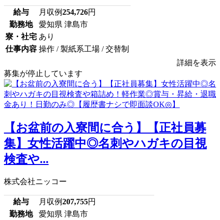
給与
月収例
254,726
円
勤務地
愛知県 津島市
寮・社宅
あり
仕事内容
操作 / 製紙系工場 / 交替制
詳細を表示
募集が停止しています
【お盆前の入寮間に合う】【正社員募
集】女性活躍中◎名刺やハガキの目視
検査や...
株式会社ニッコー
給与
月収例
207,755
円
勤務地
愛知県 津島市