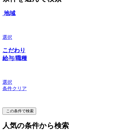
地域
選択
こだわり
給与/職種
選択
条件クリア
この条件で検索
人気の条件から検索