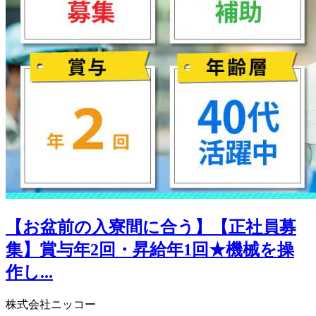
【お盆前の入寮間に合う】【正社員募
集】賞与年2回・昇給年1回★機械を操
作し...
株式会社ニッコー