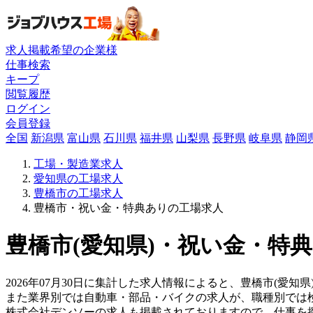
求人掲載希望の企業様
仕事検索
キープ
閲覧履歴
ログイン
会員登録
全国
新潟県
富山県
石川県
福井県
山梨県
長野県
岐阜県
静岡
工場・製造業求人
愛知県の工場求人
豊橋市の工場求人
豊橋市・祝い金・特典ありの工場求人
豊橋市(愛知県)・祝い金・特典
2026年07月30日に集計した求人情報によると、豊橋市(愛知県
また業界別では自動車・部品・バイクの求人が、職種別では
株式会社デンソーの求人も掲載されておりますので、仕事を