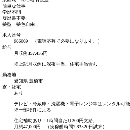
簡単な仕事
学歴不問
履歴書不要
髪型・髪色自由
求人番号
986069 （電話応募で必要になります。）
給与
月収例
357,455
円
※上記月収例に深夜手当、住宅手当含む
勤務地
愛知県 豊橋市
寮・社宅
あり
テレビ・冷蔵庫・洗濯機・電子レンジ等はレンタル可能
※一部物件による
住宅補助あり！1時間当たり200円支給。
月約47,000円！（実稼働時間7.83×20日試算）