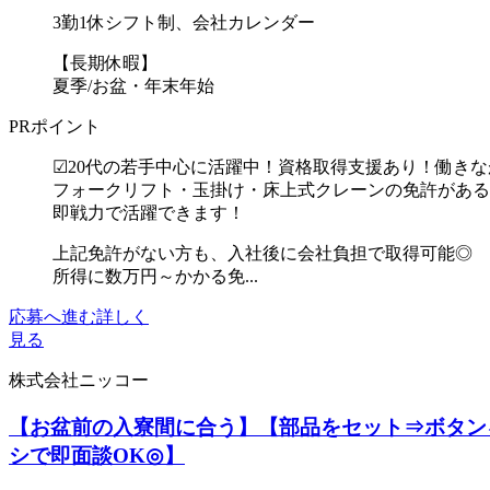
3勤1休シフト制、会社カレンダー
【長期休暇】
夏季/お盆・年末年始
PRポイント
☑20代の若手中心に活躍中！資格取得支援あり！働き
フォークリフト・玉掛け・床上式クレーンの免許がある
即戦力で活躍できます！
上記免許がない方も、入社後に会社負担で取得可能◎
所得に数万円～かかる免...
応募へ進む
詳しく
見る
株式会社ニッコー
【お盆前の入寮間に合う】【部品をセット⇒ボタン
シで即面談OK◎】