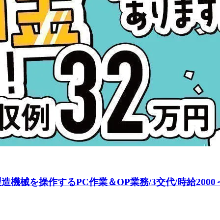
機械を操作するPC作業＆OP業務/3交代/時給2000