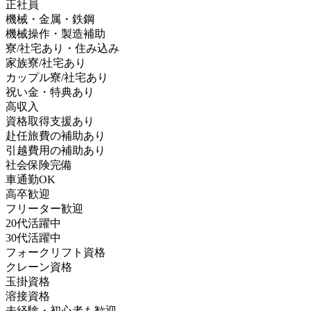
正社員
機械・金属・鉄鋼
機械操作・製造補助
寮/社宅あり・住み込み
家族寮/社宅あり
カップル寮/社宅あり
祝い金・特典あり
高収入
資格取得支援あり
赴任旅費の補助あり
引越費用の補助あり
社会保険完備
車通勤OK
高卒歓迎
フリーター歓迎
20代活躍中
30代活躍中
フォークリフト資格
クレーン資格
玉掛資格
溶接資格
未経験・初心者も歓迎