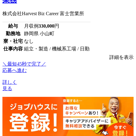
株式会社Harvest Biz Career 富士営業所
給与
月収例
330,000
円
勤務地
静岡県 小山町
寮・社宅
なし
仕事内容
組立・製造 / 機械系工場 / 日勤
詳細を表示
＼最短45秒で完了／
応募へ進む
詳しく
見る