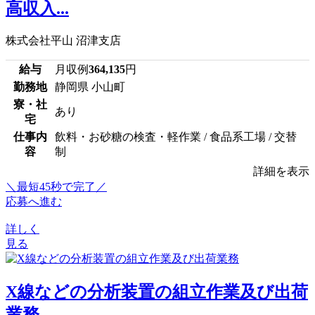
高収入...
株式会社平山 沼津支店
給与
月収例
364,135
円
勤務地
静岡県 小山町
寮・社
あり
宅
仕事内
飲料・お砂糖の検査・軽作業 / 食品系工場 / 交替
容
制
詳細を表示
＼最短45秒で完了／
応募へ進む
詳しく
見る
X線などの分析装置の組立作業及び出荷
業務