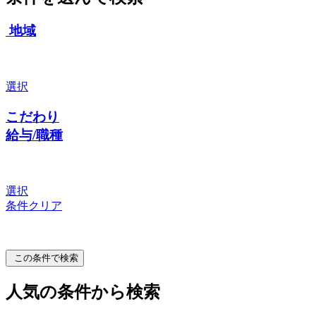
地域
選択
こだわり
給与/職種
選択
条件クリア
この条件で検索
人気の条件から検索