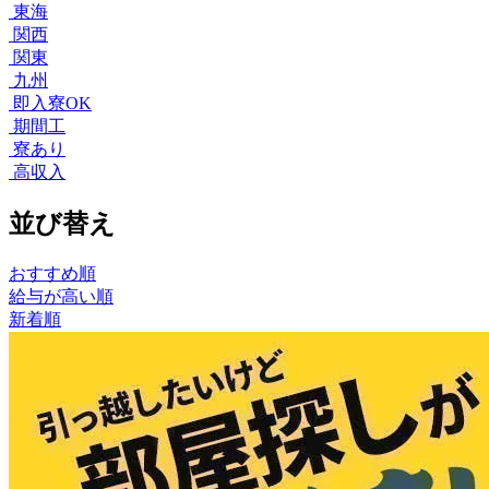
東海
関西
関東
九州
即入寮OK
期間工
寮あり
高収入
並び替え
おすすめ順
給与が高い順
新着順