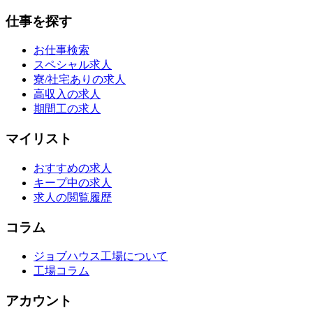
仕事を探す
お仕事検索
スペシャル求人
寮/社宅ありの求人
高収入の求人
期間工の求人
マイリスト
おすすめの求人
キープ中の求人
求人の閲覧履歴
コラム
ジョブハウス工場について
工場コラム
アカウント