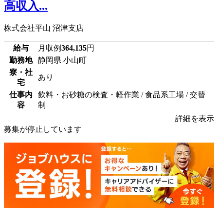
高収入...
株式会社平山 沼津支店
給与
月収例
364,135
円
勤務地
静岡県 小山町
寮・社
あり
宅
仕事内
飲料・お砂糖の検査・軽作業 / 食品系工場 / 交替
容
制
詳細を表示
募集が停止しています