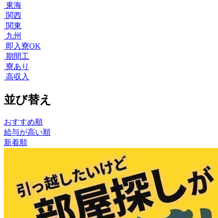
東海
関西
関東
九州
即入寮OK
期間工
寮あり
高収入
並び替え
おすすめ順
給与が高い順
新着順