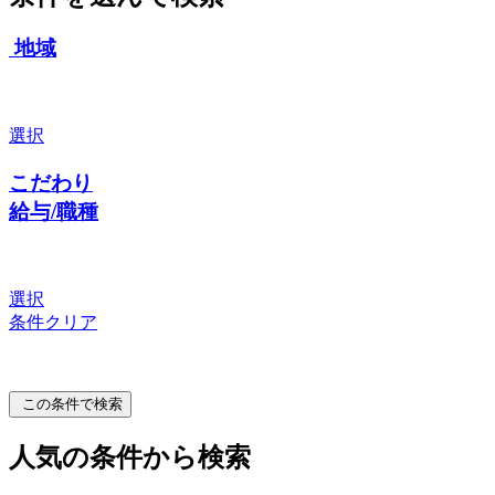
地域
選択
こだわり
給与/職種
選択
条件クリア
この条件で検索
人気の条件から検索