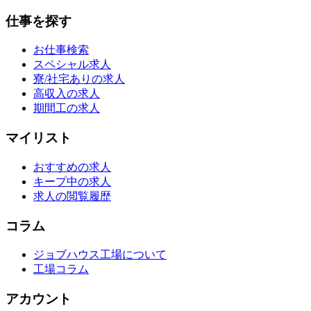
仕事を探す
お仕事検索
スペシャル求人
寮/社宅ありの求人
高収入の求人
期間工の求人
マイリスト
おすすめの求人
キープ中の求人
求人の閲覧履歴
コラム
ジョブハウス工場について
工場コラム
アカウント