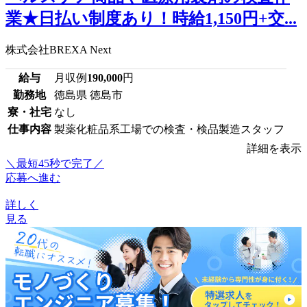
業★日払い制度あり！時給1,150円+交...
株式会社BREXA Next
給与
月収例
190,000
円
勤務地
徳島県 徳島市
寮・社宅
なし
仕事内容
製薬化粧品系工場での検査・検品製造スタッフ
詳細を表示
＼最短45秒で完了／
応募へ進む
詳しく
見る