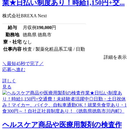
業★日払い制度あり！時給1,150円+交...
株式会社BREXA Next
給与
月収例
190,000
円
勤務地
徳島県 徳島市
寮・社宅
なし
仕事内容
検査 / 製薬化粧品系工場 / 日勤
詳細を表示
＼最短45秒で完了／
応募へ進む
詳しく
見る
ヘルスケア商品や医療用製剤の検査作