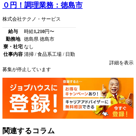
０円！調理業務：徳島市
株式会社テクノ・サービス
給与
時給
1,210
円〜
勤務地
徳島県 徳島市
寮・社宅
なし
仕事内容
清掃 / 食品系工場 / 日勤
詳細を表示
募集が停止しています
関連するコラム