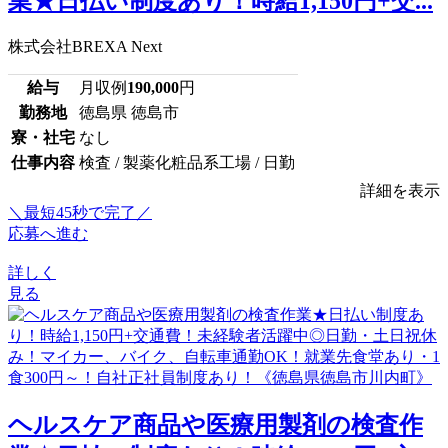
業★日払い制度あり！時給1,150円+交...
株式会社BREXA Next
給与
月収例
190,000
円
勤務地
徳島県 徳島市
寮・社宅
なし
仕事内容
検査 / 製薬化粧品系工場 / 日勤
詳細を表示
＼最短45秒で完了／
応募へ進む
詳しく
見る
ヘルスケア商品や医療用製剤の検査作