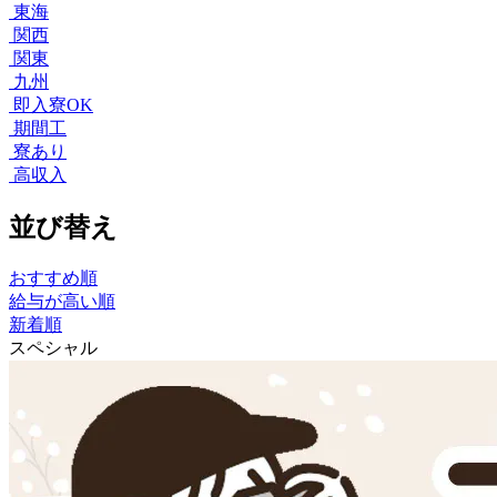
東海
関西
関東
九州
即入寮OK
期間工
寮あり
高収入
並び替え
おすすめ順
給与が高い順
新着順
スペシャル