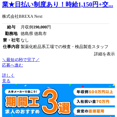
業★日払い制度あり！時給1,150円+交...
株式会社BREXA Next
給与
月収例
190,000
円
勤務地
徳島県 徳島市
寮・社宅
なし
仕事内容
製薬化粧品系工場での検査・検品製造スタッフ
詳細を表示
＼最短45秒で完了／
応募へ進む
詳しく
見る