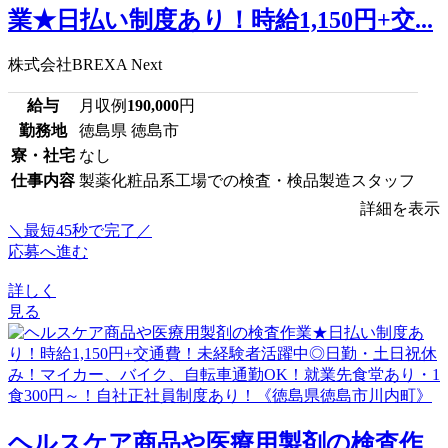
業★日払い制度あり！時給1,150円+交...
株式会社BREXA Next
給与
月収例
190,000
円
勤務地
徳島県 徳島市
寮・社宅
なし
仕事内容
製薬化粧品系工場での検査・検品製造スタッフ
詳細を表示
＼最短45秒で完了／
応募へ進む
詳しく
見る
ヘルスケア商品や医療用製剤の検査作