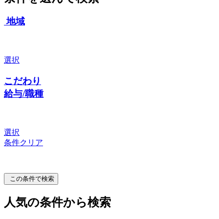
地域
選択
こだわり
給与/職種
選択
条件クリア
この条件で検索
人気の条件から検索